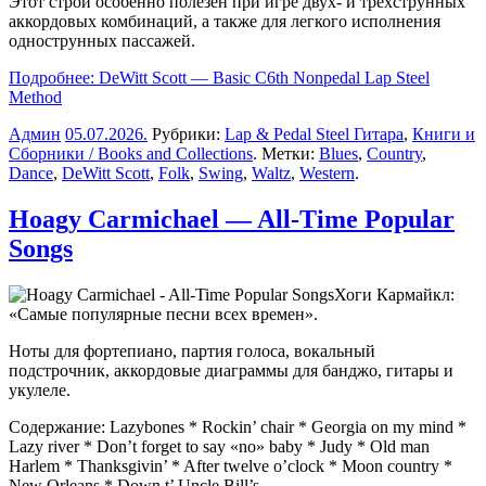
Этот строй особенно полезен при игре двух- и трехструнных
аккордовых комбинаций, а также для легкого исполнения
однострунных пассажей.
Подробнее: DeWitt Scott — Basic C6th Nonpedal Lap Steel
Method
Админ
05.07.2026
.
Рубрики:
Lap & Pedal Steel Гитара
,
Книги и
Сборники / Books and Collections
. Метки:
Blues
,
Country
,
Dance
,
DeWitt Scott
,
Folk
,
Swing
,
Waltz
,
Western
.
Hoagy Carmichael — All-Time Popular
Songs
Хоги Кармайкл:
«
Самые
популярные
песни
всех
времен».
Ноты для фортепиано, партия голоса, вокальный
подстрочник, аккордовые диаграммы для банджо, гитары и
укулеле.
Содержание: Lazybones * Rockin’ chair * Georgia on my mind *
Lazy river * Don’t forget to say «no» baby * Judy * Old man
Harlem * Thanksgivin’ * After twelve o’clock * Moon country *
New Orleans * Down t’ Uncle Bill’s