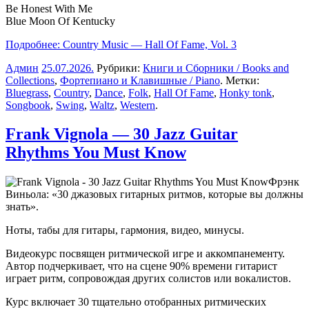
Be Honest With Me
Blue Moon Of Kentucky
Подробнее: Country Music — Hall Of Fame, Vol. 3
Админ
25.07.2026
.
Рубрики:
Книги и Сборники / Books and
Collections
,
Фортепиано и Клавишные / Piano
. Метки:
Bluegrass
,
Country
,
Dance
,
Folk
,
Hall Of Fame
,
Honky tonk
,
Songbook
,
Swing
,
Waltz
,
Western
.
Frank Vignola — 30 Jazz Guitar
Rhythms You Must Know
Фрэнк
Виньола: «30 джазовых гитарных ритмов, которые вы должны
знать».
Ноты, табы для гитары, гармония, видео, минусы.
Видеокурс посвящен ритмической игре и аккомпанементу.
Автор подчеркивает, что на сцене 90% времени гитарист
играет ритм, сопровождая других солистов или вокалистов.
Курс включает 30 тщательно отобранных ритмических