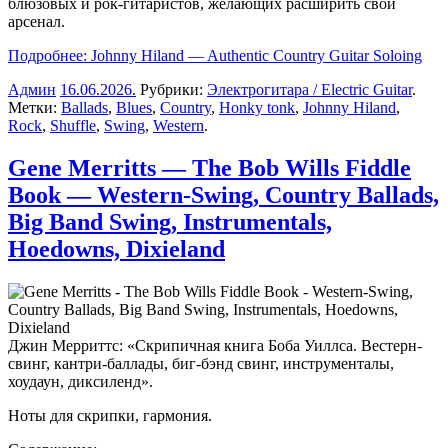
блюзовых и рок-гитаристов, желающих расширить свой
арсенал.
Подробнее: Johnny Hiland — Authentic Country Guitar Soloing
Админ
16.06.2026
.
Рубрики:
Электрогитара / Electric Guitar
.
Метки:
Ballads
,
Blues
,
Country
,
Honky tonk
,
Johnny Hiland
,
Rock
,
Shuffle
,
Swing
,
Western
.
Gene Merritts — The Bob Wills Fiddle
Book — Western-Swing, Country Ballads,
Big Band Swing, Instrumentals,
Hoedowns, Dixieland
Джин Мерриттс: «Скрипичная книга Боба Уиллса. Вестерн-
свинг, кантри-баллады, биг-бэнд свинг, инструменталы,
хоудаун, диксиленд».
Ноты для скрипки, гармония.