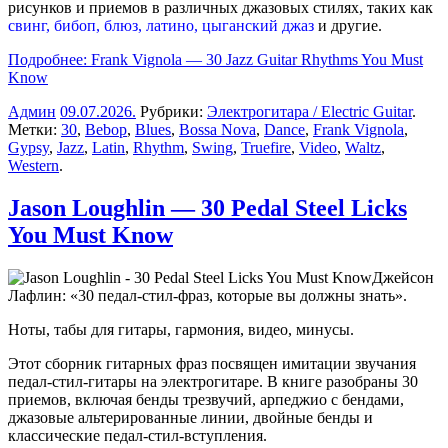
рисунков и приемов в различных джазовых стилях, таких как
свинг, бибоп, блюз, латино, цыганский джаз
и другие.
Подробнее: Frank Vignola — 30 Jazz Guitar Rhythms You Must
Know
Админ
09.07.2026
.
Рубрики:
Электрогитара / Electric Guitar
.
Метки:
30
,
Bebop
,
Blues
,
Bossa Nova
,
Dance
,
Frank Vignola
,
Gypsy
,
Jazz
,
Latin
,
Rhythm
,
Swing
,
Truefire
,
Video
,
Waltz
,
Western
.
Jason Loughlin — 30 Pedal Steel Licks
You Must Know
Джейсон
Лафлин: «30 педал-стил-фраз, которые вы должны знать».
Ноты, табы для гитары, гармония, видео, минусы.
Этот сборник гитарных фраз посвящен имитации звучания
педал-стил-гитары на электрогитаре. В книге разобраны 30
приемов, включая бенды трезвучий, арпеджио с бендами,
джазовые альтерированные линии, двойные бенды и
классические педал-стил-вступления.