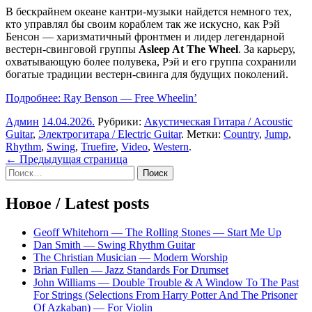
В бескрайнем океане кантри-музыки найдется немного тех,
кто управлял бы своим кораблем так же искусно, как Рэй
Бенсон — харизматичный фронтмен и лидер легендарной
вестерн-свинговой группы
Asleep At The Wheel
. За карьеру,
охватывающую более полувека, Рэй и его группа сохранили
богатые традиции вестерн-свинга для будущих поколений.
Подробнее: Ray Benson — Free Wheelin’
Админ
14.04.2026
.
Рубрики:
Акустическая Гитара / Acoustic
Guitar
,
Электрогитара / Electric Guitar
. Метки:
Country
,
Jump
,
Rhythm
,
Swing
,
Truefire
,
Video
,
Western
.
Навигация
← Предыдущая страница
Sidebar
Найти:
по
записям
Новое / Latest posts
Geoff Whitehorn — The Rolling Stones — Start Me Up
Dan Smith — Swing Rhythm Guitar
The Christian Musician — Modern Worship
Brian Fullen — Jazz Standards For Drumset
John Williams — Double Trouble & A Window To The Past
For Strings (Selections From Harry Potter And The Prisoner
Of Azkaban) — For Violin