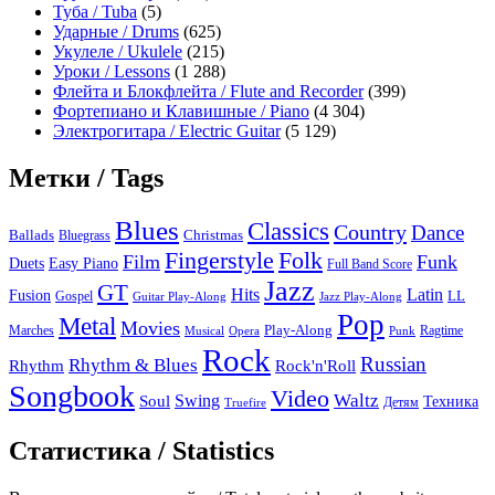
Туба / Tuba
(5)
Ударные / Drums
(625)
Укулеле / Ukulele
(215)
Уроки / Lessons
(1 288)
Флейта и Блокфлейта / Flute and Recorder
(399)
Фортепиано и Клавишные / Piano
(4 304)
Электрогитара / Electric Guitar
(5 129)
Метки / Tags
Blues
Classics
Country
Dance
Ballads
Bluegrass
Christmas
Folk
Fingerstyle
Film
Funk
Easy Piano
Duets
Full Band Score
Jazz
GT
Hits
Latin
Fusion
Gospel
LL
Guitar Play-Along
Jazz Play-Along
Pop
Metal
Movies
Marches
Play-Along
Ragtime
Musical
Opera
Punk
Rock
Russian
Rhythm & Blues
Rock'n'Roll
Rhythm
Songbook
Video
Waltz
Swing
Soul
Техника
Truefire
Детям
Статистика / Statistics