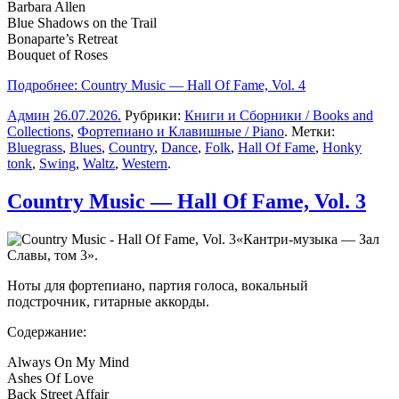
Barbara Allen
Blue Shadows on the Trail
Bonaparte’s Retreat
Bouquet of Roses
Подробнее: Country Music — Hall Of Fame, Vol. 4
Админ
26.07.2026
.
Рубрики:
Книги и Сборники / Books and
Collections
,
Фортепиано и Клавишные / Piano
. Метки:
Bluegrass
,
Blues
,
Country
,
Dance
,
Folk
,
Hall Of Fame
,
Honky
tonk
,
Swing
,
Waltz
,
Western
.
Country Music — Hall Of Fame, Vol. 3
«Кантри-музыка — Зал
Славы, том 3».
Ноты для фортепиано, партия голоса, вокальный
подстрочник, гитарные аккорды.
Содержание:
Always On My Mind
Ashes Of Love
Back Street Affair