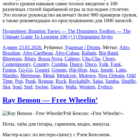
любого уровня навыков самое полное введение в 100
различных стилей барабанной игры за последнее столетие.
Это полное руководство включает более 900 примеров грувов,
а также рекомендации по прослушиванию для 1000 записей.
Подробнее: Brandon Toews — The Drummers Toolbox — The
Ultimate Guide To Learning 100 (+1) Drumming Styles
Админ
23.05.2026
.
Рубрики:
Ударные / Drums
. Метки:
Afro-
Brazilian
,
Afro-Carribean
,
Afro-Cuban
,
Ballads
,
Big Band
,
Bluegrass
,
Blues
,
Bossa Nova
,
Calipso
,
Cha-Cha
,
Choro
,
Contemporary
,
Country
,
Cumbia
,
Dance
,
Disco
,
Folk
,
Funk
,
Fusion
,
Go-Go
,
Gospel
,
Grunge
,
Hip-Hop
,
Jazz
,
Jungle
,
Latin
,
Mambo
,
Merengue
,
Metal
,
Metalcore
,
Motown
,
New Orleans
,
Odd
Time
,
Pop
,
Punk
,
Reggae
,
Rock
,
Rockabilly
,
Salsa
,
Samba
,
Shuffle
,
Ska
,
Soul
,
Surf
,
Swing
,
Tango
,
Waltz
,
Western
,
Zydeco
.
Ray Benson — Free Wheelin’
Рэй Бенсон: «Free Wheelin'».
Ноты, табы для гитары, гармония, видео, минусы.
Мастер-класс по вестерн-свингу с Рэем Бенсоном.