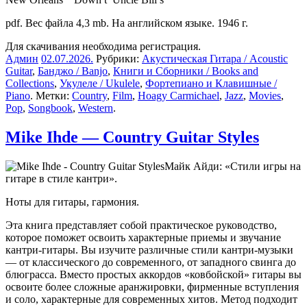
pdf. Вес файла 4,3 mb. На английском языке. 1946 г.
Для скачивания необходима регистрация.
Админ
02.07.2026
.
Рубрики:
Акустическая Гитара / Acoustic
Guitar
,
Банджо / Banjo
,
Книги и Сборники / Books and
Collections
,
Укулеле / Ukulele
,
Фортепиано и Клавишные /
Piano
. Метки:
Country
,
Film
,
Hoagy Carmichael
,
Jazz
,
Movies
,
Pop
,
Songbook
,
Western
.
Mike Ihde — Country Guitar Styles
Майк Айди: «Стили игры на
гитаре в стиле кантри».
Ноты для гитары, гармония.
Эта книга представляет собой практическое руководство,
которое поможет освоить характерные приемы и звучание
кантри-гитары. Вы изучите различные стили кантри-музыки
— от классического до современного, от западного свинга до
блюграсса. Вместо простых аккордов «ковбойской» гитары вы
освоите более сложные аранжировки, фирменные вступления
и соло, характерные для современных хитов. Метод подходит