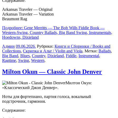
Содержание:
Arkansas Traveler — Original
Arkansas Traveler — Variation
Beaumont Rag
Подробнее: Gene Merritts — The Bob Wills Fiddle Book —
Western-Swing, Country Ballads, Big Band Swing, Instrumentals,
Hoedowns, Dixieland
Админ
09.06.2026
.
Рубрики:
Книги и Сборники / Books and
Collections
,
Скрипка и Альт / Violin and Viola
. Метки:
Ballads
,
Big Band
,
Blues
,
Country
,
Dixieland
,
Fiddle
,
Instrumental
,
Ragtime
,
Swing
,
Western
.
Milton Okun — Classic John Denver
Милтон Окун:
«Классический Джон Денвер».
Ноты для фортепиано, партия голоса, вокальный
подстрочник, гармония.
Содержание: