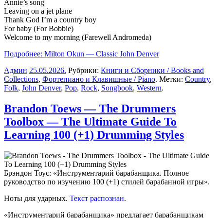
Annie’s song
Leaving on a jet plane
Thank God I’m a country boy
For baby (For Bobbie)
Welcome to my morning (Farewell Andromeda)
Подробнее: Milton Okun — Classic John Denver
Админ
25.05.2026
.
Рубрики:
Книги и Сборники / Books and
Collections
,
Фортепиано и Клавишные / Piano
. Метки:
Country
,
Folk
,
John Denver
,
Pop
,
Rock
,
Songbook
,
Western
.
Brandon Toews — The Drummers
Toolbox — The Ultimate Guide To
Learning 100 (+1) Drumming Styles
Брэндон Тоус: «Инструментарий барабанщика. Полное
руководство по изучению 100 (+1) стилей барабанной игры».
Ноты для ударных.
Текст распознан
.
«Инструментарий барабанщика» предлагает барабанщикам