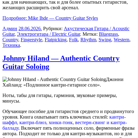
как для начинающих, так и для более опытных гитаристов,
желающих расширить свой арсенал.
Подробнее: Mike Ihde — Country Guitar Styles
Админ
28.06.2026
.
Рубрики:
Акустическая Гитара / Acoustic
Guitar
,
Электрогитара / Electric Guitar
. Метки:
Bluegrass
,
Country
,
Fingerstyle
,
Flatpicking
,
Folk
,
Rhythm
,
Swing
,
Western
,
Техника
.
Johnny Hiland — Authentic Country
Guitar Soloing
Джонни
Хайланд: «Подлинное кантри-гитарное соло».
Ноты, табы для гитары, гармония, звуковые примеры,
минусы.
Обучающее пособие для гитаристов среднего и продвинутого
уровня. Книга охватывает пять ключевых стилей:
кантри-
шаффл, кантри-блюз, хонки-тонк, вестерн-свинг и кантри-
балладу
. Включает пять полноценных соло, фирменные фразы
автора. Подходит не только для кантри-музыкантов, но и для