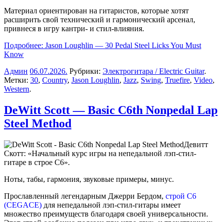
Материал ориентирован на гитаристов, которые хотят
расширить свой технический и гармонический арсенал,
привнеся в игру кантри- и стил-влияния.
Подробнее: Jason Loughlin — 30 Pedal Steel Licks You Must
Know
Админ
06.07.2026
.
Рубрики:
Электрогитара / Electric Guitar
.
Метки:
30
,
Country
,
Jason Loughlin
,
Jazz
,
Swing
,
Truefire
,
Video
,
Western
.
DeWitt Scott — Basic C6th Nonpedal Lap
Steel Method
Девитт
Скотт: «Начальный курс игры на непедальной лэп-стил-
гитаре в строе C6».
Ноты, табы, гармония, звуковые примеры, минус.
Прославленный легендарным Джерри Бердом,
строй C6
(CEGACE)
для непедальной лэп-стил-гитары имеет
множество преимуществ благодаря своей универсальности.