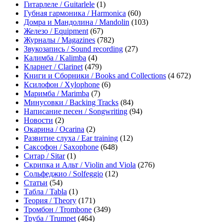
Гитарлеле / Guitarlele
(1)
Губная гармоника / Harmonica
(60)
Домра и Мандолина / Mandolin
(103)
Железо / Equipment
(67)
Журналы / Magazines
(782)
Звукозапись / Sound recording
(27)
Калимба / Kalimba
(4)
Кларнет / Clarinet
(479)
Книги и Сборники / Books and Collections
(4 672)
Ксилофон / Xylophone
(6)
Маримба / Marimba
(7)
Минусовки / Backing Tracks
(84)
Написание песен / Songwriting
(94)
Новости
(2)
Окарина / Ocarina
(2)
Развитие слуха / Ear training
(12)
Саксофон / Saxophone
(648)
Ситар / Sitar
(1)
Скрипка и Альт / Violin and Viola
(276)
Сольфеджио / Solfeggio
(12)
Статьи
(54)
Табла / Tabla
(1)
Теория / Theory
(171)
Тромбон / Trombone
(349)
Труба / Trumpet
(464)