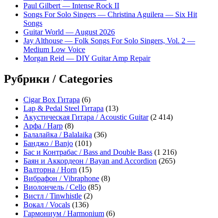
Paul Gilbert — Intense Rock II
Songs For Solo Singers — Christina Aguilera — Six Hit
Songs
Guitar World — August 2026
Jay Althouse — Folk Songs For Solo Singers, Vol. 2 —
Medium Low Voice
Morgan Reid — DIY Guitar Amp Repair
Рубрики / Categories
Cigar Box Гитара
(6)
Lap & Pedal Steel Гитара
(13)
Акустическая Гитара / Acoustic Guitar
(2 414)
Арфа / Harp
(8)
Балалайка / Balalaika
(36)
Банджо / Banjo
(101)
Бас и Контрабас / Bass and Double Bass
(1 216)
Баян и Аккордеон / Bayan and Accordion
(265)
Валторна / Horn
(15)
Вибрафон / Vibraphone
(8)
Виолончель / Cello
(85)
Вистл / Tinwhistle
(2)
Вокал / Vocals
(136)
Гармониум / Harmonium
(6)