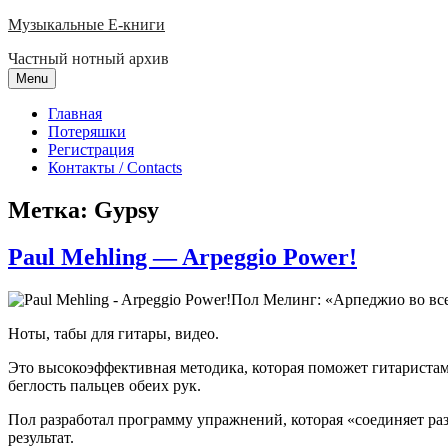
Skip
Музыкальные E-книги
to
Частный нотный архив
content
Menu
Главная
Потеряшки
Регистрация
Контакты / Contacts
Метка:
Gypsy
Paul Mehling — Arpeggio Power!
Пол Мелинг: «Арпеджио во вс
Ноты, табы для гитары, видео.
Это высокоэффективная методика, которая поможет гитаристам
беглость пальцев обеих рук.
Пол разработал программу упражнений, которая «соединяет р
результат.