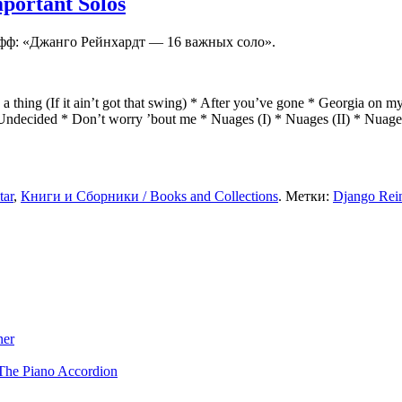
portant Solos
фф: «Джанго Рейнхардт — 16 важных соло».
hing (If it ain’t got that swing) * After you’ve gone * Georgia on my
Undecided * Don’t worry ’bout me * Nuages (I) * Nuages (II) * Nuages
tar
,
Книги и Сборники / Books and Collections
. Метки:
Django Rei
ner
The Piano Accordion