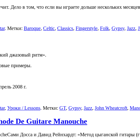
т. Дело в том, что если вы играете дольше нескольких месяцев, 
tar
. Метки:
Baroque
,
Celtic
,
Classics
,
Fingerstyle
,
Folk
,
Gypsy
,
Jazz
,
кий джазовый ритм
».
ковые примеры.
прель 2008 г.
tar
,
Уроки / Lessons
. Метки:
GT
,
Gypsy
,
Jazz
,
John Wheatcroft
,
Man
thode De Guitare Manouche
Сами Досса и Давид Рейнхардт: «Метод цыганской гитары (