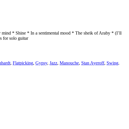
 mind * Shine * In a sentimental mood * The sheik of Araby * (I’ll
 for solo guitar
nhardt
,
Flatpicking
,
Gypsy
,
Jazz
,
Manouche
,
Stan Ayeroff
,
Swing
.