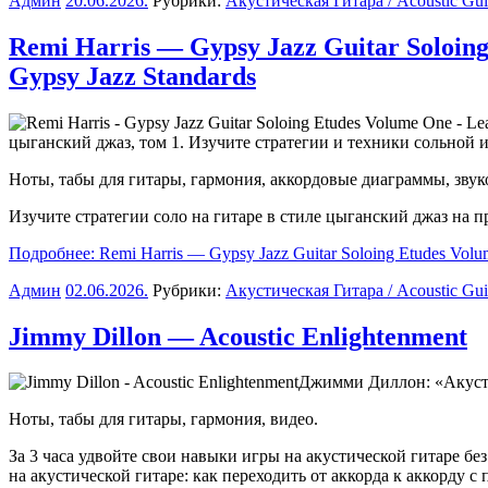
Админ
20.06.2026
.
Рубрики:
Акустическая Гитара / Acoustic Gui
Remi Harris — Gypsy Jazz Guitar Soloing
Gypsy Jazz Standards
цыганский джаз, том 1. Изучите стратегии и техники сольной
Ноты, табы для гитары, гармония, аккордовые диаграммы, зв
Изучите стратегии соло на гитаре в стиле цыганский джаз на п
Подробнее: Remi Harris — Gypsy Jazz Guitar Soloing Etudes Volume
Админ
02.06.2026
.
Рубрики:
Акустическая Гитара / Acoustic Gui
Jimmy Dillon — Acoustic Enlightenment
Джимми Диллон: «Акусти
Ноты, табы для гитары, гармония, видео.
За 3 часа удвойте свои навыки игры на акустической гитаре б
на акустической гитаре: как переходить от аккорда к аккорду 