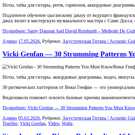
Ноты, табы для гитары, ритм, гармония, аккордовые диаграммы 
Подлинное обучение цыганскому джазу от ведущего французско
джаз; визит в мастерскую музыкального мастера с Сами Досса
Подробнее: Samy Daussat And David Reinhardt – Methode De Gui
Админ
17.05.2026
.
Рубрики:
Акустическая Гитара / Acoustic Gui
Vicki Genfan — 30 Strumming Patterns 
Вики Генф
Ноты, табы для гитары, аккордовые диаграммы, видео, минусы
30 ритмических паттернов от Вики Генфан — это универсальны
Видеошкола поможет освоить базовые приемы аккомпанемента
Подробнее: Vicki Genfan — 30 Strumming Patterns You Must Kno
Админ
05.03.2026
.
Рубрики:
Акустическая Гитара / Acoustic Gui
Truefire
,
Vicki Genfan
,
Video
,
Waltz
.