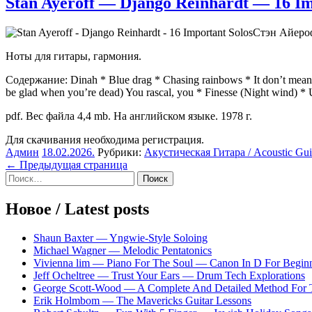
Stan Ayeroff — Django Reinhardt — 16 Im
Стэн Айеро
Ноты для гитары, гармония.
Содержание: Dinah * Blue drag * Chasing rainbows * It don’t mean a t
be glad when you’re dead) You rascal, you * Finesse (Night wind) * 
pdf. Вес файла 4,4 mb. На английском языке. 1978 г.
Для скачивания необходима регистрация.
Админ
18.02.2026
.
Рубрики:
Акустическая Гитара / Acoustic Gui
Навигация
← Предыдущая страница
Sidebar
Найти:
по
записям
Новое / Latest posts
Shaun Baxter — Yngwie-Style Soloing
Michael Wagner — Melodic Pentatonics
Vivienna lim — Piano For The Soul — Canon In D For Begin
Jeff Ocheltree — Trust Your Ears — Drum Tech Explorations
George Scott-Wood — A Complete And Detailed Method For 
Erik Holmbom — The Mavericks Guitar Lessons