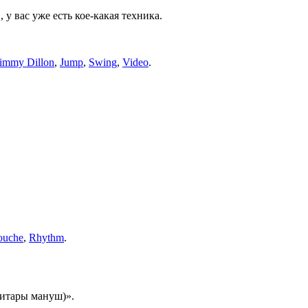
у вас уже есть кое-какая техника.
Jimmy Dillon
,
Jump
,
Swing
,
Video
.
ouche
,
Rhythm
.
гитары мануш)».