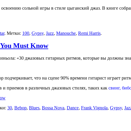
 освоению сольной игры в стиле цыганский джаз. В книге собра
tar
. Метки:
100
,
Gypsy
,
Jazz
,
Manouche
,
Remi Harris
.
s You Must Know
иньола: «30 джазовых гитарных ритмов, которые вы должны зна
 подчеркивает, что на сцене 90% времени гитарист играет ритм
 и приемов в различных джазовых стилях, таких как
свинг, биб
now
тки:
30
,
Bebop
,
Blues
,
Bossa Nova
,
Dance
,
Frank Vignola
,
Gypsy
,
Jaz