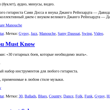
(буклет), аудио, минусы, видео.
го гитариста Сами Досса и внука Джанго Рейнхардта — Давида!
; коллективный джем с внуком великого Джанго Рейнхардта — Да
tare Manouche
tar
. Метки:
Gypsy
,
Jazz
,
Manouche
,
Samy Daussat
,
Swing
,
Video
.
You Must Know
ан: «30 гитарных боев, которые необходимо знать».
.
й набор инструментов для любого гитариста.
, применимые в любом стиле музыки.
w
tar
. Метки:
30
,
Ballads
,
Blues
,
Country
,
Dance
,
Folk
,
Funk
,
Gypsy
,
H