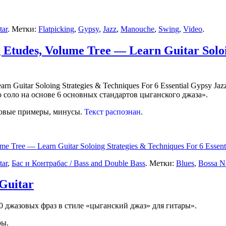
tar
. Метки:
Flatpicking
,
Gypsy
,
Jazz
,
Manouche
,
Swing
,
Video
.
 Etudes, Volume Tree — Learn Guitar Soloi
о соло на основе 6 основных стандартов цыганского джаза».
уковые примеры, минусы.
Текст распознан
.
e Tree — Learn Guitar Soloing Strategies & Techniques For 6 Essent
tar
,
Бас и Контрабас / Bass and Double Bass
. Метки:
Blues
,
Bossa N
Guitar
0 джазовых фраз в стиле «цыганский джаз» для гитары».
ры.