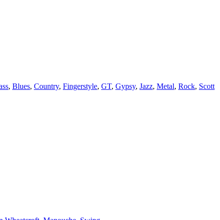
ass
,
Blues
,
Country
,
Fingerstyle
,
GT
,
Gypsy
,
Jazz
,
Metal
,
Rock
,
Scott