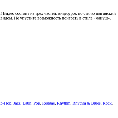
 Видео состоит из трех частей: видеоурок по стилю цыганский
видом. Не упустите возможность поиграть в стиле «мануш».
ip-Hop
,
Jazz
,
Latin
,
Pop
,
Reggae
,
Rhythm
,
Rhythm & Blues
,
Rock
,