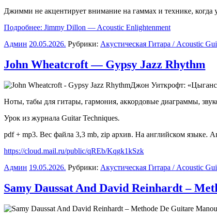
Джимми не акцентирует внимание на гаммах и технике, когда учи
Подробнее: Jimmy Dillon — Acoustic Enlightenment
Админ
20.05.2026
.
Рубрики:
Акустическая Гитара / Acoustic Gui
John Wheatcroft — Gypsy Jazz Rhythm
Джон Уиткрофт: «
Цыганс
Ноты, табы для гитары, гармония, аккордовые диаграммы, зву
Урок из журнала Guitar Techniques.
pdf + mp3. Вес файла 3,3 mb, zip архив. На английском языке. А
https://cloud.mail.ru/public/qREb/Kqgk1kSzk
Админ
19.05.2026
.
Рубрики:
Акустическая Гитара / Acoustic Gui
Samy Daussat And David Reinhardt – Me