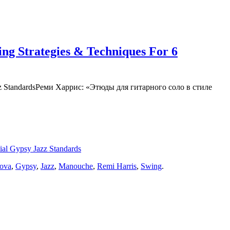
ng Strategies & Techniques For 6
Реми Харрис: «Этюды для гитарного соло в стиле
ial Gypsy Jazz Standards
ova
,
Gypsy
,
Jazz
,
Manouche
,
Remi Harris
,
Swing
.