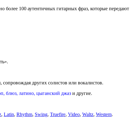
но более 100 аутентичных гитарных фраз, которые передают
ть».
, сопровождая других солистов или вокалистов.
оп, блюз, латино, цыганский джаз
и другие.
z
,
Latin
,
Rhythm
,
Swing
,
Truefire
,
Video
,
Waltz
,
Western
.