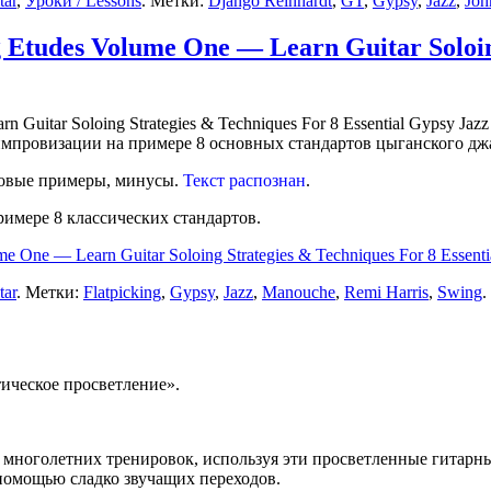
tar
,
Уроки / Lessons
. Метки:
Django Reinhardt
,
GT
,
Gypsy
,
Jazz
,
Joh
 Etudes Volume One — Learn Guitar Soloing
 импровизации на примере 8 основных стандартов цыганского дж
уковые примеры, минусы.
Текст распознан
.
римере 8 классических стандартов.
 One — Learn Guitar Soloing Strategies & Techniques For 8 Essenti
tar
. Метки:
Flatpicking
,
Gypsy
,
Jazz
,
Manouche
,
Remi Harris
,
Swing
.
ческое просветление».
ез многолетних тренировок, используя эти просветленные гитар
с помощью сладко звучащих переходов.