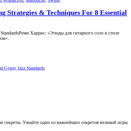
n Wheatcroft
,
Manouche
,
Swing
.
 Strategies & Techniques For 8 Essential
Реми Харрис: «Этюды для гитарного соло в стиле
аза».
al Gypsy Jazz Standards
ные секреты. Узнайте один из важнейших секретов великой игры