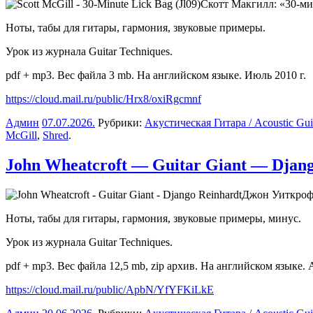
Скотт Макгилл: «30-м
Ноты, табы для гитары, гармония, звуковые примеры.
Урок из журнала Guitar Techniques.
pdf + mp3. Вес файла 3 mb. На английском языке. Июль 2010 г.
https://cloud.mail.ru/public/Hrx8/oxiRgcmnf
Админ
07.07.2026
.
Рубрики:
Акустическая Гитара / Acoustic Gui
McGill
,
Shred
.
John Wheatcroft — Guitar Giant — Djang
Джон Уиткроф
Ноты, табы для гитары, гармония, звуковые примеры, минус.
Урок из журнала Guitar Techniques.
pdf + mp3. Вес файла 12,5 mb, zip архив. На английском языке. 
https://cloud.mail.ru/public/ApbN/YfYFKiLkE