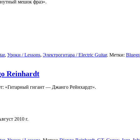
инутный мешок фраз».
tar
,
Уроки / Lessons
,
Электрогитара / Electric Guitar
. Метки:
Bluegr
o Reinhardt
т: «Гитарный гигант — Джанго Рейнхардт».
Август 2010 г.