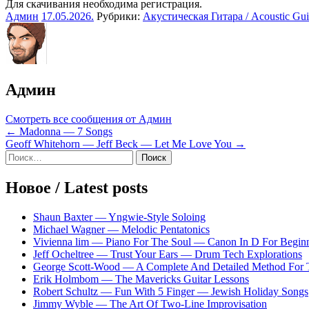
Для скачивания необходима регистрация.
Админ
17.05.2026
.
Рубрики:
Акустическая Гитара / Acoustic Gui
Админ
Смотреть все сообщения от Админ
Навигация
← Madonna — 7 Songs
Geoff Whitehorn — Jeff Beck — Let Me Love You →
по
Sidebar
Найти:
записям
Новое / Latest posts
Shaun Baxter — Yngwie-Style Soloing
Michael Wagner — Melodic Pentatonics
Vivienna lim — Piano For The Soul — Canon In D For Begin
Jeff Ocheltree — Trust Your Ears — Drum Tech Explorations
George Scott-Wood — A Complete And Detailed Method For 
Erik Holmbom — The Mavericks Guitar Lessons
Robert Schultz — Fun With 5 Finger — Jewish Holiday Songs
Jimmy Wyble — The Art Of Two-Line Improvisation