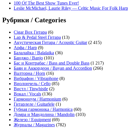
100 Of The Best Show Tunes Ever!
Leslie McMichael, Laurie Riley — Celtic Music For Folk Harp
Рубрики / Categories
Cigar Box Гитара
(6)
Lap & Pedal Steel Гитара
(13)
Акустическая Гитара / Acoustic Guitar
(2 415)
Арфа / Harp
(9)
Балалайка / Balalaika
(36)
Банджо / Banjo
(101)
Бас и Контрабас / Bass and Double Bass
(1 217)
Баян и Аккордеон / Bayan and Accordion
(266)
Валторна / Horn
(16)
Вибрафон / Vibraphone
(8)
Виолончель / Cello
(85)
Вистл / Tinwhistle
(2)
Вокал / Vocals
(136)
Гармониум / Harmonium
(6)
Гитарлеле / Guitarlele
(1)
Губная гармоника / Harmonica
(60)
Домра и Мандолина / Mandolin
(103)
Железо / Equipment
(69)
Журналы / Magazines
(782)