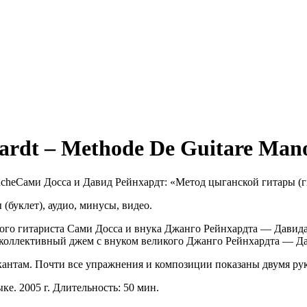
ardt – Methode De Guitare Man
Сами Досса и Давид Рейнхардт: «Метод цыганской гитары (
(буклет), аудио, минусы, видео.
го гитариста Сами Досса и внука Джанго Рейнхардта — Давида!
; коллективный джем с внуком великого Джанго Рейнхардта — Да
кантам. Почти все упражнения и композиции показаны двумя ру
ке. 2005 г. Длительность: 50 мин.