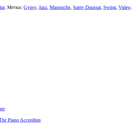
tar
. Метки:
Gypsy
,
Jazz
,
Manouche
,
Samy Daussat
,
Swing
,
Video
.
ner
The Piano Accordion