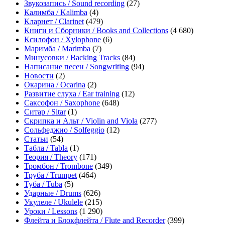
Звукозапись / Sound recording
(27)
Калимба / Kalimba
(4)
Кларнет / Clarinet
(479)
Книги и Сборники / Books and Collections
(4 680)
Ксилофон / Xylophone
(6)
Маримба / Marimba
(7)
Минусовки / Backing Tracks
(84)
Написание песен / Songwriting
(94)
Новости
(2)
Окарина / Ocarina
(2)
Развитие слуха / Ear training
(12)
Саксофон / Saxophone
(648)
Ситар / Sitar
(1)
Скрипка и Альт / Violin and Viola
(277)
Сольфеджио / Solfeggio
(12)
Статьи
(54)
Табла / Tabla
(1)
Теория / Theory
(171)
Тромбон / Trombone
(349)
Труба / Trumpet
(464)
Туба / Tuba
(5)
Ударные / Drums
(626)
Укулеле / Ukulele
(215)
Уроки / Lessons
(1 290)
Флейта и Блокфлейта / Flute and Recorder
(399)