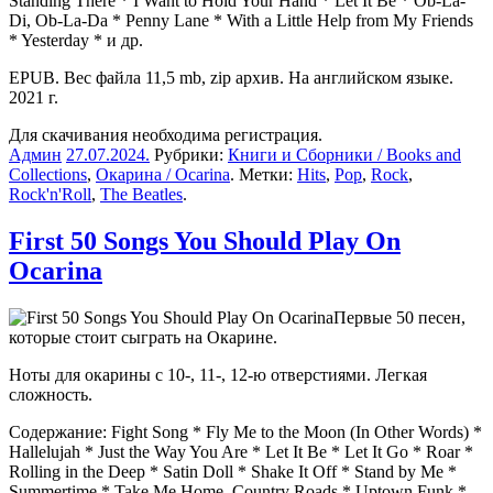
Standing There * I Want to Hold Your Hand * Let It Be * Ob-La-
Di, Ob-La-Da * Penny Lane * With a Little Help from My Friends
* Yesterday * и др.
EPUB. Вес файла 11,5 mb, zip архив. На английском языке.
2021 г.
Для скачивания необходима регистрация.
Админ
27.07.2024
.
Рубрики:
Книги и Сборники / Books and
Collections
,
Окарина / Ocarina
. Метки:
Hits
,
Pop
,
Rock
,
Rock'n'Roll
,
The Beatles
.
First 50 Songs You Should Play On
Ocarina
Первые 50 песен,
которые стоит сыграть на Окарине.
Ноты для окарины с 10-, 11-, 12-ю отверстиями. Легкая
сложность.
Содержание: Fight Song * Fly Me to the Moon (In Other Words) *
Hallelujah * Just the Way You Are * Let It Be * Let It Go * Roar *
Rolling in the Deep * Satin Doll * Shake It Off * Stand by Me *
Summertime * Take Me Home, Country Roads * Uptown Funk *