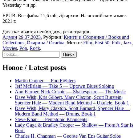
Yesterday * и др.
EPUB. Вес файла 11,6 mb, zip архив. На английском языке.
2021 г.
Для скачивания необходима регистрация.
Админ
29.07.2023
.
Рубрики:
Книги и Сборники / Books and
Collections
,
Окарина / Ocarina
. Метки:
Film
,
First 50
,
Folk
,
Jazz
,
Movies
,
Pop
,
Rock
.
Sidebar
Найти:
Новое / Latest posts
Martin Cooper — Foo Fighters
Jeff McErlain — Take 5 — Uptown Blues Soloing
Ann Farmer, Nick Crispin — Shakespeare — The Music
Dave Wish, Kris Gilbert, Mary Claxton, Scott Burstein,
Spencer Hale — Modern Band Method – Ukulele, Book 1
Dave Wish, Mary Claxton, Scott Barnard, Spencer Hale —
Modern Band Method — Drums, Book 1
Steve Khan — Pentatonic Khancepts
Lady Gaga & Bradley Cooper — Shallow — From A Star Is
Born
Charles H. Chapman — George Van Eps Guitar Solos