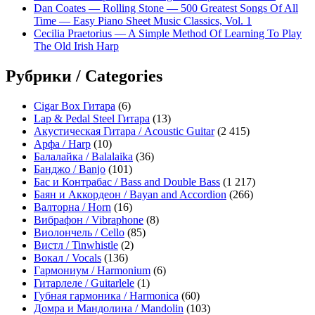
Dan Coates — Rolling Stone — 500 Greatest Songs Of All
Time — Easy Piano Sheet Music Classics, Vol. 1
Cecilia Praetorius — A Simple Method Of Learning To Play
The Old Irish Harp
Рубрики / Categories
Cigar Box Гитара
(6)
Lap & Pedal Steel Гитара
(13)
Акустическая Гитара / Acoustic Guitar
(2 415)
Арфа / Harp
(10)
Балалайка / Balalaika
(36)
Банджо / Banjo
(101)
Бас и Контрабас / Bass and Double Bass
(1 217)
Баян и Аккордеон / Bayan and Accordion
(266)
Валторна / Horn
(16)
Вибрафон / Vibraphone
(8)
Виолончель / Cello
(85)
Вистл / Tinwhistle
(2)
Вокал / Vocals
(136)
Гармониум / Harmonium
(6)
Гитарлеле / Guitarlele
(1)
Губная гармоника / Harmonica
(60)
Домра и Мандолина / Mandolin
(103)