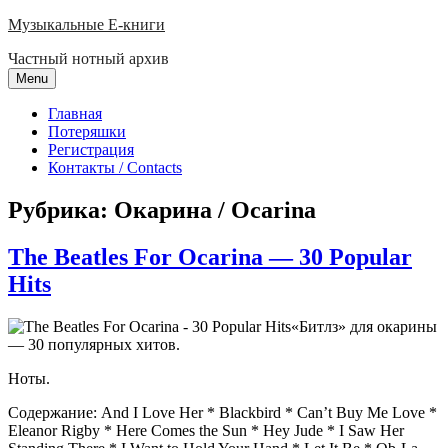
Skip
Музыкальные E-книги
to
Частный нотный архив
content
Menu
Главная
Потеряшки
Регистрация
Контакты / Contacts
Рубрика:
Окарина / Ocarina
The Beatles For Ocarina — 30 Popular
Hits
«Битлз» для окарины
— 30 популярных хитов.
Ноты.
Содержание: And I Love Her * Blackbird * Can’t Buy Me Love *
Eleanor Rigby * Here Comes the Sun * Hey Jude * I Saw Her