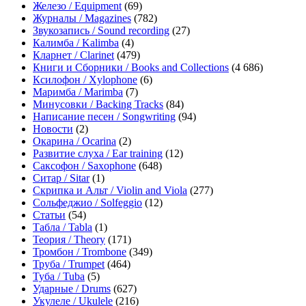
Железо / Equipment
(69)
Журналы / Magazines
(782)
Звукозапись / Sound recording
(27)
Калимба / Kalimba
(4)
Кларнет / Clarinet
(479)
Книги и Сборники / Books and Collections
(4 686)
Ксилофон / Xylophone
(6)
Маримба / Marimba
(7)
Минусовки / Backing Tracks
(84)
Написание песен / Songwriting
(94)
Новости
(2)
Окарина / Ocarina
(2)
Развитие слуха / Ear training
(12)
Саксофон / Saxophone
(648)
Ситар / Sitar
(1)
Скрипка и Альт / Violin and Viola
(277)
Сольфеджио / Solfeggio
(12)
Статьи
(54)
Табла / Tabla
(1)
Теория / Theory
(171)
Тромбон / Trombone
(349)
Труба / Trumpet
(464)
Туба / Tuba
(5)
Ударные / Drums
(627)
Укулеле / Ukulele
(216)