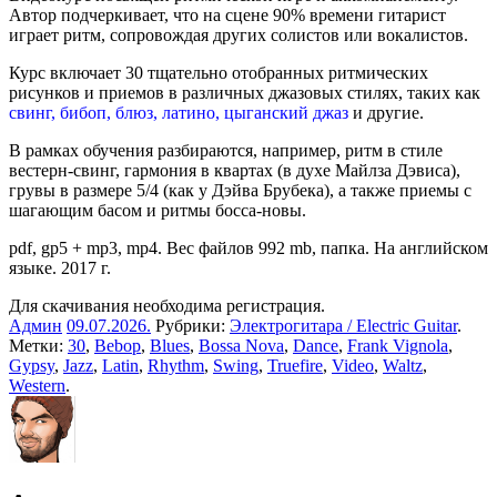
Автор подчеркивает, что на сцене 90% времени гитарист
играет ритм, сопровождая других солистов или вокалистов.
Курс включает 30 тщательно отобранных ритмических
рисунков и приемов в различных джазовых стилях, таких как
свинг, бибоп, блюз, латино, цыганский джаз
и другие.
В рамках обучения разбираются, например, ритм в стиле
вестерн-свинг, гармония в квартах (в духе Майлза Дэвиса),
грувы в размере 5/4 (как у Дэйва Брубека), а также приемы с
шагающим басом и ритмы босса-новы.
pdf, gp5 + mp3, mp4. Вес файлов 992 mb, папка. На английском
языке. 2017 г.
Для скачивания необходима регистрация.
Админ
09.07.2026
.
Рубрики:
Электрогитара / Electric Guitar
.
Метки:
30
,
Bebop
,
Blues
,
Bossa Nova
,
Dance
,
Frank Vignola
,
Gypsy
,
Jazz
,
Latin
,
Rhythm
,
Swing
,
Truefire
,
Video
,
Waltz
,
Western
.