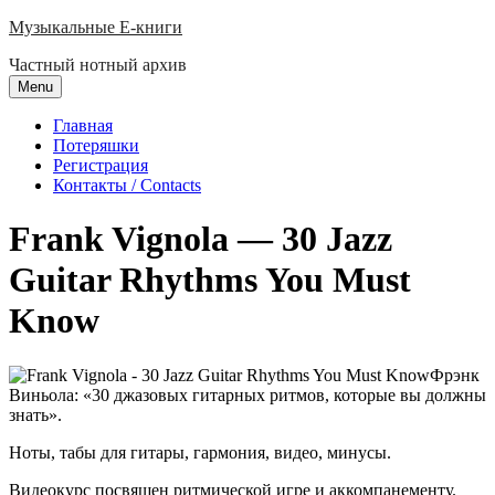
Skip
Музыкальные E-книги
to
Частный нотный архив
content
Menu
Главная
Потеряшки
Регистрация
Контакты / Contacts
Frank Vignola — 30 Jazz
Guitar Rhythms You Must
Know
Фрэнк
Виньола: «30 джазовых гитарных ритмов, которые вы должны
знать».
Ноты, табы для гитары, гармония, видео, минусы.
Видеокурс посвящен ритмической игре и аккомпанементу.