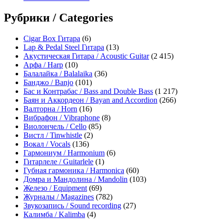
Рубрики / Categories
Cigar Box Гитара
(6)
Lap & Pedal Steel Гитара
(13)
Акустическая Гитара / Acoustic Guitar
(2 415)
Арфа / Harp
(10)
Балалайка / Balalaika
(36)
Банджо / Banjo
(101)
Бас и Контрабас / Bass and Double Bass
(1 217)
Баян и Аккордеон / Bayan and Accordion
(266)
Валторна / Horn
(16)
Вибрафон / Vibraphone
(8)
Виолончель / Cello
(85)
Вистл / Tinwhistle
(2)
Вокал / Vocals
(136)
Гармониум / Harmonium
(6)
Гитарлеле / Guitarlele
(1)
Губная гармоника / Harmonica
(60)
Домра и Мандолина / Mandolin
(103)
Железо / Equipment
(69)
Журналы / Magazines
(782)
Звукозапись / Sound recording
(27)
Калимба / Kalimba
(4)