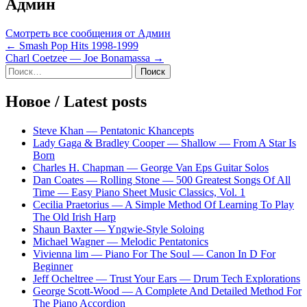
Админ
Смотреть все сообщения от Админ
Навигация
← Smash Pop Hits 1998-1999
Charl Coetzee — Joe Bonamassa →
по
Sidebar
Найти:
записям
Новое / Latest posts
Steve Khan — Pentatonic Khancepts
Lady Gaga & Bradley Cooper — Shallow — From A Star Is
Born
Charles H. Chapman — George Van Eps Guitar Solos
Dan Coates — Rolling Stone — 500 Greatest Songs Of All
Time — Easy Piano Sheet Music Classics, Vol. 1
Cecilia Praetorius — A Simple Method Of Learning To Play
The Old Irish Harp
Shaun Baxter — Yngwie-Style Soloing
Michael Wagner — Melodic Pentatonics
Vivienna lim — Piano For The Soul — Canon In D For
Beginner
Jeff Ocheltree — Trust Your Ears — Drum Tech Explorations
George Scott-Wood — A Complete And Detailed Method For
The Piano Accordion