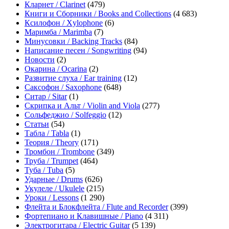
Кларнет / Clarinet
(479)
Книги и Сборники / Books and Collections
(4 683)
Ксилофон / Xylophone
(6)
Маримба / Marimba
(7)
Минусовки / Backing Tracks
(84)
Написание песен / Songwriting
(94)
Новости
(2)
Окарина / Ocarina
(2)
Развитие слуха / Ear training
(12)
Саксофон / Saxophone
(648)
Ситар / Sitar
(1)
Скрипка и Альт / Violin and Viola
(277)
Сольфеджио / Solfeggio
(12)
Статьи
(54)
Табла / Tabla
(1)
Теория / Theory
(171)
Тромбон / Trombone
(349)
Труба / Trumpet
(464)
Туба / Tuba
(5)
Ударные / Drums
(626)
Укулеле / Ukulele
(215)
Уроки / Lessons
(1 290)
Флейта и Блокфлейта / Flute and Recorder
(399)
Фортепиано и Клавишные / Piano
(4 311)
Электрогитара / Electric Guitar
(5 139)