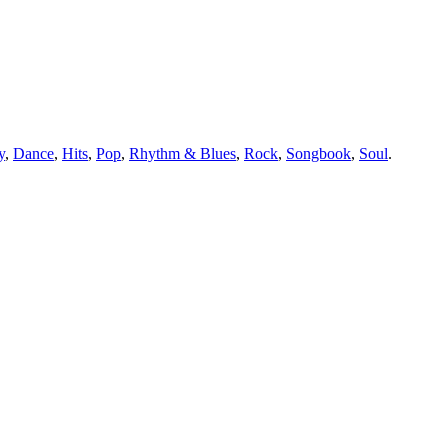
y
,
Dance
,
Hits
,
Pop
,
Rhythm & Blues
,
Rock
,
Songbook
,
Soul
.