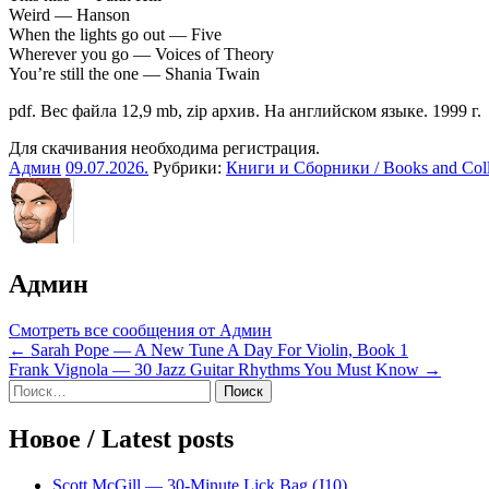
Weird — Hanson
When the lights go out — Five
Wherever you go — Voices of Theory
You’re still the one — Shania Twain
pdf. Вес файла 12,9 mb, zip архив. На английском языке. 1999 г.
Для скачивания необходима регистрация.
Админ
09.07.2026
.
Рубрики:
Книги и Сборники / Books and Coll
Админ
Смотреть все сообщения от Админ
Навигация
← Sarah Pope — A New Tune A Day For Violin, Book 1
Frank Vignola — 30 Jazz Guitar Rhythms You Must Know →
по
Sidebar
Найти:
записям
Новое / Latest posts
Scott McGill — 30-Minute Lick Bag (J10)