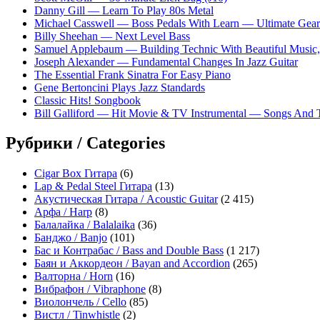
Danny Gill — Learn To Play 80s Metal
Michael Casswell — Boss Pedals With Learn — Ultimate Gear
Billy Sheehan — Next Level Bass
Samuel Applebaum — Building Technic With Beautiful Music, 
Joseph Alexander — Fundamental Changes In Jazz Guitar
The Essential Frank Sinatra For Easy Piano
Gene Bertoncini Plays Jazz Standards
Classic Hits! Songbook
Bill Galliford — Hit Movie & TV Instrumental — Songs And
Рубрики / Categories
Cigar Box Гитара
(6)
Lap & Pedal Steel Гитара
(13)
Акустическая Гитара / Acoustic Guitar
(2 415)
Арфа / Harp
(8)
Балалайка / Balalaika
(36)
Банджо / Banjo
(101)
Бас и Контрабас / Bass and Double Bass
(1 217)
Баян и Аккордеон / Bayan and Accordion
(265)
Валторна / Horn
(16)
Вибрафон / Vibraphone
(8)
Виолончель / Cello
(85)
Вистл / Tinwhistle
(2)