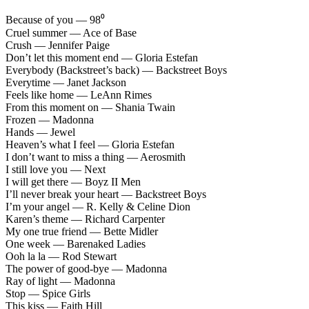
Because of you — 98⁰
Cruel summer — Ace of Base
Crush — Jennifer Paige
Don’t let this moment end — Gloria Estefan
Everybody (Backstreet’s back) — Backstreet Boys
Everytime — Janet Jackson
Feels like home — LeAnn Rimes
From this moment on — Shania Twain
Frozen — Madonna
Hands — Jewel
Heaven’s what I feel — Gloria Estefan
I don’t want to miss a thing — Aerosmith
I still love you — Next
I will get there — Boyz II Men
I’ll never break your heart — Backstreet Boys
I’m your angel — R. Kelly & Celine Dion
Karen’s theme — Richard Carpenter
My one true friend — Bette Midler
One week — Barenaked Ladies
Ooh la la — Rod Stewart
The power of good-bye — Madonna
Ray of light — Madonna
Stop — Spice Girls
This kiss — Faith Hill