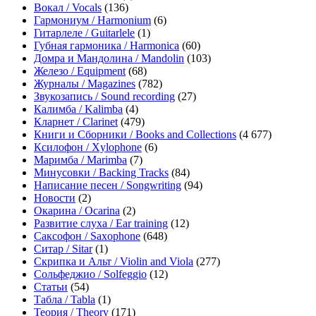
Вокал / Vocals
(136)
Гармониум / Harmonium
(6)
Гитарлеле / Guitarlele
(1)
Губная гармоника / Harmonica
(60)
Домра и Мандолина / Mandolin
(103)
Железо / Equipment
(68)
Журналы / Magazines
(782)
Звукозапись / Sound recording
(27)
Калимба / Kalimba
(4)
Кларнет / Clarinet
(479)
Книги и Сборники / Books and Collections
(4 677)
Ксилофон / Xylophone
(6)
Маримба / Marimba
(7)
Минусовки / Backing Tracks
(84)
Написание песен / Songwriting
(94)
Новости
(2)
Окарина / Ocarina
(2)
Развитие слуха / Ear training
(12)
Саксофон / Saxophone
(648)
Ситар / Sitar
(1)
Скрипка и Альт / Violin and Viola
(277)
Сольфеджио / Solfeggio
(12)
Статьи
(54)
Табла / Tabla
(1)
Теория / Theory
(171)