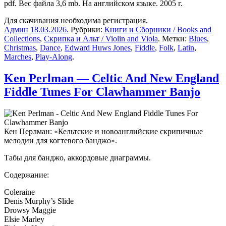
pdf. Вес файла 3,6 mb. На английском языке. 2005 г.
Для скачивания необходима регистрация.
Админ
18.03.2026
.
Рубрики:
Книги и Сборники / Books and
Collections
,
Скрипка и Альт / Violin and Viola
. Метки:
Blues
,
Christmas
,
Dance
,
Edward Huws Jones
,
Fiddle
,
Folk
,
Latin
,
Marches
,
Play-Along
.
Ken Perlman — Celtic And New England
Fiddle Tunes For Clawhammer Banjo
Кен Перлман: «Кельтские и новоанглийские скрипичные
мелодии для когтевого банджо».
Табы для банджо, аккордовые диаграммы.
Содержание:
Coleraine
Denis Murphy’s Slide
Drowsy Maggie
Elsie Marley