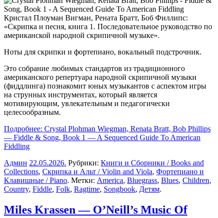
Кристал Плоуман Вигман, Рената Братт, Боб Филлипс:
«Скрипка и песня, книга 1. Последовательное руководство по
американской народной скрипичной музыке».
Ноты для скрипки и фортепиано, вокальный подстрочник.
Это собрание любимых стандартов из традиционного
американского репертуара народной скрипичной музыки
(фиддлинга) познакомит юных музыкантов с аспектом игры
на струнных инструментах, который является
мотивирующим, увлекательным и педагогически
целесообразным.
Подробнее: Crystal Plohman Wiegman, Renata Bratt, Bob Phillips
— Fiddle & Song, Book 1 — A Sequenced Guide To American
Fiddling
Админ
22.05.2026
.
Рубрики:
Книги и Сборники / Books and
Collections
,
Скрипка и Альт / Violin and Viola
,
Фортепиано и
Клавишные / Piano
. Метки:
America
,
Bluegrass
,
Blues
,
Children
,
Country
,
Fiddle
,
Folk
,
Ragtime
,
Songbook
,
Детям
.
Miles Krassen — O’Neill’s Music Of