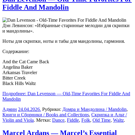
Fiddle And Mandolin
Дэн Левинсон: «Избранные старинные мелодии для скрипки
и мандолины».
Ноты для скрипки, ноты и табы для мандолины, гармония.
Содержание:
And the Cat Came Back
Angelina Baker
Arkansas Traveler
Bitter Creek
Black Hills Waltz
Подробнее: Dan Levenson — Old-Time Favorites For Fiddle And
Mandolin
Админ
24.04.2026
.
Рубрики:
Домра и Мандолина / Mandolin
,
Книги и Сборники / Books and Collections
,
Скрипка и Альт /
Violin and Viola
. Метки:
Dance
,
Fiddle
,
Folk
,
Old Time
,
Waltz
.
Marcel Ardans — Marcel’s Essential