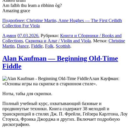
Aitken drum
Am falbh thu leam a ribhinn òg?
Amazing grace
Подробнее: Christine Martin, Anne Hughes — The First Ceilidh
Collection For Viola
Админ
07.03.2026
.
Рубрики:
Книги и Сборники / Books and
Collections
,
Скрипка и Альт / Violin and Viola
. Метки:
Christine
Martin
,
Dance
,
Fiddle
,
Folk
,
Scottish
.
Alan Kaufman — Beginning Old-Time
Fiddle
Алан Кауфман:
«Основы игры на скрипке в старинном стиле».
Ноты, табы для скрипки.
Полный учебный курс, охватывающий базовые и
продвинутые техники. Книга содержит 38 мелодий и
транскрипций в стилях Дж. П. Фрейли, Гейзера Карлтона, Лоу
Стоукса, Фрэнка Джорджа и других. Включает подробную
дискографию.