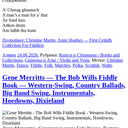
Содержание:
A’ Chreag ghuanach
A man’s a man for a’ that
Ae fond kiss
Aitken drum
Am falbh thu leam
Подробнее: Christine Martin, Anne Hughes — First Ceilidh
Collection For Fiddlers
Админ
24.06.2026
.
Рубрики:
Книги и Сборники / Books and
Collections
,
Скрипка и Альт / Violin and Viola
. Метки:
Christine
Martin
,
Dance
,
Fiddle
,
Folk
,
Marches
,
Polka
,
Scottish
,
Waltz
.
Gene Merritts — The Bob Wills Fiddle
Book — Western-Swing, Country Ballads,
Big Band Swing, Instrumentals,
Hoedowns, Dixieland