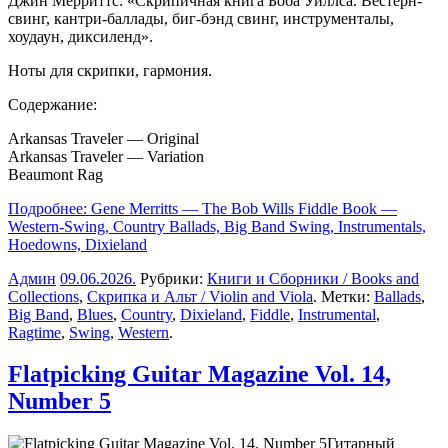
Джин Мерриттс: «Скрипичная книга Боба Уиллса. Вестерн-
свинг, кантри-баллады, биг-бэнд свинг, инструменталы,
хоудаун, диксиленд».
Ноты для скрипки, гармония.
Содержание:
Arkansas Traveler — Original
Arkansas Traveler — Variation
Beaumont Rag
Подробнее: Gene Merritts — The Bob Wills Fiddle Book —
Western-Swing, Country Ballads, Big Band Swing, Instrumentals,
Hoedowns, Dixieland
Админ
09.06.2026
.
Рубрики:
Книги и Сборники / Books and
Collections
,
Скрипка и Альт / Violin and Viola
. Метки:
Ballads
,
Big Band
,
Blues
,
Country
,
Dixieland
,
Fiddle
,
Instrumental
,
Ragtime
,
Swing
,
Western
.
Flatpicking Guitar Magazine Vol. 14,
Number 5
Гитарный