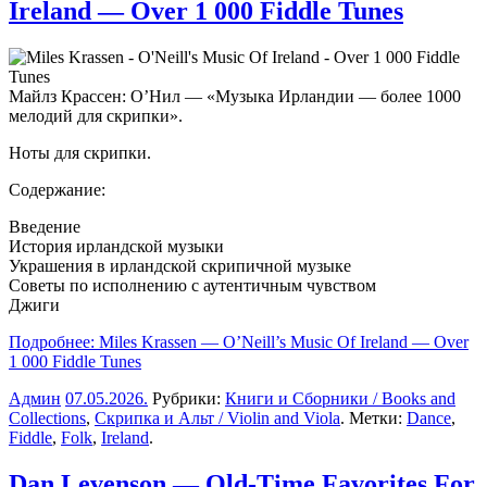
Ireland — Over 1 000 Fiddle Tunes
Майлз Крассен: О’Нил — «Музыка Ирландии — более 1000
мелодий для скрипки».
Ноты для скрипки.
Содержание:
Введение
История ирландской музыки
Украшения в ирландской скрипичной музыке
Советы по исполнению с аутентичным чувством
Джиги
Подробнее: Miles Krassen — O’Neill’s Music Of Ireland — Over
1 000 Fiddle Tunes
Админ
07.05.2026
.
Рубрики:
Книги и Сборники / Books and
Collections
,
Скрипка и Альт / Violin and Viola
. Метки:
Dance
,
Fiddle
,
Folk
,
Ireland
.
Dan Levenson — Old-Time Favorites For