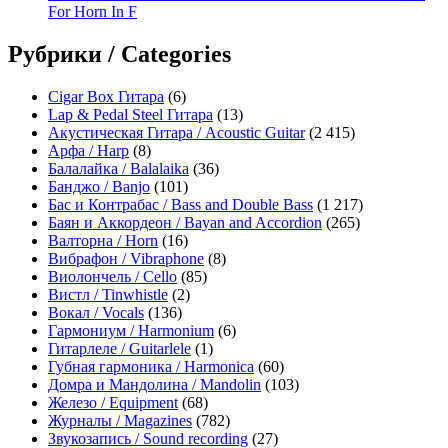
For Horn In F
Рубрики / Categories
Cigar Box Гитара
(6)
Lap & Pedal Steel Гитара
(13)
Акустическая Гитара / Acoustic Guitar
(2 415)
Арфа / Harp
(8)
Балалайка / Balalaika
(36)
Банджо / Banjo
(101)
Бас и Контрабас / Bass and Double Bass
(1 217)
Баян и Аккордеон / Bayan and Accordion
(265)
Валторна / Horn
(16)
Вибрафон / Vibraphone
(8)
Виолончель / Cello
(85)
Вистл / Tinwhistle
(2)
Вокал / Vocals
(136)
Гармониум / Harmonium
(6)
Гитарлеле / Guitarlele
(1)
Губная гармоника / Harmonica
(60)
Домра и Мандолина / Mandolin
(103)
Железо / Equipment
(68)
Журналы / Magazines
(782)
Звукозапись / Sound recording
(27)