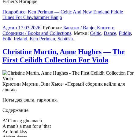
Fisher’s Hornpipe
Подробнее: Ken Perlman — Celtic And New England Fiddle
Tunes For Clawhammer Banjo
Админ
17.03.2026
.
Рубрики:
Банджо / Banjo
,
Книги и
Сборники / Books and Collections
. Метки:
Celtic
,
Dance
,
Fiddle
,
Folk
,
Ireland
,
Ken Perlman
,
Scottish
.
Christine Martin, Anne Hughes — The
First Ceilidh Collection For Viola
Кристин Мартин, Энн Хьюз: «Первый сборник кейли для
альта».
Ноты для альта, гармония.
Содержание:
A’ Chreag ghuanach
A man’s a man for a’ that
Ae fond kiss