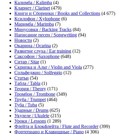
Калимба / Kalimba
(4)
Кларнет / Clarinet
(479)
Книги и Сборники / Books and Collections
(4 677)
Ксилофон / Xylophone
(6)
Маримба / Marimba
(7)
Минусовки / Backing Tracks
(84)
Написание песен / Songwriting
(94)
Новости
(2)
Окарина / Ocarina
(2)
Развитие слуха / Ear training
(12)
Саксофон / Saxophone
(648)
Ситар / Sitar
(1)
Скрипка и Альт / Violin and Viola
(277)
Сольфеджио / Solfeggio
(12)
Статьи
(54)
Табла / Tabla
(1)
Теория / Theory
(171)
Тромбон / Trombone
(349)
Труба / Trumpet
(464)
Туба / Tuba
(5)
Ударные / Drums
(625)
Укулеле / Ukulele
(215)
Уроки / Lessons
(1 289)
Флейта и Блокфлейта / Flute and Recorder
(399)
Фортепиано и Клавишные / Piano
(4 306)