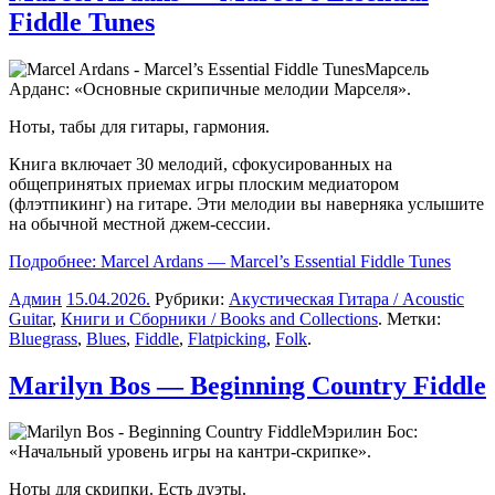
Fiddle Tunes
Марсель
Арданс: «Основные скрипичные мелодии Марселя».
Ноты, табы для гитары, гармония.
Книга включает 30 мелодий, сфокусированных на
общепринятых приемах игры плоским медиатором
(флэтпикинг) на гитаре. Эти мелодии вы наверняка услышите
на обычной местной джем-сессии.
Подробнее: Marcel Ardans — Marcel’s Essential Fiddle Tunes
Админ
15.04.2026
.
Рубрики:
Акустическая Гитара / Acoustic
Guitar
,
Книги и Сборники / Books and Collections
. Метки:
Bluegrass
,
Blues
,
Fiddle
,
Flatpicking
,
Folk
.
Marilyn Bos — Beginning Country Fiddle
Мэрилин Бос:
«Начальный уровень игры на кантри-скрипке».
Ноты для скрипки. Есть дуэты.