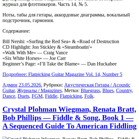
журнал для флэтпикеров. Часть 14, № 5.
Ноты, табы для гитары, аккордовые диаграммы, вокальный
подстрочник, гармония.
Содержание:
Bill Nershi: «Surfing the Red Sea» & «Road of Destruction
CD Highlight: Jon Stickley & «Steamboatin'»
«Walk With Me» — Craig Vance
«Six White Horses» — Joe Carr
Beginner’s Page: «I’ll Take the Blame» — Dan Huckabee
Подробнее: Flatpicking Guitar Magazine Vol. 14, Number 5
Админ
23.05.2026
.
Рубрики:
Акустическая Гитара / Acoustic
Guitar
,
Журналы / Magazines
. Метки:
Bluegrass
,
Blues
,
Country
,
Dance
,
Duets
,
FGM
,
Fiddle
,
Flatpicking
,
Folk
.
Crystal Plohman Wiegman, Renata Bratt,
Bob Phillips — Fiddle & Song, Book 1 —
A Sequenced Guide To American Fiddling