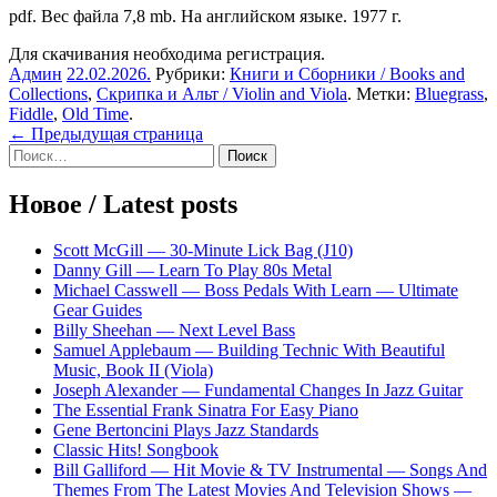
pdf. Вес файла 7,8 mb. На английском языке. 1977 г.
Для скачивания необходима регистрация.
Админ
22.02.2026
.
Рубрики:
Книги и Сборники / Books and
Collections
,
Скрипка и Альт / Violin and Viola
. Метки:
Bluegrass
,
Fiddle
,
Old Time
.
Навигация
← Предыдущая страница
Sidebar
Найти:
по
записям
Новое / Latest posts
Scott McGill — 30-Minute Lick Bag (J10)
Danny Gill — Learn To Play 80s Metal
Michael Casswell — Boss Pedals With Learn — Ultimate
Gear Guides
Billy Sheehan — Next Level Bass
Samuel Applebaum — Building Technic With Beautiful
Music, Book II (Viola)
Joseph Alexander — Fundamental Changes In Jazz Guitar
The Essential Frank Sinatra For Easy Piano
Gene Bertoncini Plays Jazz Standards
Classic Hits! Songbook
Bill Galliford — Hit Movie & TV Instrumental — Songs And
Themes From The Latest Movies And Television Shows —