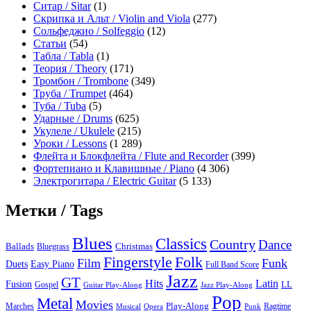
Ситар / Sitar
(1)
Скрипка и Альт / Violin and Viola
(277)
Сольфеджио / Solfeggio
(12)
Статьи
(54)
Табла / Tabla
(1)
Теория / Theory
(171)
Тромбон / Trombone
(349)
Труба / Trumpet
(464)
Туба / Tuba
(5)
Ударные / Drums
(625)
Укулеле / Ukulele
(215)
Уроки / Lessons
(1 289)
Флейта и Блокфлейта / Flute and Recorder
(399)
Фортепиано и Клавишные / Piano
(4 306)
Электрогитара / Electric Guitar
(5 133)
Метки / Tags
Blues
Classics
Country
Dance
Ballads
Bluegrass
Christmas
Folk
Fingerstyle
Film
Funk
Easy Piano
Duets
Full Band Score
Jazz
GT
Hits
Latin
Fusion
Gospel
LL
Guitar Play-Along
Jazz Play-Along
Pop
Metal
Movies
Marches
Play-Along
Ragtime
Musical
Opera
Punk