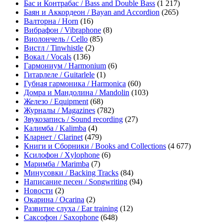
Бас и Контрабас / Bass and Double Bass
(1 217)
Баян и Аккордеон / Bayan and Accordion
(265)
Валторна / Horn
(16)
Вибрафон / Vibraphone
(8)
Виолончель / Cello
(85)
Вистл / Tinwhistle
(2)
Вокал / Vocals
(136)
Гармониум / Harmonium
(6)
Гитарлеле / Guitarlele
(1)
Губная гармоника / Harmonica
(60)
Домра и Мандолина / Mandolin
(103)
Железо / Equipment
(68)
Журналы / Magazines
(782)
Звукозапись / Sound recording
(27)
Калимба / Kalimba
(4)
Кларнет / Clarinet
(479)
Книги и Сборники / Books and Collections
(4 677)
Ксилофон / Xylophone
(6)
Маримба / Marimba
(7)
Минусовки / Backing Tracks
(84)
Написание песен / Songwriting
(94)
Новости
(2)
Окарина / Ocarina
(2)
Развитие слуха / Ear training
(12)
Саксофон / Saxophone
(648)