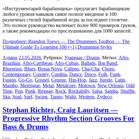
«Инструментарий барабанщика» предлагает барабанщикам
любого уровня навыков самое полное введение в 100
различных стилей барабанной игры за последнее столетие.
Это полное руководство включает более 900 примеров грувов,
а также рекомендации по прослушиванию для 1000 записей.
Подробнее: Brandon Toews — The Drummers Toolbox — The
Ultimate Guide To Learning 100 (+1) Drumming Styles
Админ
23.05.2026
.
Рубрики:
Ударные / Drums
. Метки:
Afro-
Brazilian
,
Afro-Carribean
,
Afro-Cuban
,
Ballads
,
Big Band
,
Bluegrass
,
Blues
,
Bossa Nova
,
Calipso
,
Cha-Cha
,
Choro
,
Contemporary
,
Country
,
Cumbia
,
Dance
,
Disco
,
Folk
,
Funk
,
Fusion
,
Go-Go
,
Gospel
,
Grunge
,
Hip-Hop
,
Jazz
,
Jungle
,
Latin
,
Mambo
,
Merengue
,
Metal
,
Metalcore
,
Motown
,
New Orleans
,
Odd
Time
,
Pop
,
Punk
,
Reggae
,
Rock
,
Rockabilly
,
Salsa
,
Samba
,
Shuffle
,
Ska
,
Soul
,
Surf
,
Swing
,
Tango
,
Waltz
,
Western
,
Zydeco
.
Stephan Richter, Craig Lauritsen —
Progressive Rhythm Section Grooves For
Bass & Drums