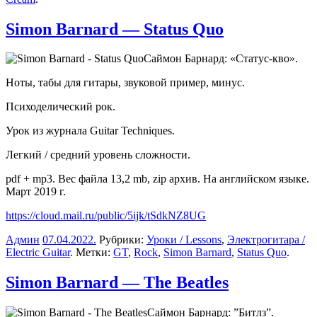
Simon Barnard — Status Quo
Саймон Барнард: «Статус-кво».
Ноты, табы для гитары, звуковой пример, минус.
Психоделический рок.
Урок из журнала Guitar Techniques.
Легкий / cредний уровень сложности.
pdf + mp3. Вес файла 13,2 mb, zip архив. На английском языке.
Март 2019 г.
https://cloud.mail.ru/public/5ijk/tSdkNZ8UG
Админ
07.04.2022
.
Рубрики:
Уроки / Lessons
,
Электрогитара /
Electric Guitar
. Метки:
GT
,
Rock
,
Simon Barnard
,
Status Quo
.
Simon Barnard — The Beatles
Саймон Барнард: ”Битлз”.