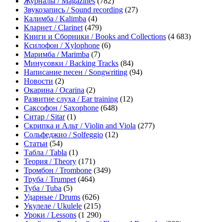
Журналы / Magazines
(782)
Звукозапись / Sound recording
(27)
Калимба / Kalimba
(4)
Кларнет / Clarinet
(479)
Книги и Сборники / Books and Collections
(4 683)
Ксилофон / Xylophone
(6)
Маримба / Marimba
(7)
Минусовки / Backing Tracks
(84)
Написание песен / Songwriting
(94)
Новости
(2)
Окарина / Ocarina
(2)
Развитие слуха / Ear training
(12)
Саксофон / Saxophone
(648)
Ситар / Sitar
(1)
Скрипка и Альт / Violin and Viola
(277)
Сольфеджио / Solfeggio
(12)
Статьи
(54)
Табла / Tabla
(1)
Теория / Theory
(171)
Тромбон / Trombone
(349)
Труба / Trumpet
(464)
Туба / Tuba
(5)
Ударные / Drums
(626)
Укулеле / Ukulele
(215)
Уроки / Lessons
(1 290)