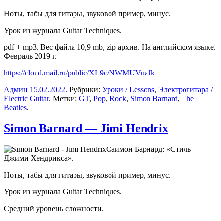
Ноты, табы для гитары, звуковой пример, минус.
Урок из журнала Guitar Techniques.
pdf + mp3. Вес файла 10,9 mb, zip архив. На английском языке.
Февраль 2019 г.
https://cloud.mail.ru/public/XL9c/NWMUVuaJk
Админ
15.02.2022
.
Рубрики:
Уроки / Lessons
,
Электрогитара /
Electric Guitar
. Метки:
GT
,
Pop
,
Rock
,
Simon Barnard
,
The
Beatles
.
Simon Barnard — Jimi Hendrix
Саймон Барнард: «Стиль
Джими Хендрикса».
Ноты, табы для гитары, звуковой пример, минус.
Урок из журнала Guitar Techniques.
Средний уровень сложности.