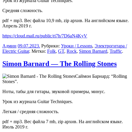
Урок из журнала Guitar Techniques.
Средняя сложность.
pdf + mp3. Вес файла 10,9 mb, zip архив. На английском языке.
Апрель 2019 г.
https://cloud.mail.ru/public/ri7h/7D6aN4KyV
Админ
09.07.2023
.
Рубрики:
Уроки / Lessons
,
Электрогитара /
Electric Guitar
. Метки:
Folk
,
GT
,
Rock
,
Simon Barnard
,
Traffic
.
Simon Barnard — The Rolling Stones
Саймон Барнард: “Rolling
Stones”.
Ноты, табы для гитары, звуковой примеры, минус.
Урок из журнала Guitar Techniques.
Легкая / средняя сложность.
pdf + mp3. Вес файла 7 mb, zip архив. На английском языке.
Июль 2019 г.