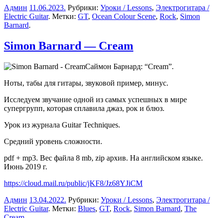
Админ
11.06.2023
.
Рубрики:
Уроки / Lessons
,
Электрогитара /
Electric Guitar
. Метки:
GT
,
Ocean Colour Scene
,
Rock
,
Simon
Barnard
.
Simon Barnard — Cream
Саймон Барнард: “Cream”.
Ноты, табы для гитары, звуковой пример, минус.
Исследуем
звучание одной из самых успешных в мире
супергрупп, которая сплавила джаз, рок и блюз.
Урок из журнала Guitar Techniques.
Средний уровень сложности.
pdf + mp3. Вес файла 8 mb, zip архив. На английском языке.
Июнь 2019 г.
https://cloud.mail.ru/public/jKF8/Jz68YJiCM
Админ
13.04.2022
.
Рубрики:
Уроки / Lessons
,
Электрогитара /
Electric Guitar
. Метки:
Blues
,
GT
,
Rock
,
Simon Barnard
,
The
Cream
.