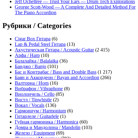
Jeff Ocheltree — Trust Your Ears — Drum Tech Explorations
George Scott-Wood — A Complete And Detailed Method For
The Piano Accordion
Рубрики / Categories
Cigar Box Гитара
(6)
Lap & Pedal Steel Гитара
(13)
Акустическая Гитара / Acoustic Guitar
(2 415)
Арфа / Harp
(10)
Балалайка / Balalaika
(36)
Банджо / Banjo
(101)
Бас и Контрабас / Bass and Double Bass
(1 217)
Баян и Аккордеон / Bayan and Accordion
(266)
Валторна / Horn
(16)
Вибрафон / Vibraphone
(8)
Виолончель / Cello
(85)
Вистл / Tinwhistle
(2)
Вокал / Vocals
(136)
Гармониум / Harmonium
(6)
Гитарлеле / Guitarlele
(1)
Губная гармоника / Harmonica
(60)
Домра и Мандолина / Mandolin
(103)
Железо / Equipment
(69)