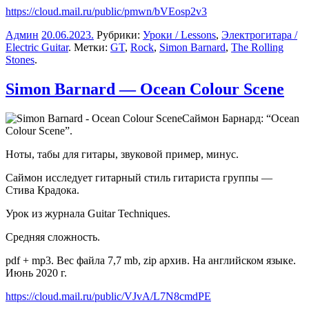
https://cloud.mail.ru/public/pmwn/bVEosp2v3
Админ
20.06.2023
.
Рубрики:
Уроки / Lessons
,
Электрогитара /
Electric Guitar
. Метки:
GT
,
Rock
,
Simon Barnard
,
The Rolling
Stones
.
Simon Barnard — Ocean Colour Scene
Саймон Барнард: “Ocean
Colour Scene”.
Ноты, табы для гитары, звуковой пример, минус.
Саймон исследует гитарный стиль гитариста группы —
Стива Крадока.
Урок из журнала Guitar Techniques.
Средняя сложность.
pdf + mp3. Вес файла 7,7 mb, zip архив. На английском языке.
Июнь 2020 г.
https://cloud.mail.ru/public/VJvA/L7N8cmdPE