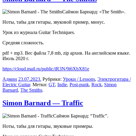
Саймон Барнард: «The Smith».
Ноты, табы для гитары, звуковой пример, минус.
Урок из журнала Guitar Techniques.
Средняя сложность.
pdf + mp3. Вес файла 7,8 mb, zip архив. На английском языке.
Июль 2020 г.
https://cloud.mail.ru/public/iR3N/9i6XbX81e
Админ
23.07.2023
.
Рубрики:
Уроки / Lessons
,
Электрогитара /
Electric Guitar
. Метки:
GT
,
Indie
,
Post-punk
,
Rock
,
Simon
Barnard
,
The Smiths
.
Simon Barnard — Traffic
Саймон Барнард: “Traffic”.
Ноты, табы для гитары, звуковые примеры.