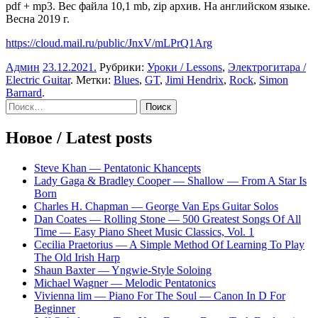
pdf + mp3. Вес файла 10,1 mb, zip архив. На английском языке.
Весна 2019 г.
https://cloud.mail.ru/public/JnxV/mLPrQ1Arg
Админ
23.12.2021
.
Рубрики:
Уроки / Lessons
,
Электрогитара /
Electric Guitar
. Метки:
Blues
,
GT
,
Jimi Hendrix
,
Rock
,
Simon
Barnard
.
Sidebar
Найти:
Новое / Latest posts
Steve Khan — Pentatonic Khancepts
Lady Gaga & Bradley Cooper — Shallow — From A Star Is
Born
Charles H. Chapman — George Van Eps Guitar Solos
Dan Coates — Rolling Stone — 500 Greatest Songs Of All
Time — Easy Piano Sheet Music Classics, Vol. 1
Cecilia Praetorius — A Simple Method Of Learning To Play
The Old Irish Harp
Shaun Baxter — Yngwie-Style Soloing
Michael Wagner — Melodic Pentatonics
Vivienna lim — Piano For The Soul — Canon In D For
Beginner