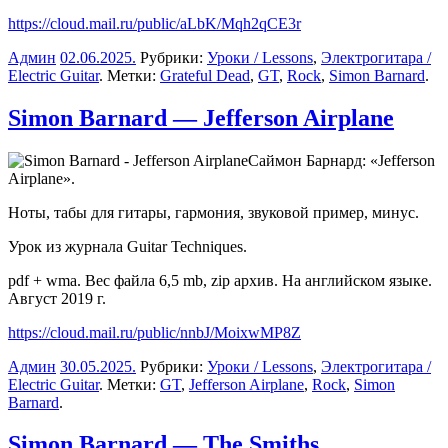
https://cloud.mail.ru/public/aLbK/Mqh2qCE3r
Админ
02.06.2025
.
Рубрики:
Уроки / Lessons
,
Электрогитара /
Electric Guitar
. Метки:
Grateful Dead
,
GT
,
Rock
,
Simon Barnard
.
Simon Barnard — Jefferson Airplane
Саймон Барнард: «Jefferson
Airplane».
Ноты, табы для гитары, гармония, звуковой пример, минус.
Урок из журнала Guitar Techniques.
pdf + wma. Вес файла 6,5 mb, zip архив. На английском языке.
Август 2019 г.
https://cloud.mail.ru/public/nnbJ/MoixwMP8Z
Админ
30.05.2025
.
Рубрики:
Уроки / Lessons
,
Электрогитара /
Electric Guitar
. Метки:
GT
,
Jefferson Airplane
,
Rock
,
Simon
Barnard
.
Simon Barnard — The Smiths