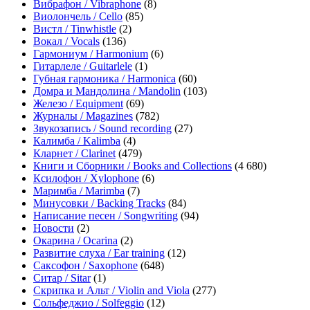
Вибрафон / Vibraphone
(8)
Виолончель / Cello
(85)
Вистл / Tinwhistle
(2)
Вокал / Vocals
(136)
Гармониум / Harmonium
(6)
Гитарлеле / Guitarlele
(1)
Губная гармоника / Harmonica
(60)
Домра и Мандолина / Mandolin
(103)
Железо / Equipment
(69)
Журналы / Magazines
(782)
Звукозапись / Sound recording
(27)
Калимба / Kalimba
(4)
Кларнет / Clarinet
(479)
Книги и Сборники / Books and Collections
(4 680)
Ксилофон / Xylophone
(6)
Маримба / Marimba
(7)
Минусовки / Backing Tracks
(84)
Написание песен / Songwriting
(94)
Новости
(2)
Окарина / Ocarina
(2)
Развитие слуха / Ear training
(12)
Саксофон / Saxophone
(648)
Ситар / Sitar
(1)
Скрипка и Альт / Violin and Viola
(277)
Сольфеджио / Solfeggio
(12)