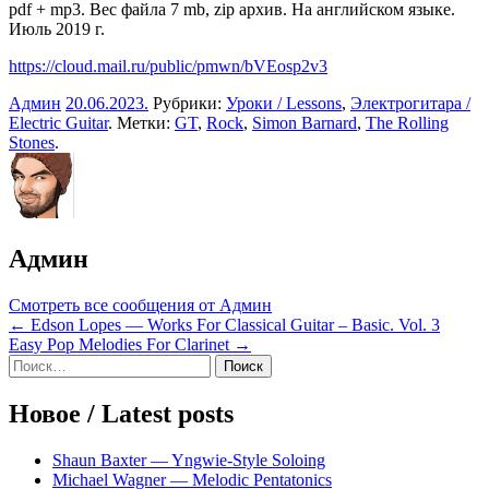
pdf + mp3. Вес файла 7 mb, zip архив. На английском языке.
Июль 2019 г.
https://cloud.mail.ru/public/pmwn/bVEosp2v3
Админ
20.06.2023
.
Рубрики:
Уроки / Lessons
,
Электрогитара /
Electric Guitar
. Метки:
GT
,
Rock
,
Simon Barnard
,
The Rolling
Stones
.
Админ
Смотреть все сообщения от Админ
Навигация
← Edson Lopes — Works For Classical Guitar – Basic. Vol. 3
Easy Pop Melodies For Clarinet →
по
Sidebar
Найти:
записям
Новое / Latest posts
Shaun Baxter — Yngwie-Style Soloing
Michael Wagner — Melodic Pentatonics