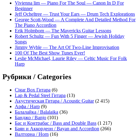
Vivienna lim — Piano For The Soul — Canon In D For
Beginner
Jeff Ocheltree — Trust Your Ears — Drum Tech Explorations
George Scott-Wood — A Complete And Detailed Method For
The Piano Accordion
Erik Holmbom — The Mavericks Guitar Lessons
Robert Schultz — Fun With 5 Finger — Jewish Holiday
Songs
Jimmy Wyble — The Art Of Two-Line Improvisation
100 Of The Best Show Tunes Ever!
Leslie McMichael, Laurie Riley — Celtic Music For Folk
Harp
Рубрики / Categories
Cigar Box Гитара
(6)
Lap & Pedal Steel Гитара
(13)
Акустическая Гитара / Acoustic Guitar
(2 415)
Арфа / Harp
(9)
Балалайка / Balalaika
(36)
Банджо / Banjo
(101)
Бас и Контрабас / Bass and Double Bass
(1 217)
Баян и Аккордеон / Bayan and Accordion
(266)
Валторна / Horn
(16)