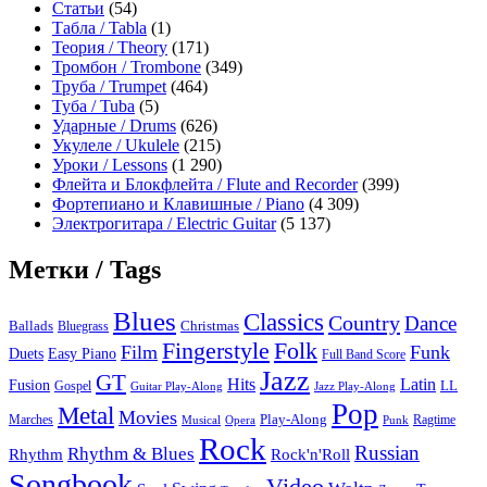
Статьи
(54)
Табла / Tabla
(1)
Теория / Theory
(171)
Тромбон / Trombone
(349)
Труба / Trumpet
(464)
Туба / Tuba
(5)
Ударные / Drums
(626)
Укулеле / Ukulele
(215)
Уроки / Lessons
(1 290)
Флейта и Блокфлейта / Flute and Recorder
(399)
Фортепиано и Клавишные / Piano
(4 309)
Электрогитара / Electric Guitar
(5 137)
Метки / Tags
Blues
Classics
Country
Dance
Ballads
Bluegrass
Christmas
Folk
Fingerstyle
Film
Funk
Easy Piano
Duets
Full Band Score
Jazz
GT
Hits
Latin
Fusion
Gospel
LL
Guitar Play-Along
Jazz Play-Along
Pop
Metal
Movies
Marches
Play-Along
Ragtime
Musical
Opera
Punk
Rock
Russian
Rhythm & Blues
Rock'n'Roll
Rhythm
Songbook