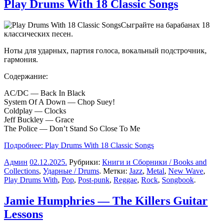
Play Drums With 18 Classic Songs
Сыграйте на барабанах 18
классических песен.
Ноты для ударных, партия голоса, вокальный подстрочник,
гармония.
Содержание:
AC/DC — Back In Black
System Of A Down — Chop Suey!
Coldplay — Clocks
Jeff Buckley —
Grace
The Police — Don’t Stand So Close To Me
Подробнее: Play Drums With 18 Classic Songs
Админ
02.12.2025
.
Рубрики:
Книги и Сборники / Books and
Collections
,
Ударные / Drums
. Метки:
Jazz
,
Metal
,
New Wave
,
Play Drums With
,
Pop
,
Post-punk
,
Reggae
,
Rock
,
Songbook
.
Jamie Humphries — The Killers Guitar
Lessons