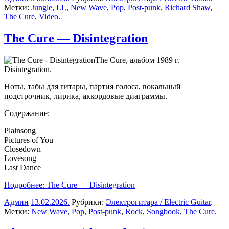
Метки:
Jungle
,
LL
,
New Wave
,
Pop
,
Post-punk
,
Richard Shaw
,
The Cure
,
Video
.
The Cure — Disintegration
The Cure, альбом 1989 г. —
Disintegration.
Ноты, табы для гитары, партия голоса, вокальный
подстрочник, лирика, аккордовые диаграммы.
Содержание:
Plainsong
Pictures of You
Closedown
Lovesong
Last Dance
Подробнее: The Cure — Disintegration
Админ
13.02.2026
.
Рубрики:
Электрогитара / Electric Guitar
.
Метки:
New Wave
,
Pop
,
Post-punk
,
Rock
,
Songbook
,
The Cure
.