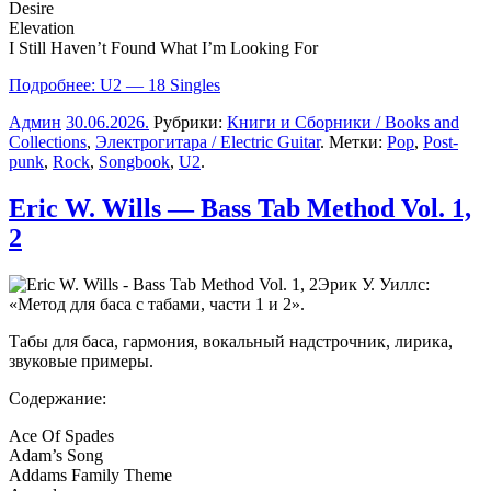
Desire
Elevation
I Still Haven’t Found What I’m Looking For
Подробнее: U2 — 18 Singles
Админ
30.06.2026
.
Рубрики:
Книги и Сборники / Books and
Collections
,
Электрогитара / Electric Guitar
. Метки:
Pop
,
Post-
punk
,
Rock
,
Songbook
,
U2
.
Eric W. Wills — Bass Tab Method Vol. 1,
2
Эрик У. Уиллс:
«Метод для баса с табами, части 1 и 2».
Табы для баса, гармония, вокальный надстрочник, лирика,
звуковые примеры.
Содержание:
Ace Of Spades
Adam’s Song
Addams Family Theme