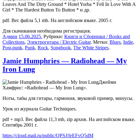
Leaves And The Dirty Ground * Hotel Yorba * Fell In Love With A
Girl * The Hardest Button To Button * и др.
pdf. Вес файла 5,1 mb. На английском языке. 2005 г.
Для скачивания необходима регистрация.
Админ
15.06.2025
.
Рубрики:
Книги и Сборники / Books and
Collections
,
Электрогитара / Electric Guitar
. Метки:
Blues
,
Indie
,
Post-punk
,
Punk
,
Rock
,
Songbook
,
The White Stripes
.
Jamie Humphries — Radiohead — My
Iron Lung
Джейми
Хамфрис: «Radiohead — My Iron Lung».
Ноты, табы для гитары, гармония, звуковой пример, минусы.
Урок из журнала Guitar Techniques.
pdf + mp3. Вес файла 11,3 mb, zip архив. На английском языке.
Сентябрь 2001 г.
https://cloud.mail.ru/public/QPSJ/feEFvQ5dM