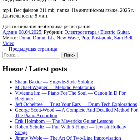
mp4. Вес файлов 211 mb, папка. На английском языке. 2025 г.
Длительность: 8 мин.
Для скачивания необходима регистрация.
Админ
08.04.2025
.
Рубрики:
Электрогитара / Electric Guitar
.
Метки:
Duran Duran
,
LL
,
New Wave
,
Pop
,
Post-punk
,
Sam Bell
,
Video
.
Навигация
← Предыдущая страница
Sidebar
Найти:
по
записям
Новое / Latest posts
Shaun Baxter — Yngwie-Style Soloing
Michael Wagner — Melodic Pentatonics
Vivienna lim — Piano For The Soul — Canon In D For
Beginner
Jeff Ocheltree — Trust Your Ears — Drum Tech Explorations
George Scott-Wood — A Complete And Detailed Method For
The Piano Accordion
Erik Holmbom — The Mavericks Guitar Lessons
Robert Schultz — Fun With 5 Finger — Jewish Holiday
Songs
Jimmy Wyble — The Art Of Two-Line Improvisation