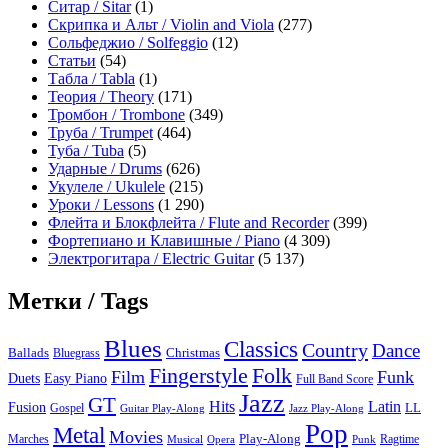
Ситар / Sitar
(1)
Скрипка и Альт / Violin and Viola
(277)
Сольфеджио / Solfeggio
(12)
Статьи
(54)
Табла / Tabla
(1)
Теория / Theory
(171)
Тромбон / Trombone
(349)
Труба / Trumpet
(464)
Туба / Tuba
(5)
Ударные / Drums
(626)
Укулеле / Ukulele
(215)
Уроки / Lessons
(1 290)
Флейта и Блокфлейта / Flute and Recorder
(399)
Фортепиано и Клавишные / Piano
(4 309)
Электрогитара / Electric Guitar
(5 137)
Метки / Tags
Blues
Classics
Country
Dance
Ballads
Bluegrass
Christmas
Folk
Fingerstyle
Film
Funk
Easy Piano
Duets
Full Band Score
Jazz
GT
Hits
Latin
Fusion
Gospel
LL
Guitar Play-Along
Jazz Play-Along
Pop
Metal
Movies
Marches
Play-Along
Ragtime
Musical
Opera
Punk