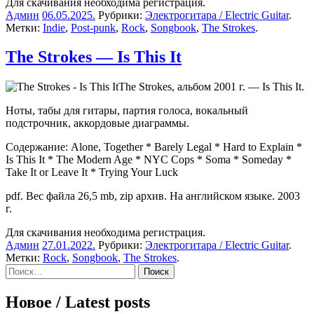
Для скачивания необходима регистрация.
Админ
06.05.2025
.
Рубрики:
Электрогитара / Electric Guitar
.
Метки:
Indie
,
Post-punk
,
Rock
,
Songbook
,
The Strokes
.
The Strokes — Is This It
The Strokes, альбом 2001 г. — Is This It.
Ноты, табы для гитары, партия голоса, вокальный
подстрочник, аккордовые диаграммы.
Содержание: Alone, Together * Barely Legal * Hard to Explain *
Is This It * The Modern Age * NYC Cops * Soma * Someday *
Take It or Leave It * Trying Your Luck
pdf. Вес файла 26,5 mb, zip архив. На английском языке. 2003
г.
Для скачивания необходима регистрация.
Админ
27.01.2022
.
Рубрики:
Электрогитара / Electric Guitar
.
Метки:
Rock
,
Songbook
,
The Strokes
.
Sidebar
Найти:
Новое / Latest posts