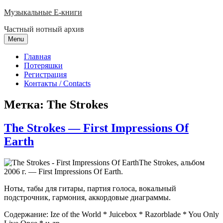
Skip
Музыкальные E-книги
to
Частный нотный архив
content
Menu
Главная
Потеряшки
Регистрация
Контакты / Contacts
Метка:
The Strokes
The Strokes — First Impressions Of
Earth
The Strokes, альбом
2006 г. — First Impressions Of Earth.
Ноты, табы для гитары, партия голоса, вокальный
подстрочник, гармония, аккордовые диаграммы.
Содержание: Ize of the World * Juicebox * Razorblade * You Only