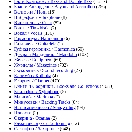
Бас и Контрабас / Bass and Double Bass
(1 217)
Баян и Аккордеон / Bayan and Accordion
(266)
Валторна / Horn
(16)
Вибрафон / Vibraphone
(8)
Виолончель / Cello
(85)
Вистл / Tinwhistle
(2)
Вокал / Vocals
(136)
Гармониум / Harmonium
(6)
Гитарлеле / Guitarlele
(1)
Губная гармоника / Harmonica
(60)
Домра и Мандолина / Mandolin
(103)
Железо / Equipment
(69)
Журналы / Magazines
(782)
Звукозапись / Sound recording
(27)
Калимба / Kalimba
(4)
Кларнет / Clarinet
(479)
Книги и Сборники / Books and Collections
(4 680)
Ксилофон / Xylophone
(6)
Маримба / Marimba
(7)
Минусовки / Backing Tracks
(84)
Написание песен / Songwriting
(94)
Новости
(2)
Окарина / Ocarina
(2)
Развитие слуха / Ear training
(12)
Саксофон / Saxophone
(648)