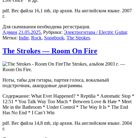
Live Once * и др.
pdf. Вес файла 16,1 mb, zip архив. На английском языке. 2007
г.
Для скачивания необходима регистрация.
Админ
21.05.2025
.
Рубрики:
Электрогитара / Electric Guitar
.
Метки:
Indie
,
Rock
,
Songbook
,
The Strokes
.
The Strokes — Room On Fire
The Strokes, альбом 2003 г. —
Room On Fire.
Ноты, табы для гитары, партия голоса, вокальный
подстрочник, аккордовые диаграммы.
Содержание: What Ever Happened? * Reptilia * Automatic Stop *
12:51 * You Talk Way Too Much * Between Love & Hate * Meet
Me in the Bathroom * Under Control * The Way It Is * The End
Has No End * I Can’t Win
pdf. Вес файла 14,8 mb, zip архив. На английском языке. 2004
г.