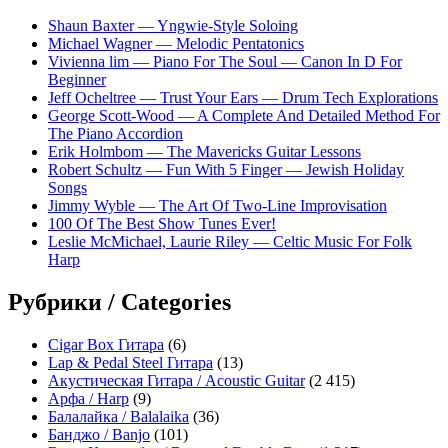
Shaun Baxter — Yngwie-Style Soloing
Michael Wagner — Melodic Pentatonics
Vivienna lim — Piano For The Soul — Canon In D For
Beginner
Jeff Ocheltree — Trust Your Ears — Drum Tech Explorations
George Scott-Wood — A Complete And Detailed Method For
The Piano Accordion
Erik Holmbom — The Mavericks Guitar Lessons
Robert Schultz — Fun With 5 Finger — Jewish Holiday
Songs
Jimmy Wyble — The Art Of Two-Line Improvisation
100 Of The Best Show Tunes Ever!
Leslie McMichael, Laurie Riley — Celtic Music For Folk
Harp
Рубрики / Categories
Cigar Box Гитара
(6)
Lap & Pedal Steel Гитара
(13)
Акустическая Гитара / Acoustic Guitar
(2 415)
Арфа / Harp
(9)
Балалайка / Balalaika
(36)
Банджо / Banjo
(101)