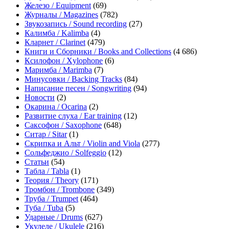
Железо / Equipment
(69)
Журналы / Magazines
(782)
Звукозапись / Sound recording
(27)
Калимба / Kalimba
(4)
Кларнет / Clarinet
(479)
Книги и Сборники / Books and Collections
(4 686)
Ксилофон / Xylophone
(6)
Маримба / Marimba
(7)
Минусовки / Backing Tracks
(84)
Написание песен / Songwriting
(94)
Новости
(2)
Окарина / Ocarina
(2)
Развитие слуха / Ear training
(12)
Саксофон / Saxophone
(648)
Ситар / Sitar
(1)
Скрипка и Альт / Violin and Viola
(277)
Сольфеджио / Solfeggio
(12)
Статьи
(54)
Табла / Tabla
(1)
Теория / Theory
(171)
Тромбон / Trombone
(349)
Труба / Trumpet
(464)
Туба / Tuba
(5)
Ударные / Drums
(627)
Укулеле / Ukulele
(216)