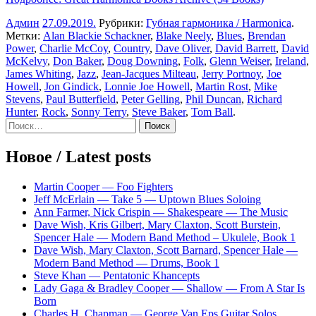
Админ
27.09.2019
.
Рубрики:
Губная гармоника / Harmonica
.
Метки:
Alan Blackie Schackner
,
Blake Neely
,
Blues
,
Brendan
Power
,
Charlie McCoy
,
Country
,
Dave Oliver
,
David Barrett
,
David
McKelvy
,
Don Baker
,
Doug Downing
,
Folk
,
Glenn Weiser
,
Ireland
,
James Whiting
,
Jazz
,
Jean-Jacques Milteau
,
Jerry Portnoy
,
Joe
Howell
,
Jon Gindick
,
Lonnie Joe Howell
,
Martin Rost
,
Mike
Stevens
,
Paul Butterfield
,
Peter Gelling
,
Phil Duncan
,
Richard
Hunter
,
Rock
,
Sonny Terry
,
Steve Baker
,
Tom Ball
.
Sidebar
Найти:
Новое / Latest posts
Martin Cooper — Foo Fighters
Jeff McErlain — Take 5 — Uptown Blues Soloing
Ann Farmer, Nick Crispin — Shakespeare — The Music
Dave Wish, Kris Gilbert, Mary Claxton, Scott Burstein,
Spencer Hale — Modern Band Method – Ukulele, Book 1
Dave Wish, Mary Claxton, Scott Barnard, Spencer Hale —
Modern Band Method — Drums, Book 1
Steve Khan — Pentatonic Khancepts
Lady Gaga & Bradley Cooper — Shallow — From A Star Is
Born
Charles H. Chapman — George Van Eps Guitar Solos