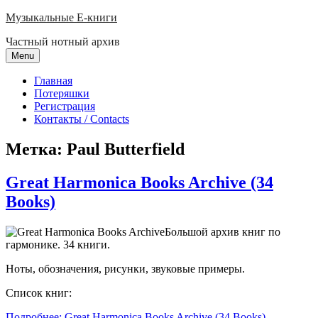
Skip
Музыкальные E-книги
to
Частный нотный архив
content
Menu
Главная
Потеряшки
Регистрация
Контакты / Contacts
Метка:
Paul Butterfield
Great Harmonica Books Archive (34
Books)
Большой архив книг по
гармонике. 34 книги.
Ноты, обозначения, рисунки, звуковые примеры.
Список книг:
Подробнее: Great Harmonica Books Archive (34 Books)