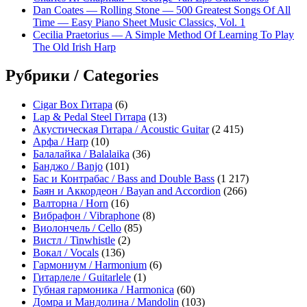
Dan Coates — Rolling Stone — 500 Greatest Songs Of All
Time — Easy Piano Sheet Music Classics, Vol. 1
Cecilia Praetorius — A Simple Method Of Learning To Play
The Old Irish Harp
Рубрики / Categories
Cigar Box Гитара
(6)
Lap & Pedal Steel Гитара
(13)
Акустическая Гитара / Acoustic Guitar
(2 415)
Арфа / Harp
(10)
Балалайка / Balalaika
(36)
Банджо / Banjo
(101)
Бас и Контрабас / Bass and Double Bass
(1 217)
Баян и Аккордеон / Bayan and Accordion
(266)
Валторна / Horn
(16)
Вибрафон / Vibraphone
(8)
Виолончель / Cello
(85)
Вистл / Tinwhistle
(2)
Вокал / Vocals
(136)
Гармониум / Harmonium
(6)
Гитарлеле / Guitarlele
(1)
Губная гармоника / Harmonica
(60)
Домра и Мандолина / Mandolin
(103)