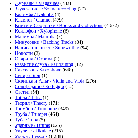
Журналы / Magazines
(782)
Звукозапись / Sound recording
(27)
Калимба / Kalimba
(4)
Кларнет / Clarinet
(479)
Книги и Сборники / Books and Collections
(4 672)
Ксилофон / Xylophone
(6)
Маримба / Marimba
(7)
Минусовки / Backing Tracks
(84)
Написание песен / Songwriting
(94)
Новости
(2)
Окарина / Ocarina
(2)
Развитие слуха / Ear training
(12)
Саксофон / Saxophone
(648)
Ситар / Sitar
(1)
Скрипка и Альт / Violin and Viola
(276)
Сольфеджио / Solfeggio
(12)
Статьи
(54)
Табла / Tabla
(1)
Теория / Theory
(171)
Тромбон / Trombone
(349)
Труба / Trumpet
(464)
Туба / Tuba
(5)
Ударные / Drums
(625)
Укулеле / Ukulele
(215)
Уроки / Lessons
(1 288)