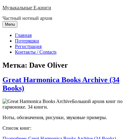
Skip
Музыкальные E-книги
to
Частный нотный архив
content
Menu
Главная
Потеряшки
Регистрация
Контакты / Contacts
Метка:
Dave Oliver
Great Harmonica Books Archive (34
Books)
Большой архив книг по
гармонике. 34 книги.
Ноты, обозначения, рисунки, звуковые примеры.
Список книг:
Подробнее: Great Harmonica Books Archive (34 Books)