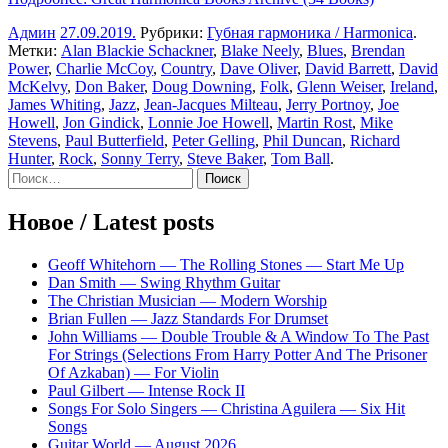
Админ
27.09.2019
.
Рубрики:
Губная гармоника / Harmonica
.
Метки:
Alan Blackie Schackner
,
Blake Neely
,
Blues
,
Brendan
Power
,
Charlie McCoy
,
Country
,
Dave Oliver
,
David Barrett
,
David
McKelvy
,
Don Baker
,
Doug Downing
,
Folk
,
Glenn Weiser
,
Ireland
,
James Whiting
,
Jazz
,
Jean-Jacques Milteau
,
Jerry Portnoy
,
Joe
Howell
,
Jon Gindick
,
Lonnie Joe Howell
,
Martin Rost
,
Mike
Stevens
,
Paul Butterfield
,
Peter Gelling
,
Phil Duncan
,
Richard
Hunter
,
Rock
,
Sonny Terry
,
Steve Baker
,
Tom Ball
.
Sidebar
Найти:
Новое / Latest posts
Geoff Whitehorn — The Rolling Stones — Start Me Up
Dan Smith — Swing Rhythm Guitar
The Christian Musician — Modern Worship
Brian Fullen — Jazz Standards For Drumset
John Williams — Double Trouble & A Window To The Past
For Strings (Selections From Harry Potter And The Prisoner
Of Azkaban) — For Violin
Paul Gilbert — Intense Rock II
Songs For Solo Singers — Christina Aguilera — Six Hit
Songs
Guitar World — August 2026