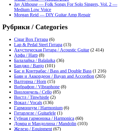
Jay Althouse — Folk Songs For Solo Singers, Vol. 2 —
Medium Low Voice
Morgan Reid — DIY Guitar Amp Repair
Рубрики / Categories
Cigar Box Гитара
(6)
Lap & Pedal Steel Гитара
(13)
Акустическая Гитара / Acoustic Guitar
(2 414)
Арфа / Harp
(8)
Балалайка / Balalaika
(36)
Банджо / Banjo
(101)
Бас и Контрабас / Bass and Double Bass
(1 216)
Баян и Аккордеон / Bayan and Accordion
(265)
Валторна / Horn
(15)
Вибрафон / Vibraphone
(8)
Виолончель / Cello
(85)
Вистл / Tinwhistle
(2)
Вокал / Vocals
(136)
Гармониум / Harmonium
(6)
Гитарлеле / Guitarlele
(1)
Губная гармоника / Harmonica
(60)
Домра и Мандолина / Mandolin
(103)
Железо / Equipment
(67)