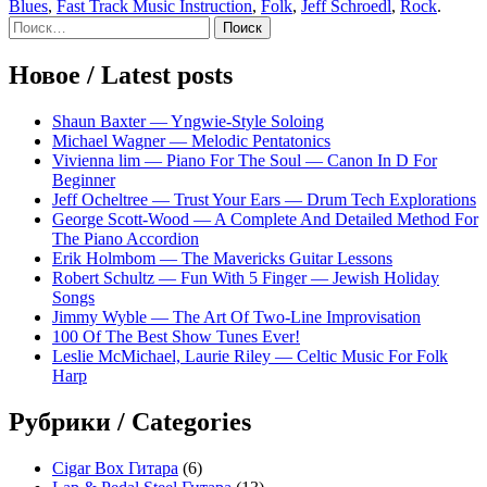
Blues
,
Fast Track Music Instruction
,
Folk
,
Jeff Schroedl
,
Rock
.
Sidebar
Найти:
Новое / Latest posts
Shaun Baxter — Yngwie-Style Soloing
Michael Wagner — Melodic Pentatonics
Vivienna lim — Piano For The Soul — Canon In D For
Beginner
Jeff Ocheltree — Trust Your Ears — Drum Tech Explorations
George Scott-Wood — A Complete And Detailed Method For
The Piano Accordion
Erik Holmbom — The Mavericks Guitar Lessons
Robert Schultz — Fun With 5 Finger — Jewish Holiday
Songs
Jimmy Wyble — The Art Of Two-Line Improvisation
100 Of The Best Show Tunes Ever!
Leslie McMichael, Laurie Riley — Celtic Music For Folk
Harp
Рубрики / Categories
Cigar Box Гитара
(6)