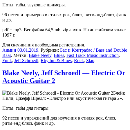
Ноты, табы, звуковые примеры.
96 песен и примеров в стилях рок, блюз, ритм-энд-блюз, фанк
и др.
pdf + mp3. Вес файла 64,5 mb, zip архив. На английском языке.
1997 г.
Для скачивания необходима регистрация.
Админ
03.01.2019
.
Рубрики:
Бас и Контрабас / Bass and Double
Bass
. Метки:
Blake Neely
,
Blues
,
Fast Track Music Instruction
,
Funk
,
Jeff Schroedl
,
Rhythm & Blues
,
Rock
,
Slap
.
Blake Neely, Jeff Schroedl — Electric Or
Acoustic Guitar 2
Блейк
Нили, Джефф Шредл: «Электро или акустическая гитара 2».
Ноты, табы для гитары.
92 песен и упражнений для изучения в стилях рок, блюз,
ритм-энд-блюз, фанк и др.