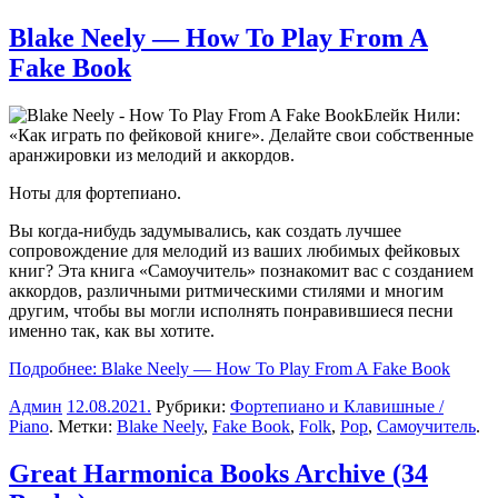
Blake Neely — How To Play From A
Fake Book
Блейк Нили:
«Как играть по фейковой книге». Делайте свои собственные
аранжировки из мелодий и аккордов.
Ноты для фортепиано.
Вы когда-нибудь задумывались, как создать лучшее
сопровождение для мелодий из ваших любимых фейковых
книг?
Эта книга «Самоучитель» познакомит вас с созданием
аккордов, различными ритмическими стилями и многим
другим, чтобы вы могли исполнять понравившиеся песни
именно так, как вы хотите.
Подробнее: Blake Neely — How To Play From A Fake Book
Админ
12.08.2021
.
Рубрики:
Фортепиано и Клавишные /
Piano
. Метки:
Blake Neely
,
Fake Book
,
Folk
,
Pop
,
Самоучитель
.
Great Harmonica Books Archive (34