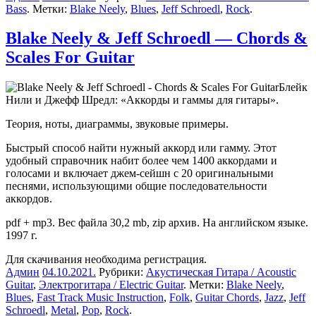
Bass
. Метки:
Blake Neely
,
Blues
,
Jeff Schroedl
,
Rock
.
Blake Neely & Jeff Schroedl — Chords &
Scales For Guitar
Блейк
Нили и Джефф Шредл: «Аккорды и гаммы для гитары».
Теория, ноты, диаграммы, звуковые примеры.
Быстрый способ найти нужный аккорд или гамму.
Этот
удобный справочник набит более чем 1400 аккордами и
голосами и включает джем-сейшн с 20 оригинальными
песнями, использующими общие последовательности
аккордов.
pdf + mp3. Вес файла 30,2 mb, zip архив. На английском языке.
1997 г.
Для скачивания необходима регистрация.
Админ
04.10.2021
.
Рубрики:
Акустическая Гитара / Acoustic
Guitar
,
Электрогитара / Electric Guitar
. Метки:
Blake Neely
,
Blues
,
Fast Track Music Instruction
,
Folk
,
Guitar Chords
,
Jazz
,
Jeff
Schroedl
,
Metal
,
Pop
,
Rock
.