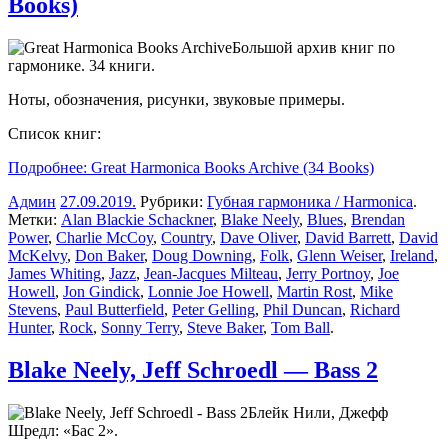
Books)
Большой архив книг по
гармонике. 34 книги.
Ноты, обозначения, рисунки, звуковые примеры.
Список книг:
Подробнее: Great Harmonica Books Archive (34 Books)
Админ
27.09.2019
.
Рубрики:
Губная гармоника / Harmonica
.
Метки:
Alan Blackie Schackner
,
Blake Neely
,
Blues
,
Brendan
Power
,
Charlie McCoy
,
Country
,
Dave Oliver
,
David Barrett
,
David
McKelvy
,
Don Baker
,
Doug Downing
,
Folk
,
Glenn Weiser
,
Ireland
,
James Whiting
,
Jazz
,
Jean-Jacques Milteau
,
Jerry Portnoy
,
Joe
Howell
,
Jon Gindick
,
Lonnie Joe Howell
,
Martin Rost
,
Mike
Stevens
,
Paul Butterfield
,
Peter Gelling
,
Phil Duncan
,
Richard
Hunter
,
Rock
,
Sonny Terry
,
Steve Baker
,
Tom Ball
.
Blake Neely, Jeff Schroedl — Bass 2
Блейк Нили, Джефф
Шредл: «Бас 2».