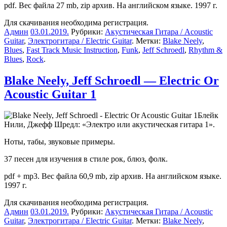
pdf. Вес файла 27 mb, zip архив. На английском языке. 1997 г.
Для скачивания необходима регистрация.
Админ
03.01.2019
.
Рубрики:
Акустическая Гитара / Acoustic
Guitar
,
Электрогитара / Electric Guitar
. Метки:
Blake Neely
,
Blues
,
Fast Track Music Instruction
,
Funk
,
Jeff Schroedl
,
Rhythm &
Blues
,
Rock
.
Blake Neely, Jeff Schroedl — Electric Or
Acoustic Guitar 1
Блейк
Нили, Джефф Шредл: «Электро или акустическая гитара 1».
Ноты, табы, звуковые примеры.
37 песен для изучения в стиле рок, блюз, фолк.
pdf + mp3. Вес файла 60,9 mb, zip архив. На английском языке.
1997 г.
Для скачивания необходима регистрация.
Админ
03.01.2019
.
Рубрики:
Акустическая Гитара / Acoustic
Guitar
,
Электрогитара / Electric Guitar
. Метки:
Blake Neely
,