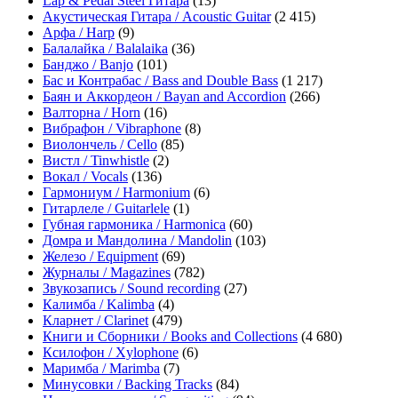
Lap & Pedal Steel Гитара
(13)
Акустическая Гитара / Acoustic Guitar
(2 415)
Арфа / Harp
(9)
Балалайка / Balalaika
(36)
Банджо / Banjo
(101)
Бас и Контрабас / Bass and Double Bass
(1 217)
Баян и Аккордеон / Bayan and Accordion
(266)
Валторна / Horn
(16)
Вибрафон / Vibraphone
(8)
Виолончель / Cello
(85)
Вистл / Tinwhistle
(2)
Вокал / Vocals
(136)
Гармониум / Harmonium
(6)
Гитарлеле / Guitarlele
(1)
Губная гармоника / Harmonica
(60)
Домра и Мандолина / Mandolin
(103)
Железо / Equipment
(69)
Журналы / Magazines
(782)
Звукозапись / Sound recording
(27)
Калимба / Kalimba
(4)
Кларнет / Clarinet
(479)
Книги и Сборники / Books and Collections
(4 680)
Ксилофон / Xylophone
(6)
Маримба / Marimba
(7)
Минусовки / Backing Tracks
(84)