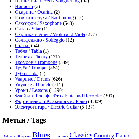
Написание песен / Songwriting
(94)
Новости
(2)
Окарина / Ocarina
(2)
Развитие слуха / Ear training
(12)
Саксофон / Saxophone
(648)
Ситар / Sitar
(1)
Скрипка и Альт / Violin and Viola
(277)
Сольфеджио / Solfeggio
(12)
Статьи
(54)
Табла / Tabla
(1)
Теория / Theory
(171)
Тромбон / Trombone
(349)
Труба / Trumpet
(464)
Туба / Tuba
(5)
Ударные / Drums
(626)
Укулеле / Ukulele
(215)
Уроки / Lessons
(1 290)
Флейта и Блокфлейта / Flute and Recorder
(399)
Фортепиано и Клавишные / Piano
(4 309)
Электрогитара / Electric Guitar
(5 137)
Метки / Tags
Blues
Classics
Country
Dance
Ballads
Bluegrass
Christmas