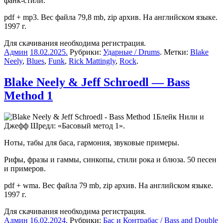
фанк-стили.
pdf + mp3. Вес файла 79,8 mb, zip архив. На английском языке.
1997 г.
Для скачивания необходима регистрация.
Админ
18.02.2025
.
Рубрики:
Ударные / Drums
. Метки:
Blake
Neely
,
Blues
,
Funk
,
Rick Mattingly
,
Rock
.
Blake Neely & Jeff Schroedl — Bass
Method 1
Блейк Нили и
Джефф Шредл: «Басовый метод 1».
Ноты, табы для баса, гармония, звуковые примеры.
Рифы, фразы и гаммы, синкопы, стили рока и блюза. 50 песен
и примеров.
pdf + wma. Вес файла 79 mb, zip архив. На английском языке.
1997 г.
Для скачивания необходима регистрация.
Админ
16.02.2024
.
Рубрики:
Бас и Контрабас / Bass and Double