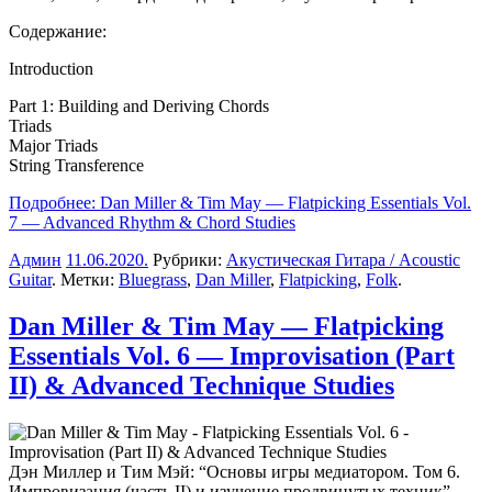
Содержание:
Introduction
Part 1: Building and Deriving Chords
Triads
Major Triads
String Transference
Подробнее: Dan Miller & Tim May — Flatpicking Essentials Vol.
7 — Advanced Rhythm & Chord Studies
Админ
11.06.2020
.
Рубрики:
Акустическая Гитара / Acoustic
Guitar
. Метки:
Bluegrass
,
Dan Miller
,
Flatpicking
,
Folk
.
Dan Miller & Tim May — Flatpicking
Essentials Vol. 6 — Improvisation (Part
II) & Advanced Technique Studies
Дэн Миллер и Тим Мэй
: “Основы игры медиатором. Том 6.
Импровизация (часть II) и изучение продвинутых техник”.