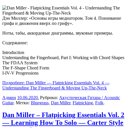
Дэн Миллер
: «Основы игры медиатором. Том 4. Понимание
грифа и движения вверх по грифу».
Ноты, табы, аккордовые диаграммы, звуковые примеры.
Содержание:
Introduction
Understanding the Fingerboard, Part I: Working with Chord Shapes
The FDAA System
The F-Shape Chord Form
I-IV-V Progressions
Подробнее: Dan Miller — Flatpicking Essentials Vol. 4 —
Understanding The Fingerboard & Moving Up-The-Neck
Админ
10.06.2020
.
Рубрики:
Акустическая Гитара / Acoustic
Guitar
. Метки:
Bluegrass
,
Dan Miller
,
Flatpicking
,
Folk
.
Dan Miller – Flatpicking Essentials Vol. 2
— Learning How To Solo — Carter Style