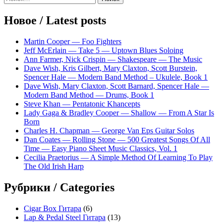
Sidebar
Новое / Latest posts
Martin Cooper — Foo Fighters
Jeff McErlain — Take 5 — Uptown Blues Soloing
Ann Farmer, Nick Crispin — Shakespeare — The Music
Dave Wish, Kris Gilbert, Mary Claxton, Scott Burstein,
Spencer Hale — Modern Band Method – Ukulele, Book 1
Dave Wish, Mary Claxton, Scott Barnard, Spencer Hale —
Modern Band Method — Drums, Book 1
Steve Khan — Pentatonic Khancepts
Lady Gaga & Bradley Cooper — Shallow — From A Star Is
Born
Charles H. Chapman — George Van Eps Guitar Solos
Dan Coates — Rolling Stone — 500 Greatest Songs Of All
Time — Easy Piano Sheet Music Classics, Vol. 1
Cecilia Praetorius — A Simple Method Of Learning To Play
The Old Irish Harp
Рубрики / Categories
Cigar Box Гитара
(6)
Lap & Pedal Steel Гитара
(13)