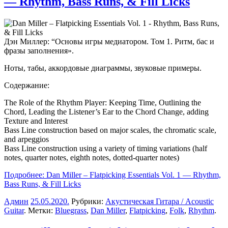
— Rhythm, Bass Runs, & Fill Licks
Дэн Миллер
: “Основы игры медиатором. Том 1. Ритм, бас и
фразы заполнения».
Ноты, табы, аккордовые диаграммы, звуковые примеры.
Содержание:
The Role of the Rhythm Player: Keeping Time, Outlining the
Chord, Leading the Listener’s Ear to the Chord Change, adding
Texture and Interest
Bass Line construction based on major scales, the chromatic scale,
and arpeggios
Bass Line construction using a variety of timing variations (half
notes, quarter notes, eighth notes, dotted-quarter notes)
Подробнее: Dan Miller – Flatpicking Essentials Vol. 1 — Rhythm,
Bass Runs, & Fill Licks
Админ
25.05.2020
.
Рубрики:
Акустическая Гитара / Acoustic
Guitar
. Метки:
Bluegrass
,
Dan Miller
,
Flatpicking
,
Folk
,
Rhythm
.