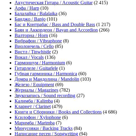
Акустическая Гитара / Acoustic Guitar
(2 415)
Арфа / Harp
(10)
Балалайка / Balalaika
(36)
Банджо / Banjo
(101)
Бас и Контрабас / Bass and Double Bass
(1 217)
Баян и Аккордеон / Bayan and Accordion
(266)
Валторна / Horn
(16)
Вибрафон / Vibraphone
(8)
Виолончель / Cello
(85)
Вистл / Tinwhistle
(2)
Вокал / Vocals
(136)
Гармониум / Harmonium
(6)
Гитарлеле / Guitarlele
(1)
Губная гармоника / Harmonica
(60)
Домра и Мандолина / Mandolin
(103)
Железо / Equipment
(69)
Журналы / Magazines
(782)
Звукозапись / Sound recording
(27)
Калимба / Kalimba
(4)
Кларнет / Clarinet
(479)
Книги и Сборники / Books and Collections
(4 686)
Ксилофон / Xylophone
(6)
Маримба / Marimba
(7)
Минусовки / Backing Tracks
(84)
Написание песен / Songwriting
(94)