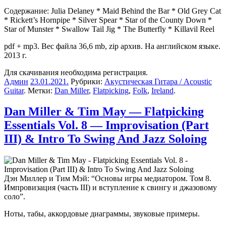
Содержание: Julia Delaney * Maid Behind the Bar * Old Grey Cat
* Rickett’s Hornpipe * Silver Spear * Star of the County Down *
Star of Munster * Swallow Tail Jig * The Butterfly * Killavil Reel
pdf + mp3. Вес файла 36,6 mb, zip архив. На английском языке.
2013 г.
Для скачивания необходима регистрация.
Админ
23.01.2021
.
Рубрики:
Акустическая Гитара / Acoustic
Guitar
. Метки:
Dan Miller
,
Flatpicking
,
Folk
,
Ireland
.
Dan Miller & Tim May — Flatpicking
Essentials Vol. 8 — Improvisation (Part
III) & Intro To Swing And Jazz Soloing
Дэн Миллер и Тим Мэй
: “Основы игры медиатором. Том 8.
Импровизация (часть III) и вступление к свингу и джазовому
соло”.
Ноты, табы, аккордовые диаграммы, звуковые примеры.