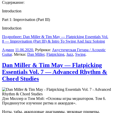
Содержание:
Introduction
Part 1: Improvisation (Part III)
Introduction
Подробнее: Dan Miller & Tim May — Flatpicking Essentials Vol.
8 — Improvisation (Part III) & Intro To Swing And Jazz Soloing
Админ
11.06.2020
.
Рубрики:
Акустическая Гитара / Acoustic
Guitar
. Метки:
Dan Miller
,
Flatpicking
,
Jazz
,
Swing
.
Dan Miller & Tim May — Flatpicking
Essentials Vol. 7 — Advanced Rhythm &
Chord Studies
Дэн Миллер и Тим Мэй
: «Основы игры медиатором. Том 6.
Продвинутое изучение ритма и аккордов».
Ноты, табы, аккордовые диаграммы, звуковые примеры.