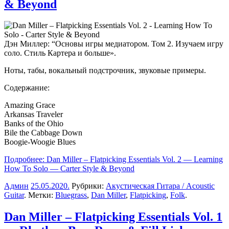
& Beyond
Дэн Миллер
: “Основы игры медиатором. Том 2. Изучаем игру
соло. Стиль Картера и больше».
Ноты, табы, вокальный подстрочник, звуковые примеры.
Содержание:
Amazing Grace
Arkansas Traveler
Banks of the Ohio
Bile the Cabbage Down
Boogie-Woogie Blues
Подробнее: Dan Miller – Flatpicking Essentials Vol. 2 — Learning
How To Solo — Carter Style & Beyond
Админ
25.05.2020
.
Рубрики:
Акустическая Гитара / Acoustic
Guitar
. Метки:
Bluegrass
,
Dan Miller
,
Flatpicking
,
Folk
.
Dan Miller – Flatpicking Essentials Vol. 1