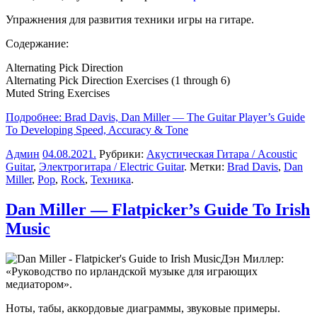
Упражнения для развития техники игры на гитаре.
Содержание:
Alternating Pick Direction
Alternating Pick Direction Exercises (1 through 6)
Muted String Exercises
Подробнее: Brad Davis, Dan Miller — The Guitar Player’s Guide
To Developing Speed, Accuracy & Tone
Админ
04.08.2021
.
Рубрики:
Акустическая Гитара / Acoustic
Guitar
,
Электрогитара / Electric Guitar
. Метки:
Brad Davis
,
Dan
Miller
,
Pop
,
Rock
,
Техника
.
Dan Miller — Flatpicker’s Guide To Irish
Music
Дэн Миллер:
«Руководство по ирландской музыке для играющих
медиатором».
Ноты, табы, аккордовые диаграммы, звуковые примеры.