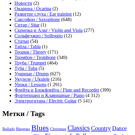
Новости
(2)
Окарина / Ocarina
(2)
Развитие слуха / Ear training
(12)
Саксофон / Saxophone
(648)
Ситар / Sitar
(1)
Скрипка и Альт / Violin and Viola
(277)
Сольфеджио / Solfeggio
(12)
Статьи
(54)
Табла / Tabla
(1)
Теория / Theory
(171)
Тромбон / Trombone
(349)
Труба / Trumpet
(464)
Туба / Tuba
(5)
Ударные / Drums
(627)
Укулеле / Ukulele
(216)
Уроки / Lessons
(1 291)
Флейта и Блокфлейта / Flute and Recorder
(399)
Фортепиано и Клавишные / Piano
(4 312)
Электрогитара / Electric Guitar
(5 141)
Метки / Tags
Blues
Classics
Country
Dance
Ballads
Bluegrass
Christmas