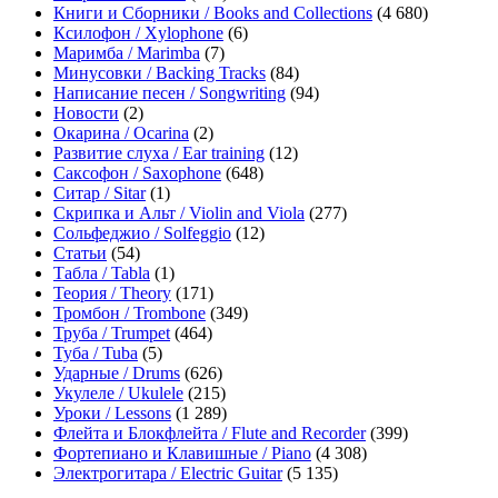
Книги и Сборники / Books and Collections
(4 680)
Ксилофон / Xylophone
(6)
Маримба / Marimba
(7)
Минусовки / Backing Tracks
(84)
Написание песен / Songwriting
(94)
Новости
(2)
Окарина / Ocarina
(2)
Развитие слуха / Ear training
(12)
Саксофон / Saxophone
(648)
Ситар / Sitar
(1)
Скрипка и Альт / Violin and Viola
(277)
Сольфеджио / Solfeggio
(12)
Статьи
(54)
Табла / Tabla
(1)
Теория / Theory
(171)
Тромбон / Trombone
(349)
Труба / Trumpet
(464)
Туба / Tuba
(5)
Ударные / Drums
(626)
Укулеле / Ukulele
(215)
Уроки / Lessons
(1 289)
Флейта и Блокфлейта / Flute and Recorder
(399)
Фортепиано и Клавишные / Piano
(4 308)
Электрогитара / Electric Guitar
(5 135)