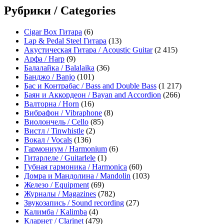
Рубрики / Categories
Cigar Box Гитара
(6)
Lap & Pedal Steel Гитара
(13)
Акустическая Гитара / Acoustic Guitar
(2 415)
Арфа / Harp
(9)
Балалайка / Balalaika
(36)
Банджо / Banjo
(101)
Бас и Контрабас / Bass and Double Bass
(1 217)
Баян и Аккордеон / Bayan and Accordion
(266)
Валторна / Horn
(16)
Вибрафон / Vibraphone
(8)
Виолончель / Cello
(85)
Вистл / Tinwhistle
(2)
Вокал / Vocals
(136)
Гармониум / Harmonium
(6)
Гитарлеле / Guitarlele
(1)
Губная гармоника / Harmonica
(60)
Домра и Мандолина / Mandolin
(103)
Железо / Equipment
(69)
Журналы / Magazines
(782)
Звукозапись / Sound recording
(27)
Калимба / Kalimba
(4)
Кларнет / Clarinet
(479)