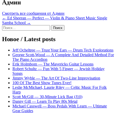
Админ
Смотреть все сообщения от Админ
Навигация
← Ed Sheeran — Perfect — Violin & Piano Sheet Music Single
Samba School →
по
Sidebar
Найти:
записям
Новое / Latest posts
Jeff Ocheltree — Trust Your Ears — Drum Tech Explorations
George Scott-Wood — A Complete And Detailed Method For
The Piano Accordion
Erik Holmbom — The Mavericks Guitar Lessons
Robert Schultz — Fun With 5 Finger — Jewish Holiday
Songs
Jimmy Wyble — The Art Of Two-Line Improvisation
100 Of The Best Show Tunes Ever!
Leslie McMichael, Laurie Riley — Celtic Music For Folk
Harp
Scott McGill — 30-Minute Lick Bag (J10)
Danny Gill — Learn To Play 80s Metal
Michael Casswell — Boss Pedals With Learn — Ultimate
Gear Guides