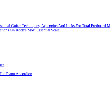
ntial Guitar Techniques, Arpeggios And Licks For Total Fretboard M
tions On Rock’s Most Essential Scale →
ner
The Piano Accordion