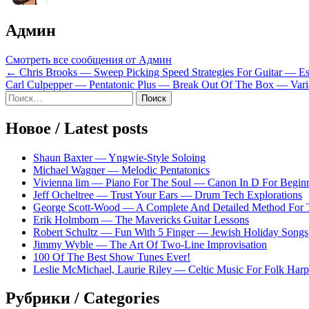
Админ
Смотреть все сообщения от Админ
Навигация
← Chris Brooks — Sweep Picking Speed Strategies For Guitar — Esse
Carl Culpepper — Pentatonic Plus — Break Out Of The Box — Varia
по
Sidebar
Найти:
записям
Новое / Latest posts
Shaun Baxter — Yngwie-Style Soloing
Michael Wagner — Melodic Pentatonics
Vivienna lim — Piano For The Soul — Canon In D For Begin
Jeff Ocheltree — Trust Your Ears — Drum Tech Explorations
George Scott-Wood — A Complete And Detailed Method For 
Erik Holmbom — The Mavericks Guitar Lessons
Robert Schultz — Fun With 5 Finger — Jewish Holiday Songs
Jimmy Wyble — The Art Of Two-Line Improvisation
100 Of The Best Show Tunes Ever!
Leslie McMichael, Laurie Riley — Celtic Music For Folk Harp
Рубрики / Categories