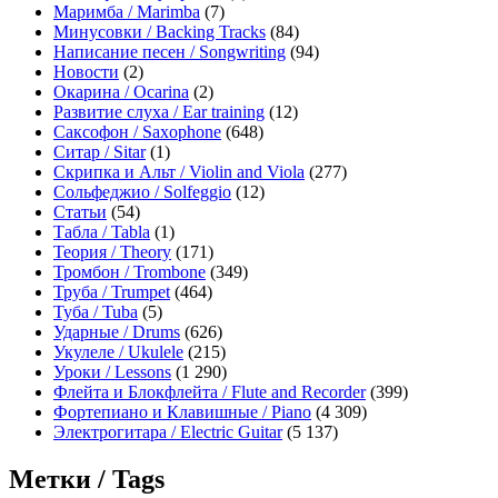
Маримба / Marimba
(7)
Минусовки / Backing Tracks
(84)
Написание песен / Songwriting
(94)
Новости
(2)
Окарина / Ocarina
(2)
Развитие слуха / Ear training
(12)
Саксофон / Saxophone
(648)
Ситар / Sitar
(1)
Скрипка и Альт / Violin and Viola
(277)
Сольфеджио / Solfeggio
(12)
Статьи
(54)
Табла / Tabla
(1)
Теория / Theory
(171)
Тромбон / Trombone
(349)
Труба / Trumpet
(464)
Туба / Tuba
(5)
Ударные / Drums
(626)
Укулеле / Ukulele
(215)
Уроки / Lessons
(1 290)
Флейта и Блокфлейта / Flute and Recorder
(399)
Фортепиано и Клавишные / Piano
(4 309)
Электрогитара / Electric Guitar
(5 137)
Метки / Tags