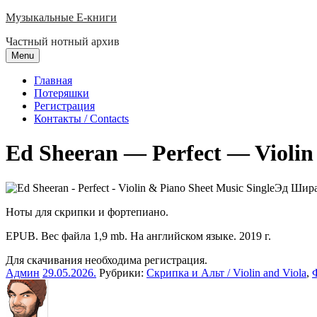
Skip
Музыкальные E-книги
to
Частный нотный архив
content
Menu
Главная
Потеряшки
Регистрация
Контакты / Contacts
Ed Sheeran — Perfect — Violin
Эд Ширан
Ноты для скрипки и фортепиано.
EPUB. Вес файла 1,9 mb. На английском языке. 2019 г.
Для скачивания необходима регистрация.
Админ
29.05.2026
.
Рубрики:
Скрипка и Альт / Violin and Viola
,