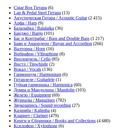
Cigar Box Гитара
(6)
Lap & Pedal Steel Гитара
(13)
Акустическая Гитара / Acoustic Guitar
(2 415)
Арфа / Harp
(9)
Балалайка / Balalaika
(36)
Банджо / Banjo
(101)
Бас и Контрабас / Bass and Double Bass
(1 217)
Баян и Аккордеон / Bayan and Accordion
(266)
Валторна / Horn
(16)
Вибрафон / Vibraphone
(8)
Виолончель / Cello
(85)
Вистл / Tinwhistle
(2)
Вокал / Vocals
(136)
Гармониум / Harmonium
(6)
Гитарлеле / Guitarlele
(1)
Губная гармоника / Harmonica
(60)
Домра и Мандолина / Mandolin
(103)
Железо / Equipment
(69)
Журналы / Magazines
(782)
Звукозапись / Sound recording
(27)
Калимба / Kalimba
(4)
Кларнет / Clarinet
(479)
Книги и Сборники / Books and Collections
(4 680)
Ксилофон / Xylophone
(6)