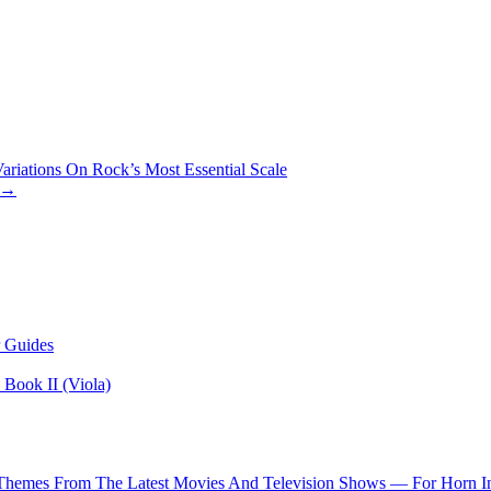
iations On Rock’s Most Essential Scale
n →
 Guides
Book II (Viola)
 Themes From The Latest Movies And Television Shows — For Horn I