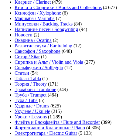
Кларнет / Clarinet
(479)
Книги и Сборники / Books and Collections
(4 677)
Ксилофон / Xylophone
(6)
Маримба / Marimba
(7)
Минусовки / Backing Tracks
(84)
Написание песен / Songwriting
(94)
Новости
(2)
Окарина / Ocarina
(2)
Развитие слуха / Ear training
(12)
Саксофон / Saxophone
(648)
Ситар / Sitar
(1)
Скрипка и Альт / Violin and Viola
(277)
Сольфеджио / Solfeggio
(12)
Статьи
(54)
Табла / Tabla
(1)
Теория / Theory
(171)
Тромбон / Trombone
(349)
Труба / Trumpet
(464)
Туба / Tuba
(5)
Ударные / Drums
(625)
Укулеле / Ukulele
(215)
Уроки / Lessons
(1 289)
Флейта и Блокфлейта / Flute and Recorder
(399)
Фортепиано и Клавишные / Piano
(4 306)
Электрогитара / Electric Guitar
(5 133)