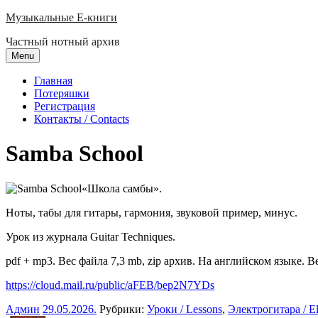
Skip
Музыкальные E-книги
to
Частный нотный архив
content
Menu
Главная
Потеряшки
Регистрация
Контакты / Contacts
Samba School
«Школа самбы».
Ноты, табы для гитары, гармония, звуковой пример, минус.
Урок из журнала Guitar Techniques.
pdf + mp3. Вес файла 7,3 mb, zip архив. На английском языке. Ве
https://cloud.mail.ru/public/aFEB/bep2N7YDs
Админ
29.05.2026
.
Рубрики:
Уроки / Lessons
,
Электрогитара / Ele