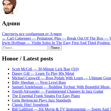
Админ
Смотреть все сообщения от Админ
Навигация
← Carl Culpepper — Pentatonic Plus — Break Out Of The Box — Var
Irwin Hoffman — Violin Solos In The Easy First And Third Positio
по
Sidebar
Найти:
записям
Новое / Latest posts
Scott McGill — 30-Minute Lick Bag (J10)
Danny Gill — Learn To Play 80s Metal
Michael Casswell — Boss Pedals With Learn — Ultimate Gear
Billy Sheehan — Next Level Bass
Samuel Applebaum — Building Technic With Beautiful Music, 
Joseph Alexander — Fundamental Changes In Jazz Guitar
The Essential Frank Sinatra For Easy Piano
Gene Bertoncini Plays Jazz Standards
Classic Hits! Songbook
Bill Galliford — Hit Movie & TV Instrumental — Songs And