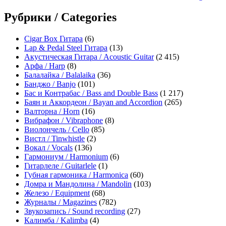
Рубрики / Categories
Cigar Box Гитара
(6)
Lap & Pedal Steel Гитара
(13)
Акустическая Гитара / Acoustic Guitar
(2 415)
Арфа / Harp
(8)
Балалайка / Balalaika
(36)
Банджо / Banjo
(101)
Бас и Контрабас / Bass and Double Bass
(1 217)
Баян и Аккордеон / Bayan and Accordion
(265)
Валторна / Horn
(16)
Вибрафон / Vibraphone
(8)
Виолончель / Cello
(85)
Вистл / Tinwhistle
(2)
Вокал / Vocals
(136)
Гармониум / Harmonium
(6)
Гитарлеле / Guitarlele
(1)
Губная гармоника / Harmonica
(60)
Домра и Мандолина / Mandolin
(103)
Железо / Equipment
(68)
Журналы / Magazines
(782)
Звукозапись / Sound recording
(27)
Калимба / Kalimba
(4)