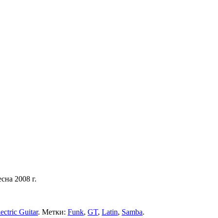
сна 2008 г.
ctric Guitar
. Метки:
Funk
,
GT
,
Latin
,
Samba
.