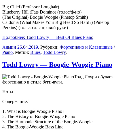
Big Chief
(Professor Longhair)
Blueberry Hill
(Fats Domino)
(голос/ф-но)
(The Original) Boogie Woogie
(Pinetop Smith)
Caldonia (What Makes Your Big Head So Hard?)
(Pinetop
Perkins)
(только для правой руки)
Подробнее: Todd Lowry — Best Of Blues Piano
Админ
26.04.2019
.
Рубрики:
Фортепиано и Клавишные /
Piano
. Метки:
Blues
,
Todd Lowry
.
Todd Lowry — Boogie-Woogie Piano
Тодд Лоури обучает
фортепиано в стиле буги-вуги.
Ноты.
Содержание:
1. What is Boogie-Woogie Piano?
2. The History of Boogie-Woogie Piano
3. The Harmonic Structure of the Boogie-Woogie
4. The Boogie-Woogie Bass Line