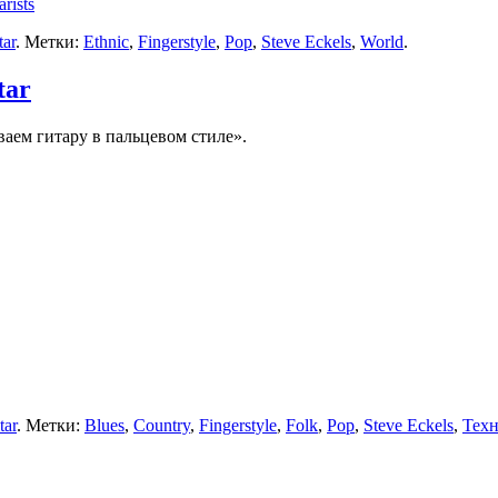
rists
tar
. Метки:
Ethnic
,
Fingerstyle
,
Pop
,
Steve Eckels
,
World
.
tar
аем гитару в пальцевом стиле».
tar
. Метки:
Blues
,
Country
,
Fingerstyle
,
Folk
,
Pop
,
Steve Eckels
,
Тех