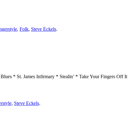
ngerstyle
,
Folk
,
Steve Eckels
.
ues * St. James Infirmary * Stealin’ * Take Your Fingers Off It
rstyle
,
Steve Eckels
.