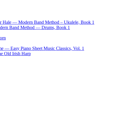
ncer Hale — Modern Band Method – Ukulele, Book 1
Modern Band Method — Drums, Book 1
orn
e — Easy Piano Sheet Music Classics, Vol. 1
e Old Irish Harp