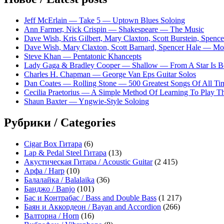
Jeff McErlain — Take 5 — Uptown Blues Soloing
Ann Farmer, Nick Crispin — Shakespeare — The Music
Dave Wish, Kris Gilbert, Mary Claxton, Scott Burstein, Spe
Dave Wish, Mary Claxton, Scott Barnard, Spencer Hale — 
Steve Khan — Pentatonic Khancepts
Lady Gaga & Bradley Cooper — Shallow — From A Star Is B
Charles H. Chapman — George Van Eps Guitar Solos
Dan Coates — Rolling Stone — 500 Greatest Songs Of All Tim
Cecilia Praetorius — A Simple Method Of Learning To Play Th
Shaun Baxter — Yngwie-Style Soloing
Рубрики / Categories
Cigar Box Гитара
(6)
Lap & Pedal Steel Гитара
(13)
Акустическая Гитара / Acoustic Guitar
(2 415)
Арфа / Harp
(10)
Балалайка / Balalaika
(36)
Банджо / Banjo
(101)
Бас и Контрабас / Bass and Double Bass
(1 217)
Баян и Аккордеон / Bayan and Accordion
(266)
Валторна / Horn
(16)