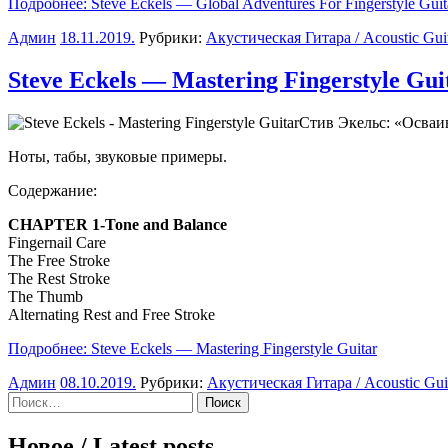
Подробнее: Steve Eckels — Global Adventures For Fingerstyle Guita
Админ
18.11.2019
.
Рубрики:
Акустическая Гитара / Acoustic Gui
Steve Eckels — Mastering Fingerstyle Gui
Стив Экельс: «Осваив
Ноты, табы, звуковые примеры.
Содержание:
CHAPTER 1-Tone and Balance
Fingernail Care
The Free Stroke
The Rest Stroke
The Thumb
Alternating Rest and Free Stroke
Подробнее: Steve Eckels — Mastering Fingerstyle Guitar
Админ
08.10.2019
.
Рубрики:
Акустическая Гитара / Acoustic Gui
Sidebar
Найти:
Новое / Latest posts