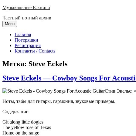
Skip
Музыкальные E-книги
to
Частный нотный архив
content
Menu
Главная
Потеряшки
Регистрация
Контакты / Contacts
Метка:
Steve Eckels
Steve Eckels — Cowboy Songs For Acousti
Стив Экельс: 
Ноты, табы для гитары, гармония, звуковые примеры.
Содержание:
Git along little dogies
The yellow rose of Texas
Home on the range