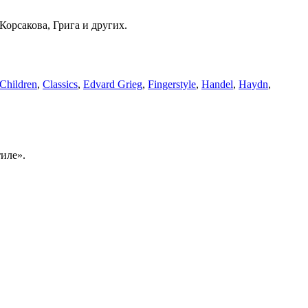
Корсакова, Грига и других.
Children
,
Classics
,
Edvard Grieg
,
Fingerstyle
,
Handel
,
Haydn
,
иле».