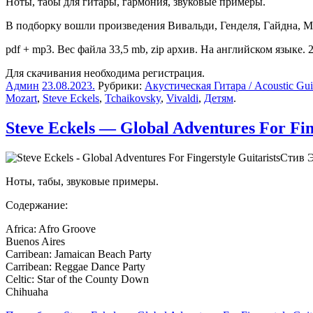
Ноты, табы для гитары, гармония, звуковые примеры.
В подборку вошли произведения Вивальди, Генделя, Гайдна, Моц
pdf + mp3. Вес файла 33,5 mb, zip архив. На английском языке. 2
Для скачивания необходима регистрация.
Админ
23.08.2023
.
Рубрики:
Акустическая Гитара / Acoustic Gui
Mozart
,
Steve Eckels
,
Tchaikovsky
,
Vivaldi
,
Детям
.
Steve Eckels — Global Adventures For Fing
Стив Э
Ноты, табы, звуковые примеры.
Содержание:
Africa: Afro Groove
Buenos Aires
Carribean: Jamaican Beach Party
Carribean: Reggae Dance Party
Celtic: Star of the County Down
Chihuaha