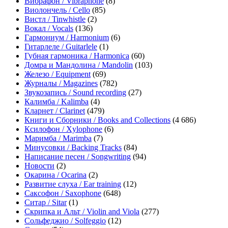
Вибрафон / Vibraphone
(8)
Виолончель / Cello
(85)
Вистл / Tinwhistle
(2)
Вокал / Vocals
(136)
Гармониум / Harmonium
(6)
Гитарлеле / Guitarlele
(1)
Губная гармоника / Harmonica
(60)
Домра и Мандолина / Mandolin
(103)
Железо / Equipment
(69)
Журналы / Magazines
(782)
Звукозапись / Sound recording
(27)
Калимба / Kalimba
(4)
Кларнет / Clarinet
(479)
Книги и Сборники / Books and Collections
(4 686)
Ксилофон / Xylophone
(6)
Маримба / Marimba
(7)
Минусовки / Backing Tracks
(84)
Написание песен / Songwriting
(94)
Новости
(2)
Окарина / Ocarina
(2)
Развитие слуха / Ear training
(12)
Саксофон / Saxophone
(648)
Ситар / Sitar
(1)
Скрипка и Альт / Violin and Viola
(277)
Сольфеджио / Solfeggio
(12)