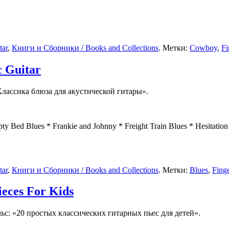
tar
,
Книги и Сборники / Books and Collections
. Метки:
Cowboy
,
Fi
c Guitar
Классика блюза для акустической гитары».
Bed Blues * Frankie and Johnny * Freight Train Blues * Hesitation Bl
tar
,
Книги и Сборники / Books and Collections
. Метки:
Blues
,
Finge
ieces For Kids
ьс: «20 простых классических гитарных пьес для детей».