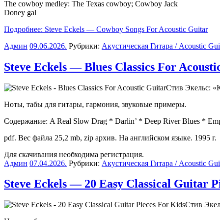
The cowboy medley: The Texas cowboy; Cowboy Jack
Doney gal
Подробнее: Steve Eckels — Cowboy Songs For Acoustic Guitar
Админ
09.06.2026
.
Рубрики:
Акустическая Гитара / Acoustic Gui
Steve Eckels — Blues Classics For Acousti
Стив Экельс: «
Ноты, табы для гитары, гармония, звуковые примеры.
Содержание: A Real Slow Drag * Darlin’ * Deep River Blues * Empty 
pdf. Вес файла 25,2 mb, zip архив. На английском языке. 1995 г.
Для скачивания необходима регистрация.
Админ
07.04.2026
.
Рубрики:
Акустическая Гитара / Acoustic Gui
Steve Eckels — 20 Easy Classical Guitar P
Стив Экел