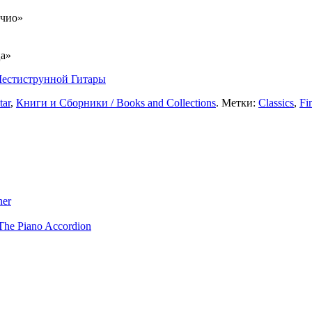
ччио»
а»
естиструнной Гитары
tar
,
Книги и Сборники / Books and Collections
. Метки:
Classics
,
Fi
ner
The Piano Accordion