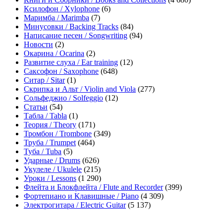
Ксилофон / Xylophone
(6)
Маримба / Marimba
(7)
Минусовки / Backing Tracks
(84)
Написание песен / Songwriting
(94)
Новости
(2)
Окарина / Ocarina
(2)
Развитие слуха / Ear training
(12)
Саксофон / Saxophone
(648)
Ситар / Sitar
(1)
Скрипка и Альт / Violin and Viola
(277)
Сольфеджио / Solfeggio
(12)
Статьи
(54)
Табла / Tabla
(1)
Теория / Theory
(171)
Тромбон / Trombone
(349)
Труба / Trumpet
(464)
Туба / Tuba
(5)
Ударные / Drums
(626)
Укулеле / Ukulele
(215)
Уроки / Lessons
(1 290)
Флейта и Блокфлейта / Flute and Recorder
(399)
Фортепиано и Клавишные / Piano
(4 309)
Электрогитара / Electric Guitar
(5 137)