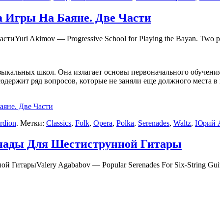
Игры На Баяне. Две Части
Yuri Akimov — Progressive School for Playing the Bayan. Two pa
узыкальных школ. Она излагает основы первоначального обучени
одержит ряд вопросов, которые не заняли еще должного места в
яне. Две Части
rdion
. Метки:
Classics
,
Folk
,
Opera
,
Polka
,
Serenades
,
Waltz
,
Юрий 
нады Для Шестиструнной Гитары
Valery Agababov — Popular Serenades For Six-String Guit