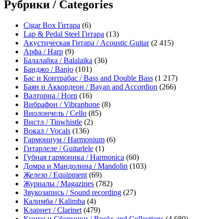
Рубрики / Categories
Cigar Box Гитара
(6)
Lap & Pedal Steel Гитара
(13)
Акустическая Гитара / Acoustic Guitar
(2 415)
Арфа / Harp
(9)
Балалайка / Balalaika
(36)
Банджо / Banjo
(101)
Бас и Контрабас / Bass and Double Bass
(1 217)
Баян и Аккордеон / Bayan and Accordion
(266)
Валторна / Horn
(16)
Вибрафон / Vibraphone
(8)
Виолончель / Cello
(85)
Вистл / Tinwhistle
(2)
Вокал / Vocals
(136)
Гармониум / Harmonium
(6)
Гитарлеле / Guitarlele
(1)
Губная гармоника / Harmonica
(60)
Домра и Мандолина / Mandolin
(103)
Железо / Equipment
(69)
Журналы / Magazines
(782)
Звукозапись / Sound recording
(27)
Калимба / Kalimba
(4)
Кларнет / Clarinet
(479)
Книги и Сборники / Books and Collections
(4 680)