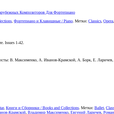
Зарубежных Композиторов Для Фортепиано
ections
,
Фортепиано и Клавишные / Piano
. Метки:
Classics
,
Opera
re. Issues 1-42.
сты: В. Максименко, А. Иванов-Крамской, А. Борк, Е. Ларичев, 
tar
,
Книги и Сборники / Books and Collections
. Метки:
Ballet
,
Class
анов-Крамской
,
Владимир Максименко
,
Евгений Ларичев
,
Рома