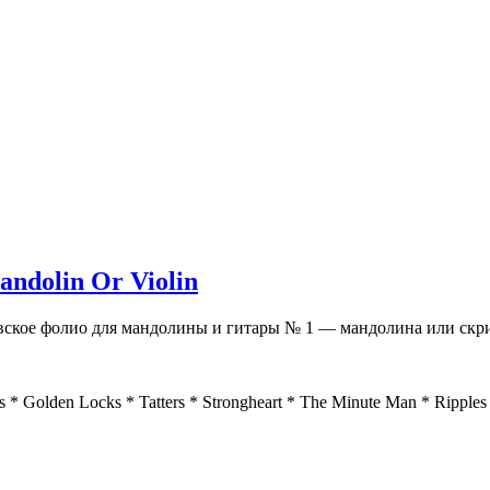
andolin Or Violin
ское фолио для мандолины и гитары № 1 — мандолина или скр
s * Golden Locks * Tatters * Strongheart * The Minute Man * Ripples 