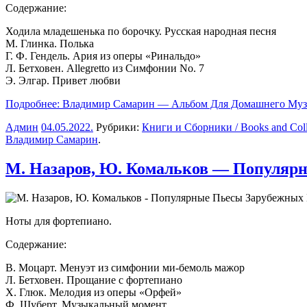
Содержание:
Ходила младешенька по борочку. Русская народная песня
М. Глинка. Полька
Г. Ф. Гендель. Ария из оперы «Ринальдо»
Л. Бетховен. Allegretto из Симфонии No. 7
Э. Элгар. Привет любви
Подробнее: Владимир Самарин — Альбом Для Домашнего Муз
Админ
04.05.2022
.
Рубрики:
Книги и Сборники / Books and Coll
Владимир Самарин
.
М. Назаров, Ю. Комальков — Популяр
Ноты для фортепиано.
Содержание:
В. Моцарт. Менуэт из симфонии ми-бемоль мажор
Л. Бетховен. Прощание с фортепиано
X. Глюк. Мелодия из оперы «Орфей»
Ф. Шуберт. Музыкальный момент