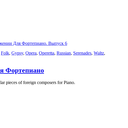
жении Для Фортепиано. Выпуск 6
,
Folk
,
Gypsy
,
Opera
,
Operetta
,
Russian
,
Serenades
,
Waltz
,
ля Фортепиано
 pieces of foreign composers for Piano.