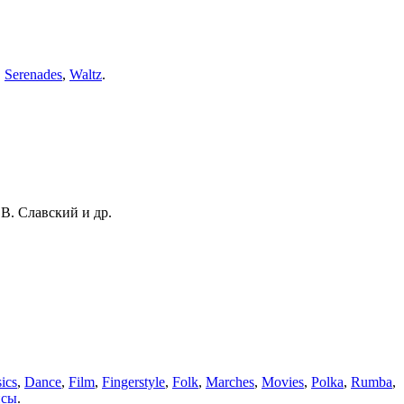
,
Serenades
,
Waltz
.
В. Славский и др.
ics
,
Dance
,
Film
,
Fingerstyle
,
Folk
,
Marches
,
Movies
,
Polka
,
Rumba
,
нсы
.