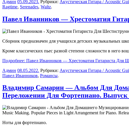
Админ
05.09.2023
.
Рубрики:
Акустическая Гитара / Acoustic Gui
Ragtime
,
Serenades
,
Waltz
.
Павел Иванников — Хрестоматия Гита
Сборник предназначен для учащихся детских музыкальных школ
Кроме классических пьес разной степени сложности в него во
Подробнее: Павел Иванников — Хрестоматия Гитариста Для 
Админ
08.05.2022
.
Рубрики:
Акустическая Гитара / Acoustic Gui
Павел Иванников
,
Романсы
.
Владимир Самарин — Альбом Для Дома
Переложении Для Фортепиано. Выпуск
Music Making. Popular Pieces in Light Arrangement for Piano. Relea
Ноты для фортепиано.