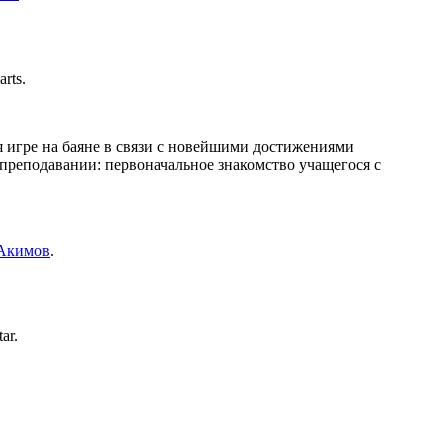
rts.
я игре на баяне в связи с новейшими достижениями
 преподавании: первоначальное знакомство учащегося с
Акимов
.
ar.