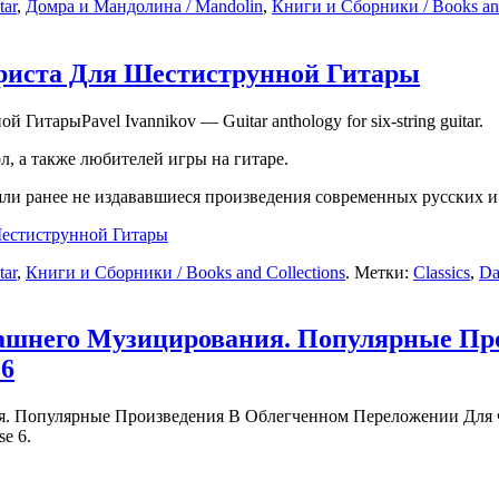
tar
,
Домра и Мандолина / Mandolin
,
Книги и Сборники / Books and
риста Для Шестиструнной Гитары
Pavel Ivannikov — Guitar anthology for six-string guitar.
, а также любителей игры на гитаре.
шли ранее не издававшиеся произведения современных русских и
Шестиструнной Гитары
tar
,
Книги и Сборники / Books and Collections
. Метки:
Classics
,
Da
шнего Музицирования. Популярные Про
 6
se 6.