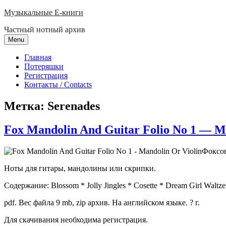
Skip
Музыкальные E-книги
to
Частный нотный архив
content
Menu
Главная
Потеряшки
Регистрация
Контакты / Contacts
Метка:
Serenades
Fox Mandolin And Guitar Folio No 1 — M
Фоксов
Ноты для гитары, мандолины или скрипки.
Содержание: Blossom * Jolly Jingles * Cosette * Dream Girl Waltze
pdf. Вес файла 9 mb, zip архив. На английском языке. ? г.
Для скачивания необходима регистрация.