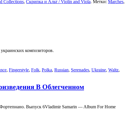
 Collections
,
Скрипка и Альт / Violin and Viola
. Метки:
Marches
,
 украинских композиторов.
nce
,
Fingerstyle
,
Folk
,
Polka
,
Russian
,
Serenades
,
Ukraine
,
Waltz
,
изведения В Облегченном
Vladimir Samarin — Album For Home