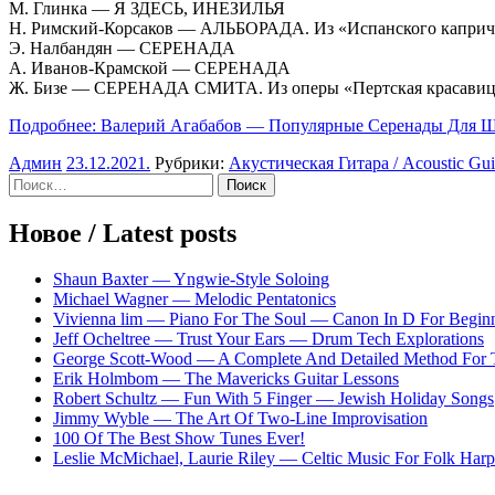
М. Глинка — Я ЗДЕСЬ, ИНЕЗИЛЬЯ
Н. Римский-Корсаков — АЛЬБОРАДА. Из «Испанского капри
Э. Налбандян — СЕРЕНАДА
А. Иванов-Крамской — СЕРЕНАДА
Ж. Бизе — СЕРЕНАДА СМИТА. Из оперы «Пертская красавиц
Подробнее: Валерий Агабабов — Популярные Cеренады Для Ш
Админ
23.12.2021
.
Рубрики:
Акустическая Гитара / Acoustic Gui
Sidebar
Найти:
Новое / Latest posts
Shaun Baxter — Yngwie-Style Soloing
Michael Wagner — Melodic Pentatonics
Vivienna lim — Piano For The Soul — Canon In D For Begin
Jeff Ocheltree — Trust Your Ears — Drum Tech Explorations
George Scott-Wood — A Complete And Detailed Method For 
Erik Holmbom — The Mavericks Guitar Lessons
Robert Schultz — Fun With 5 Finger — Jewish Holiday Songs
Jimmy Wyble — The Art Of Two-Line Improvisation
100 Of The Best Show Tunes Ever!
Leslie McMichael, Laurie Riley — Celtic Music For Folk Harp