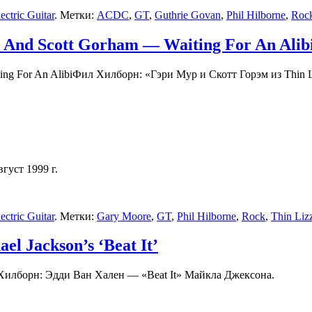
ctric Guitar
. Метки:
ACDC
,
GT
,
Guthrie Govan
,
Phil Hilborne
,
Roc
e And Scott Gorham — Waiting For An Alib
Фил Хилборн: «Гэри Мур и Скотт Горэм из Thin Liz
густ 1999 г.
ctric Guitar
. Метки:
Gary Moore
,
GT
,
Phil Hilborne
,
Rock
,
Thin Liz
l Jackson’s ‘Beat It’
илборн: Эдди Ван Хален — «Beat It» Майкла Джексона.