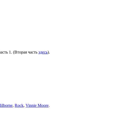
сть 1. (Вторая часть
здесь
).
Hilborne
,
Rock
,
Vinnie Moore
.