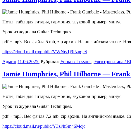
Ноты, табы для гитары, гармония, звуковой пример, минус.
Урок из журнала Guitar Techniques.
pdf + mp3. Вес файла 5 mb, zip архив. На английском языке. Ноя
https://cloud.mail.ru/public/VWNe/1j9PzngcS
Админ
11.06.2025
.
Рубрики:
Уроки / Lessons
,
Электрогитара / Ele
Jamie Humphries, Phil Hilborne — Frank 
Ноты, табы для гитары, гармония, звуковой пример, минус.
Урок из журнала Guitar Techniques.
pdf + mp3. Вес файла 7,2 mb, zip архив. На английском языке. С
https://cloud.mail.ru/public/Y3zi/hSm46Mcjc