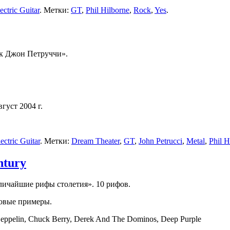
ctric Guitar
. Метки:
GT
,
Phil Hilborne
,
Rock
,
Yes
.
к Джон Петруччи».
густ 2004 г.
ctric Guitar
. Метки:
Dream Theater
,
GT
,
John Petrucci
,
Metal
,
Phil H
ntury
ичайшие рифы столетия». 10 рифов.
ковые примеры.
d Zeppelin, Chuck Berry, Derek And The Dominos, Deep Purple