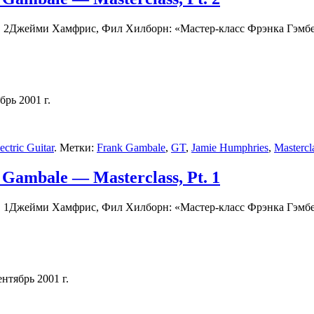
Джейми Хамфрис, Фил Хилборн: «Мастер-класс Фрэнка Гэмбейл
брь 2001 г.
ctric Guitar
. Метки:
Frank Gambale
,
GT
,
Jamie Humphries
,
Mastercl
Gambale — Masterclass, Pt. 1
Джейми Хамфрис, Фил Хилборн: «Мастер-класс Фрэнка Гэмбейл
ентябрь 2001 г.