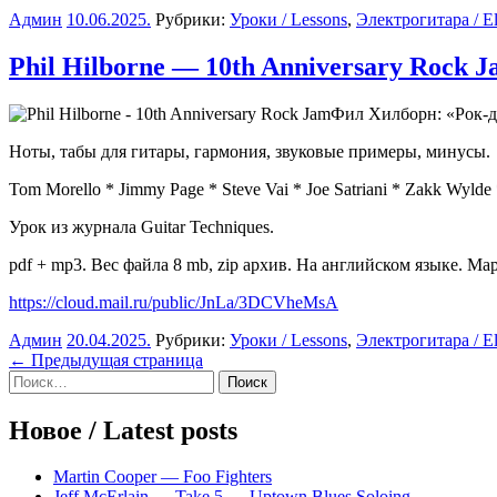
Админ
10.06.2025
.
Рубрики:
Уроки / Lessons
,
Электрогитара / Ele
Phil Hilborne — 10th Anniversary Rock 
Фил Хилборн: «Рок-д
Ноты, табы для гитары, гармония, звуковые примеры, минусы.
Tom Morello * Jimmy Page * Steve Vai * Joe Satriani * Zakk Wylde
Урок из журнала Guitar Techniques.
pdf + mp3. Вес файла 8 mb, zip архив. На английском языке. Мар
https://cloud.mail.ru/public/JnLa/3DCVheMsA
Админ
20.04.2025
.
Рубрики:
Уроки / Lessons
,
Электрогитара / Ele
Навигация
← Предыдущая страница
Sidebar
Найти:
по
записям
Новое / Latest posts
Martin Cooper — Foo Fighters
Jeff McErlain — Take 5 — Uptown Blues Soloing