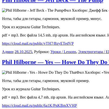
Phil Hilborne — Jeff Beck — The Pump
Фил Хилборн: Джефф Бек 
Ноты, табы для гитары, гармония, звуковой пример, минус.
Урок из журнала Guitar Techniques.
pdf + mp3. Вес файла 14,5 mb, zip архив. На английском языке. 
https://cloud.mail.ru/public/vTH7/BzyETedVP
Админ
28.10.2025
.
Рубрики:
Уроки / Lessons
,
Электрогитара / Ele
Phil Hilborne — Yes — Howe Do They Do
Фил Хилборн: «Yes
Ноты, табы для гитары, гармония, звуковой пример.
Урок из журнала Guitar Techniques.
pdf + mp3. Вес файла 4,7 mb, zip архив. На английском языке. А
https://cloud.mail.ru/public/6a1K/PnKBmXVHP