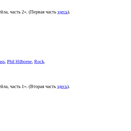
а, часть 2». (Первая часть
здесь
).
ass
,
Phil Hilborne
,
Rock
.
а, часть 1». (Вторая часть
здесь
).