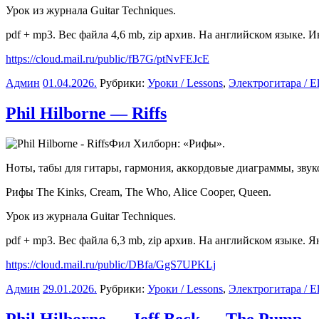
Урок из журнала Guitar Techniques.
pdf + mp3. Вес файла 4,6 mb, zip архив. На английском языке. И
https://cloud.mail.ru/public/fB7G/ptNvFEJcE
Админ
01.04.2026
.
Рубрики:
Уроки / Lessons
,
Электрогитара / Ele
Phil Hilborne — Riffs
Фил Хилборн: «Рифы».
Ноты, табы для гитары, гармония, аккордовые диаграммы, зву
Рифы The Kinks, Cream, The Who, Alice Cooper, Queen.
Урок из журнала Guitar Techniques.
pdf + mp3. Вес файла 6,3 mb, zip архив. На английском языке. Я
https://cloud.mail.ru/public/DBfa/GgS7UPKLj
Админ
29.01.2026
.
Рубрики:
Уроки / Lessons
,
Электрогитара / Ele