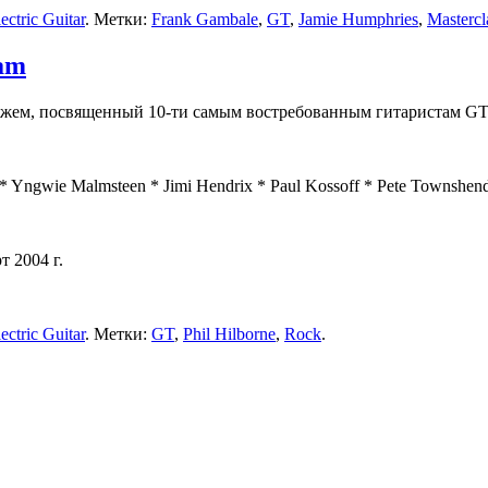
ctric Guitar
. Метки:
Frank Gambale
,
GT
,
Jamie Humphries
,
Mastercl
Jam
жем, посвященный 10-ти самым востребованным гитаристам GT
 * Yngwie Malmsteen * Jimi Hendrix * Paul Kossoff * Pete Townshend
т 2004 г.
ctric Guitar
. Метки:
GT
,
Phil Hilborne
,
Rock
.