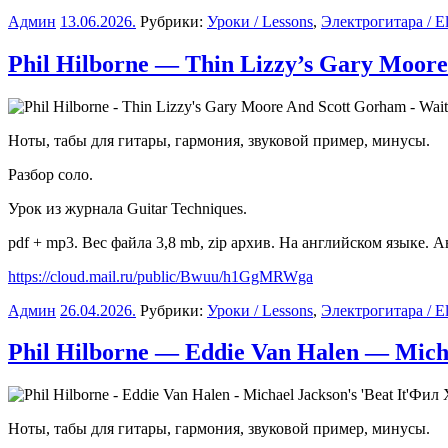
Админ
13.06.2026
.
Рубрики:
Уроки / Lessons
,
Электрогитара / Ele
Phil Hilborne — Thin Lizzy’s Gary Moor
Ноты, табы для гитары, гармония, звуковой пример, минусы.
Разбор соло.
Урок из журнала Guitar Techniques.
pdf + mp3. Вес файла 3,8 mb, zip архив. На английском языке. Ав
https://cloud.mail.ru/public/Bwuu/h1GgMRWga
Админ
26.04.2026
.
Рубрики:
Уроки / Lessons
,
Электрогитара / Ele
Phil Hilborne — Eddie Van Halen — Michae
Фил Х
Ноты, табы для гитары, гармония, звуковой пример, минусы.