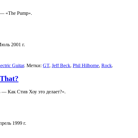
— «The Pump».
Июль 2001 г.
ctric Guitar
. Метки:
GT
,
Jeff Beck
,
Phil Hilborne
,
Rock
.
 That?
 — Как Стив Хоу это делает?».
прель 1999 г.