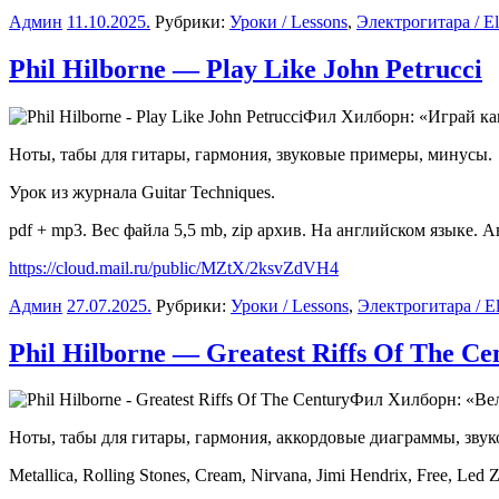
Админ
11.10.2025
.
Рубрики:
Уроки / Lessons
,
Электрогитара / Ele
Phil Hilborne — Play Like John Petrucci
Фил Хилборн: «Играй ка
Ноты, табы для гитары, гармония, звуковые примеры, минусы.
Урок из журнала Guitar Techniques.
pdf + mp3. Вес файла 5,5 mb, zip архив. На английском языке. Ав
https://cloud.mail.ru/public/MZtX/2ksvZdVH4
Админ
27.07.2025
.
Рубрики:
Уроки / Lessons
,
Электрогитара / Ele
Phil Hilborne — Greatest Riffs Of The Ce
Фил Хилборн: «Вел
Ноты, табы для гитары, гармония, аккордовые диаграммы, зву
Metallica, Rolling Stones, Cream, Nirvana, Jimi Hendrix, Free, Le