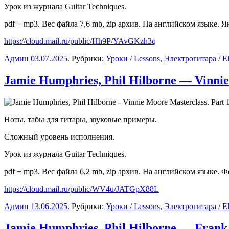
Урок из журнала Guitar Techniques.
pdf + mp3. Вес файла 7,6 mb, zip архив. На английском языке. Я
https://cloud.mail.ru/public/Hh9P/YAvGKzh3q
Админ
03.07.2025
.
Рубрики:
Уроки / Lessons
,
Электрогитара / Ele
Jamie Humphries, Phil Hilborne — Vinnie
Ноты, табы для гитары, звуковые примеры.
Сложный уровень исполнения.
Урок из журнала Guitar Techniques.
pdf + mp3. Вес файла 6,2 mb, zip архив. На английском языке. Ф
https://cloud.mail.ru/public/WV4u/JATGpX88L
Админ
13.06.2025
.
Рубрики:
Уроки / Lessons
,
Электрогитара / Ele
Jamie Humphries, Phil Hilborne — Frank 