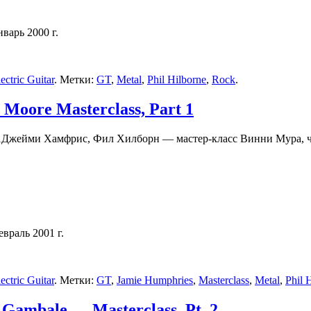
нварь 2000 г.
ctric Guitar
. Метки:
GT
,
Metal
,
Phil Hilborne
,
Rock
.
 Moore Masterclass, Part 1
Джейми Хамфрис, Фил Хилборн — мастер-класс Винни Мура, ча
евраль 2001 г.
ctric Guitar
. Метки:
GT
,
Jamie Humphries
,
Masterclass
,
Metal
,
Phil 
Gambale — Masterclass, Pt. 2