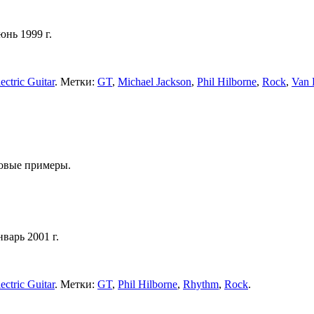
юнь 1999 г.
ctric Guitar
. Метки:
GT
,
Michael Jackson
,
Phil Hilborne
,
Rock
,
Van 
ковые примеры.
нварь 2001 г.
ctric Guitar
. Метки:
GT
,
Phil Hilborne
,
Rhythm
,
Rock
.