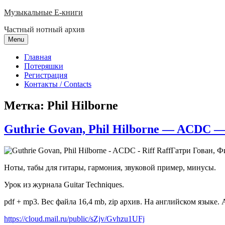
Skip
Музыкальные E-книги
to
Частный нотный архив
content
Menu
Главная
Потеряшки
Регистрация
Контакты / Contacts
Метка:
Phil Hilborne
Guthrie Govan, Phil Hilborne — ACDC — 
Гатри Гован, Ф
Ноты, табы для гитары, гармония, звуковой пример, минусы.
Урок из журнала Guitar Techniques.
pdf + mp3. Вес файла 16,4 mb, zip архив. На английском языке. 
https://cloud.mail.ru/public/sZjv/Gvhzu1UFj