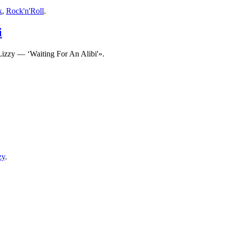
k
,
Rock'n'Roll
.
i
zy — ‘Waiting For An Alibi'».
zy
.