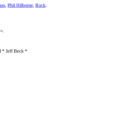
ass
,
Phil Hilborne
,
Rock
.
».
 * Jeff Beck *