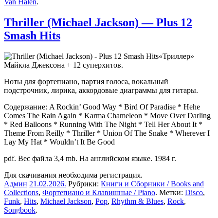
Van Halen
.
Thriller (Michael Jackson) — Plus 12
Smash Hits
«Триллер»
Майкла Джексона + 12 суперхитов.
Ноты для фортепиано, партия голоса, вокальный
подстрочник, лирика, аккордовые диаграммы для гитары.
Содержание: A Rockin’ Good Way * Bird Of Paradise * Hehe
Comes The Rain Again * Karma Chameleon * Move Over Darling
* Red Balloons * Running With The Night * Tell Her About It *
Theme From Reilly * Thriller * Union Of The Snake * Wherever I
Lay My Hat * Wouldn’t It Be Good
pdf. Вес файла 3,4 mb. На английском языке. 1984 г.
Для скачивания необходима регистрация.
Админ
21.02.2026
.
Рубрики:
Книги и Сборники / Books and
Collections
,
Фортепиано и Клавишные / Piano
. Метки:
Disco
,
Funk
,
Hits
,
Michael Jackson
,
Pop
,
Rhythm & Blues
,
Rock
,
Songbook
.