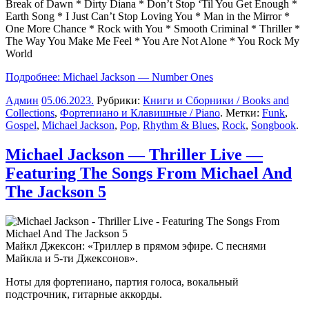
Break of Dawn * Dirty Diana * Don’t Stop ‘Til You Get Enough *
Earth Song * I Just Can’t Stop Loving You * Man in the Mirror *
One More Chance * Rock with You * Smooth Criminal * Thriller *
The Way You Make Me Feel * You Are Not Alone * You Rock My
World
Подробнее: Michael Jackson — Number Ones
Админ
05.06.2023
.
Рубрики:
Книги и Сборники / Books and
Collections
,
Фортепиано и Клавишные / Piano
. Метки:
Funk
,
Gospel
,
Michael Jackson
,
Pop
,
Rhythm & Blues
,
Rock
,
Songbook
.
Michael Jackson — Thriller Live —
Featuring The Songs From Michael And
The Jackson 5
Майкл Джексон: «Триллер в прямом эфире. С песнями
Майкла и 5-ти Джексонов».
Ноты для фортепиано, партия голоса, вокальный
подстрочник, гитарные аккорды.