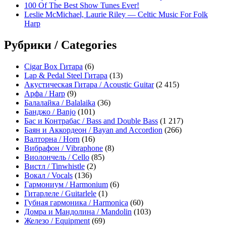
100 Of The Best Show Tunes Ever!
Leslie McMichael, Laurie Riley — Celtic Music For Folk
Harp
Рубрики / Categories
Cigar Box Гитара
(6)
Lap & Pedal Steel Гитара
(13)
Акустическая Гитара / Acoustic Guitar
(2 415)
Арфа / Harp
(9)
Балалайка / Balalaika
(36)
Банджо / Banjo
(101)
Бас и Контрабас / Bass and Double Bass
(1 217)
Баян и Аккордеон / Bayan and Accordion
(266)
Валторна / Horn
(16)
Вибрафон / Vibraphone
(8)
Виолончель / Cello
(85)
Вистл / Tinwhistle
(2)
Вокал / Vocals
(136)
Гармониум / Harmonium
(6)
Гитарлеле / Guitarlele
(1)
Губная гармоника / Harmonica
(60)
Домра и Мандолина / Mandolin
(103)
Железо / Equipment
(69)