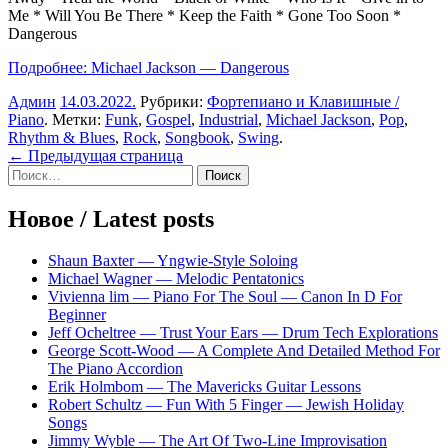
Me * Will You Be There * Keep the Faith * Gone Too Soon *
Dangerous
Подробнее: Michael Jackson — Dangerous
Админ
14.03.2022
.
Рубрики:
Фортепиано и Клавишные /
Piano
. Метки:
Funk
,
Gospel
,
Industrial
,
Michael Jackson
,
Pop
,
Rhythm & Blues
,
Rock
,
Songbook
,
Swing
.
Навигация
← Предыдущая страница
Sidebar
Найти:
по
записям
Новое / Latest posts
Shaun Baxter — Yngwie-Style Soloing
Michael Wagner — Melodic Pentatonics
Vivienna lim — Piano For The Soul — Canon In D For
Beginner
Jeff Ocheltree — Trust Your Ears — Drum Tech Explorations
George Scott-Wood — A Complete And Detailed Method For
The Piano Accordion
Erik Holmbom — The Mavericks Guitar Lessons
Robert Schultz — Fun With 5 Finger — Jewish Holiday
Songs
Jimmy Wyble — The Art Of Two-Line Improvisation