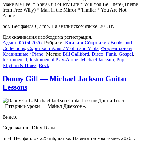
Make Me Feel * She’s Out of My Life * Will You Be There (Theme
from Free Willy) * Man in the Mirror * Thriller * You Are Not
Alone
pdf. Вес файла 6,7 mb. На английском языке. 2013 г.
Для скачивания необходима регистрация.
Админ
05.04.2026
.
Рубрики:
Книги и Сборники / Books and
Collections
,
Скрипка и Альт / Violin and Viola
,
Фортепиано и
Клавишные / Piano
. Метки:
Bill Galliford
,
Disco
,
Funk
,
Gospel
,
Instrumental
,
Instrumental Play-Along
,
Michael Jackson
,
Pop
,
Rhythm & Blues
,
Rock
.
Danny Gill — Michael Jackson Guitar
Lessons
Дэнни Гилл:
«Гитарные уроки — Майкл Джексон».
Видео.
Содержание: Dirty Diana
mp4. Вес файлов 225 mb, папка. На английском языке. 2026 г.