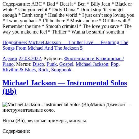
Содержание: ABC * Bad * Beat it * Ben * Billy Jean * Black or
white * Can you feel it * Dirty Diana * Don’t stop ’til you get
enough * Earth song * Heal the world * I just can’t stop loving you
* I want you back * I’ll be there * Music and me * Off the wall *
Remember the time * Smooth criminal * The love you save * The
way you make me feel * Thriller * Wanna be startin’ somethin’
Подробнее: Michael Jackson — Thriller Live — Featuring The
Songs From Michael And The Jackson 5
Админ
22.03.2022
.
Рубрики:
Фортепиано и Клавишные /
Piano
. Метки:
Disco
,
Funk
,
Gospel
,
Michael Jackson
,
Pop
,
Rhythm & Blues
,
Rock
,
Songbook
.
Michael Jackson — Instrumental Solos
(Bb)
Майкл Джексон —
инструментальные соло.
Ноты (Bb), звуковые примеры, минусы.
Содержание: