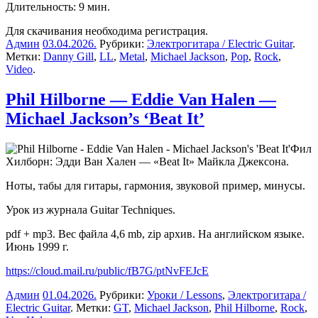
Длительность: 9 мин.
Для скачивания необходима регистрация.
Админ
03.04.2026
.
Рубрики:
Электрогитара / Electric Guitar
.
Метки:
Danny Gill
,
LL
,
Metal
,
Michael Jackson
,
Pop
,
Rock
,
Video
.
Phil Hilborne — Eddie Van Halen —
Michael Jackson’s ‘Beat It’
Фил
Хилборн: Эдди Ван Хален — «Beat It» Майкла Джексона.
Ноты, табы для гитары, гармония, звуковой пример, минусы.
Урок из журнала Guitar Techniques.
pdf + mp3. Вес файла 4,6 mb, zip архив. На английском языке.
Июнь 1999 г.
https://cloud.mail.ru/public/fB7G/ptNvFEJcE
Админ
01.04.2026
.
Рубрики:
Уроки / Lessons
,
Электрогитара /
Electric Guitar
. Метки:
GT
,
Michael Jackson
,
Phil Hilborne
,
Rock
,