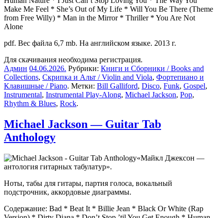
Human Nature * I Just Can’t Stop Loving You * The Way You
Make Me Feel * She’s Out of My Life * Will You Be There (Theme
from Free Willy) * Man in the Mirror * Thriller * You Are Not
Alone
pdf. Вес файла 6,7 mb. На английском языке. 2013 г.
Для скачивания необходима регистрация.
Админ
04.06.2026
.
Рубрики:
Книги и Сборники / Books and
Collections
,
Скрипка и Альт / Violin and Viola
,
Фортепиано и
Клавишные / Piano
. Метки:
Bill Galliford
,
Disco
,
Funk
,
Gospel
,
Instrumental
,
Instrumental Play-Along
,
Michael Jackson
,
Pop
,
Rhythm & Blues
,
Rock
.
Michael Jackson — Guitar Tab
Anthology
«Майкл Джексон —
антология гитарных табулатур».
Ноты, табы для гитары, партия голоса, вокальный
подстрочник, аккордовые диаграммы.
Содержание: Bad * Beat It * Billie Jean * Black Or White (Rap
Version) * Dirty Diana * Don’t Stop ’til You Get Enough * Human