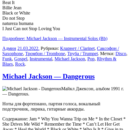
Beat It
Billie Jean
Black or White
Do not Stop
natureza humana
I Just Can not Stop Loving You
Подробнее: Michael Jackson — Instrumental Solos (Bb)
Админ
21.03.2022
.
Рубрики:
Кларнет / Clarinet
,
Саксофон /
Saxophone
,
Тромбон / Trombone
,
Труба / Trumpet
. Метки:
Disco
,
Funk
,
Gospel
,
Instrumental
,
Michael Jackson
,
Pop
,
Rhythm &
Blues
,
Rock
.
Michael Jackson — Dangerous
Майкл Джексон, альбом 1991 г.
— Dangerous.
Ноты для фортепиано, партия голоса, вокальный
подстрочник, лирика, гитарные аккорды.
Содержание: Jam * Why You Wanna Trip on Me * In the Closet *
She Drives Me Wild * Remember the Time * Can’t Let Her Get
Away * Heal the World * Black or White * Who Is It * Give in to