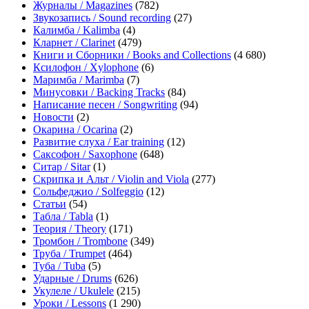
Журналы / Magazines
(782)
Звукозапись / Sound recording
(27)
Калимба / Kalimba
(4)
Кларнет / Clarinet
(479)
Книги и Сборники / Books and Collections
(4 680)
Ксилофон / Xylophone
(6)
Маримба / Marimba
(7)
Минусовки / Backing Tracks
(84)
Написание песен / Songwriting
(94)
Новости
(2)
Окарина / Ocarina
(2)
Развитие слуха / Ear training
(12)
Саксофон / Saxophone
(648)
Ситар / Sitar
(1)
Скрипка и Альт / Violin and Viola
(277)
Сольфеджио / Solfeggio
(12)
Статьи
(54)
Табла / Tabla
(1)
Теория / Theory
(171)
Тромбон / Trombone
(349)
Труба / Trumpet
(464)
Туба / Tuba
(5)
Ударные / Drums
(626)
Укулеле / Ukulele
(215)
Уроки / Lessons
(1 290)