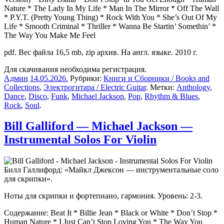
Nature * The Lady In My Life * Man In The Mirror * Off The Wall
* P.Y.T. (Pretty Young Thing) * Rock With You * She’s Out Of My
Life * Smooth Criminal * Thriller * Wanna Be Startin’ Somethin’ *
The Way You Make Me Feel
pdf. Вес файла 16,5 mb, zip архив. На англ. языке. 2010 г.
Для скачивания необходима регистрация.
Админ
14.05.2026
.
Рубрики:
Книги и Сборники / Books and
Collections
,
Электрогитара / Electric Guitar
. Метки:
Anthology
,
Dance
,
Disco
,
Funk
,
Michael Jackson
,
Pop
,
Rhythm & Blues
,
Rock
,
Soul
.
Bill Galliford — Michael Jackson —
Instrumental Solos For Violin
Билл Галлифорд: «Майкл Джексон — инструментальные соло
для скрипки».
Ноты для скрипки и фортепиано, гармония. Уровень: 2-3.
Содержание: Beat It * Billie Jean * Black or White * Don’t Stop *
Human Nature * I Just Can’t Stop Loving You * The Way You