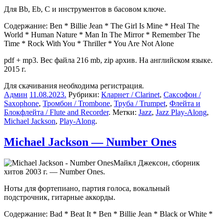
Для Bb, Eb, C и инструментов в басовом ключе.
Содержание: Ben * Billie Jean * The Girl Is Mine * Heal The
World * Human Nature * Man In The Mirror * Remember The
Time * Rock With You * Thriller * You Are Not Alone
pdf + mp3. Вес файла 216 mb, zip архив. На английском языке.
2015 г.
Для скачивания необходима регистрация.
Админ
11.08.2023
.
Рубрики:
Кларнет / Clarinet
,
Саксофон /
Saxophone
,
Тромбон / Trombone
,
Труба / Trumpet
,
Флейта и
Блокфлейта / Flute and Recorder
. Метки:
Jazz
,
Jazz Play-Along
,
Michael Jackson
,
Play-Along
.
Michael Jackson — Number Ones
Майкл Джексон, сборник
хитов 2003 г. — Number Ones.
Ноты для фортепиано, партия голоса, вокальный
подстрочник, гитарные аккорды.
Содержание: Bad * Beat It * Ben * Billie Jean * Black or White *