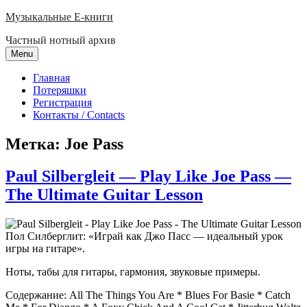
Skip
Музыкальные E-книги
to
Частный нотный архив
content
Menu
Главная
Потеряшки
Регистрация
Контакты / Contacts
Метка:
Joe Pass
Paul Silbergleit — Play Like Joe Pass —
The Ultimate Guitar Lesson
Пол Силберглит: «Играй как Джо Пасс — идеальный урок
игры на гитаре».
Ноты, табы для гитары, гармония, звуковые примеры.
Содержание: All The Things You Are * Blues For Basie * Catch