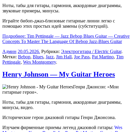
Ноты, табы для гитары, гармония, аккордовые диаграммы,
звуковые примеры, минусы.
Играйте бибоп-джаз-блюзовые гитарные линии легко с
помощью этих простых идей замены (субституций).
Подробнее: Tim Pettingale — Jazz Bebop Blues Guitar — Creative
Concepts To Master The Language Of Bebop Jazz-Blues Guitar
Админ
20.05.2026
.
Рубрики:
Электрогитара / Electric Guitar
.
Метки:
Bebop
,
Blues
,
Jazz
,
Jim Hall
,
Joe Pass
,
Pat Martino
,
Tim
Pettingale
,
Wes Montgomery
.
Henry Johnson — My Guitar Heroes
Генри Джонсон: «Мои
гитарные герои».
Ноты, табы для гитары, гармония, аккордовые диаграммы,
минусы, видео.
Исторические герои джазовой гитары Генри Джонсона.
Изучаем фирменные приемы легенд джазовой гитары:
Wes