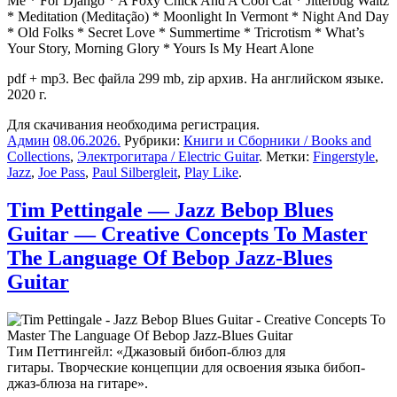
Me * For Django * A Foxy Chick And A Cool Cat * Jitterbug Waltz
* Meditation (Meditação) * Moonlight In Vermont * Night And Day
* Old Folks * Secret Love * Summertime * Tricrotism * What’s
Your Story, Morning Glory * Yours Is My Heart Alone
pdf + mp3. Вес файла 299 mb, zip архив. На английском языке.
2020 г.
Для скачивания необходима регистрация.
Админ
08.06.2026
.
Рубрики:
Книги и Сборники / Books and
Collections
,
Электрогитара / Electric Guitar
. Метки:
Fingerstyle
,
Jazz
,
Joe Pass
,
Paul Silbergleit
,
Play Like
.
Tim Pettingale — Jazz Bebop Blues
Guitar — Creative Concepts To Master
The Language Of Bebop Jazz-Blues
Guitar
Тим Петтингейл: «Джазовый бибоп-блюз для
гитары. Творческие концепции для освоения языка бибоп-
джаз-блюза на гитаре».