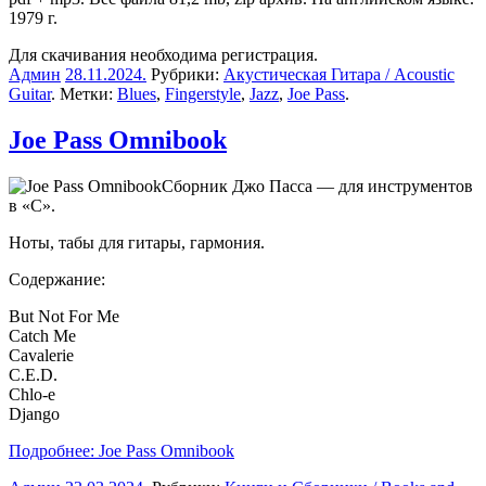
1979 г.
Для скачивания необходима регистрация.
Админ
28.11.2024
.
Рубрики:
Акустическая Гитара / Acoustic
Guitar
. Метки:
Blues
,
Fingerstyle
,
Jazz
,
Joe Pass
.
Joe Pass Omnibook
Сборник Джо Пасса — для инструментов
в «C».
Ноты, табы для гитары, гармония.
Содержание:
But Not For Me
Catch Me
Cavalerie
C.E.D.
Chlo-e
Django
Подробнее: Joe Pass Omnibook