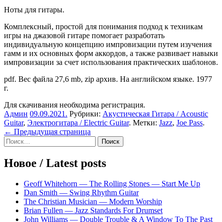
Ноты для гитары.
Комплексный, простой для понимания подход к техникам
игры на джазовой гитаре помогает разработать
индивидуальную концепцию импровизации путем изучения
гамм и их основных форм аккордов, а также развивает навыки
импровизации за счет использования практических шаблонов.
pdf. Вес файла 27,6 mb, zip архив. На английском языке. 1977
г.
Для скачивания необходима регистрация.
Админ
09.09.2021
.
Рубрики:
Акустическая Гитара / Acoustic
Guitar
,
Электрогитара / Electric Guitar
. Метки:
Jazz
,
Joe Pass
.
Навигация
← Предыдущая страница
Sidebar
Найти:
по
записям
Новое / Latest posts
Geoff Whitehorn — The Rolling Stones — Start Me Up
Dan Smith — Swing Rhythm Guitar
The Christian Musician — Modern Worship
Brian Fullen — Jazz Standards For Drumset
John Williams — Double Trouble & A Window To The Past