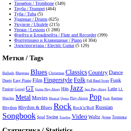
Тромбон / Trombone
(349)
Труба / Trumpet
(464)
Туба / Tuba
(5)
Ударные / Drums
(625)
Укулеле / Ukulele
(215)
Уроки / Lessons
(1 288)
Флейта и Блокфлейта / Flute and Recorder
(399)
Фортепиано и Клавишные / Piano
(4 304)
Электрогитара / Electric Guitar
(5 129)
Метки / Tags
Blues
Classics
Country
Dance
Ballads
Bluegrass
Christmas
Folk
Fingerstyle
Film
Funk
Easy Piano
Duets
Full Band Score
Jazz
GT
Hits
Latin
Fusion
Gospel
LL
Guitar Play-Along
Jazz Play-Along
Pop
Metal
Movies
Marches
Play-Along
Ragtime
Musical
Opera
Punk
Rock
Russian
Rhythm & Blues
Rock'n'Roll
Rhythm
Songbook
Video
Waltz
Swing
Soul
Техника
Truefire
Детям
Статистика / Statistics