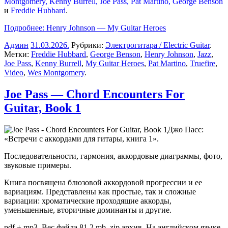
Montgomery, Kenny Burrell, Joe Pass, Pat Martino, George Benson
и
Freddie Hubbard
.
Подробнее: Henry Johnson — My Guitar Heroes
Админ
31.03.2026
.
Рубрики:
Электрогитара / Electric Guitar
.
Метки:
Freddie Hubbard
,
George Benson
,
Henry Johnson
,
Jazz
,
Joe Pass
,
Kenny Burrell
,
My Guitar Heroes
,
Pat Martino
,
Truefire
,
Video
,
Wes Montgomery
.
Joe Pass — Chord Encounters For
Guitar, Book 1
Джо Пасс:
«Встречи с аккордами для гитары, книга 1».
Последовательности, гармония, аккордовые диаграммы, фото,
звуковые примеры.
Книга посвящена блюзовой аккордовой прогрессии и ее
вариациям. Представлены как простые, так и сложные
вариации: хроматические проходящие аккорды,
уменьшенные, вторичные доминанты и другие.
pdf + mp3. Вес файла 81,2 mb, zip архив. На английском языке.