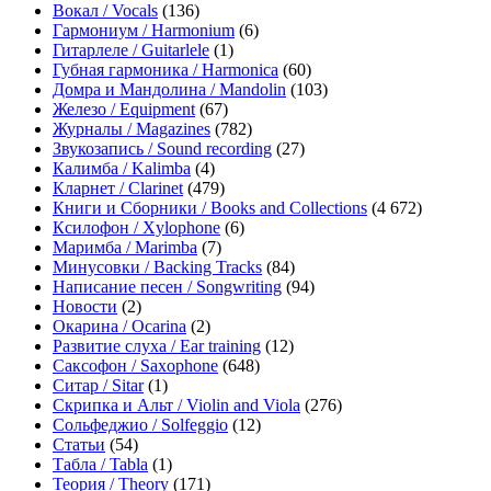
Вокал / Vocals
(136)
Гармониум / Harmonium
(6)
Гитарлеле / Guitarlele
(1)
Губная гармоника / Harmonica
(60)
Домра и Мандолина / Mandolin
(103)
Железо / Equipment
(67)
Журналы / Magazines
(782)
Звукозапись / Sound recording
(27)
Калимба / Kalimba
(4)
Кларнет / Clarinet
(479)
Книги и Сборники / Books and Collections
(4 672)
Ксилофон / Xylophone
(6)
Маримба / Marimba
(7)
Минусовки / Backing Tracks
(84)
Написание песен / Songwriting
(94)
Новости
(2)
Окарина / Ocarina
(2)
Развитие слуха / Ear training
(12)
Саксофон / Saxophone
(648)
Ситар / Sitar
(1)
Скрипка и Альт / Violin and Viola
(276)
Сольфеджио / Solfeggio
(12)
Статьи
(54)
Табла / Tabla
(1)
Теория / Theory
(171)