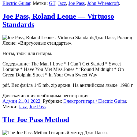
Electric Guitar
. Метки:
GT
,
Jazz
,
Joe Pass
,
John Wheatcroft
.
Joe Pass, Roland Leone — Virtuoso
Standards
Джо Пасс, Роланд
Леоне: «Виртуозные стандарты».
Ноты, табы для гитары.
Содержание: The Man I Love * I Can’t Get Started * Sweet
Lorraine * Have You Met Miss Jones * ‘Round Midnight * On
Green Dolphin Street * In Your Own Sweet Way
pdf. Вес файла 145 mb, zip архив. На английском языке. 1998 г.
Для скачивания необходима регистрация.
Админ
21.01.2022
.
Рубрики:
Электрогитара / Electric Guitar
.
Метки:
Jazz
,
Joe Pass
.
The Joe Pass Method
Гитарный метод Джо Пасса.