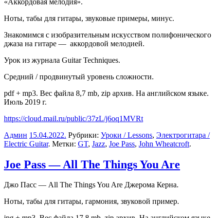
«Аккордовая мелодия».
Ноты, табы для гитары, звуковые примеры, минус.
Знакомимся с изобразительным искусством полифонического
джаза
на
гитаре — аккордовой мелодией.
Урок из журнала Guitar Techniques.
Средний / продвинутый уровень сложности.
pdf + mp3. Вес файла 8,7 mb, zip архив. На английском языке.
Июль 2019 г.
https://cloud.mail.ru/public/37zL/j6oq1MVRt
Админ
15.04.2022
.
Рубрики:
Уроки / Lessons
,
Электрогитара /
Electric Guitar
. Метки:
GT
,
Jazz
,
Joe Pass
,
John Wheatcroft
.
Joe Pass — All The Things You Are
Джо Пасс — All The Things You Are Джерома Керна.
Ноты, табы для гитары, гармония, звуковой пример.
jpg + mp3. Вес файла 17,8 mb, zip архив. На английском языке.