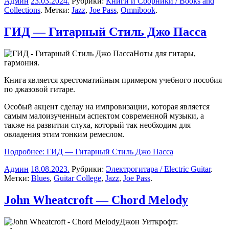
Админ
23.03.2024
.
Рубрики:
Книги и Сборники / Books and
Collections
. Метки:
Jazz
,
Joe Pass
,
Omnibook
.
ГИД — Гитарный Стиль Джо Пасса
Ноты для гитары,
гармония.
Книга является хрестоматийным примером учебного пособия
по джазовой гитаре.
Особый акцент сделаy на импровизации, которая является
самым малоизученным аспектом современной музыки, а
также на развитии слуха, который так необходим для
овладения этим тонким ремеслом.
Подробнее: ГИД — Гитарный Стиль Джо Пасса
Админ
18.08.2023
.
Рубрики:
Электрогитара / Electric Guitar
.
Метки:
Blues
,
Guitar College
,
Jazz
,
Joe Pass
.
John Wheatcroft — Chord Melody
Джон Уиткрофт: