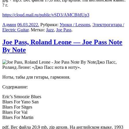
? г.
https://cloud.mail.ru/public/vSD3/AMCBfdUp3
Админ
06.03.2022
.
Рубрики:
Уроки / Lessons
,
Электрогитара /
Electric Guitar
. Метки:
Jazz
,
Joe Pass
.
Joe Pass, Roland Leone — Joe Pass Note
By Note
Джо Пасс,
Роланд Леоне: «Джо Пасс нота в ноту».
Ноты, табы для гитары, гармония.
Содержание:
Eric’s Smoozie Blues
Blues For Yano San
Blues For Sitges
Blues For Val
Blues For Martin
pdf. Вес файла 20,9 mb, zip архив. На английском языке. 1993