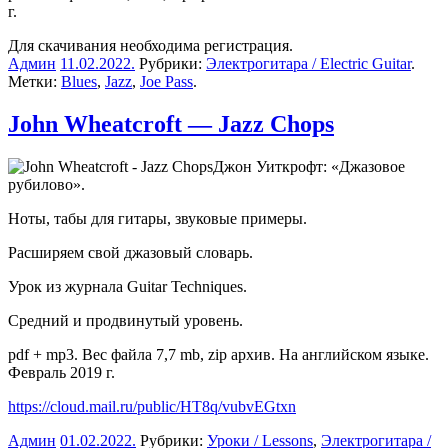
г.
Для скачивания необходима регистрация.
Админ
11.02.2022
.
Рубрики:
Электрогитара / Electric Guitar
.
Метки:
Blues
,
Jazz
,
Joe Pass
.
John Wheatcroft — Jazz Chops
Джон Уиткрофт: «Джазовое
рубилово».
Ноты, табы для гитары, звуковые примеры.
Расширяем свой джазовый словарь.
Урок из журнала Guitar Techniques.
Средний и продвинутый уровень.
pdf + mp3. Вес файла 7,7 mb, zip архив. На английском языке.
Февраль 2019 г.
https://cloud.mail.ru/public/HT8q/vubvEGtxn
Админ
01.02.2022
.
Рубрики:
Уроки / Lessons
,
Электрогитара /