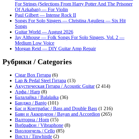
For Strings (Selections From Harry Potter And The Prisoner
Of Azkaban) — For Violin
Paul Gilbert — Intense Rock II
Songs For Solo Singers — Christina Aguilera — Six Hit
Songs
Guitar World — August 2026
Jay Althouse — Folk Songs For Solo Singers, Vol. 2 —
Medium Low Voice
Morgan Reid — DIY Guitar Amp Repair
Рубрики / Categories
Cigar Box Гитара
(6)
Lap & Pedal Steel Гитара
(13)
Акустическая Гитара / Acoustic Guitar
(2 414)
Арфа / Harp
(8)
Балалайка / Balalaika
(36)
Банджо / Banjo
(101)
Бас и Контрабас / Bass and Double Bass
(1 216)
Баян и Аккордеон / Bayan and Accordion
(265)
Валторна / Horn
(15)
Вибрафон / Vibraphone
(8)
Виолончель / Cello
(85)
Вистл / Tinwhistle
(2)