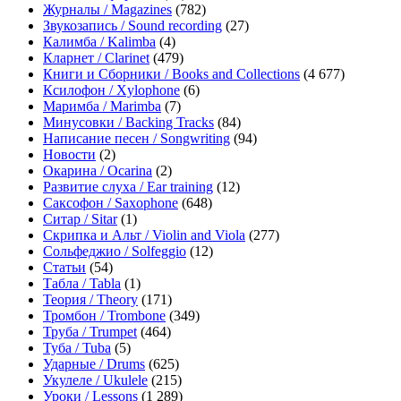
Журналы / Magazines
(782)
Звукозапись / Sound recording
(27)
Калимба / Kalimba
(4)
Кларнет / Clarinet
(479)
Книги и Сборники / Books and Collections
(4 677)
Ксилофон / Xylophone
(6)
Маримба / Marimba
(7)
Минусовки / Backing Tracks
(84)
Написание песен / Songwriting
(94)
Новости
(2)
Окарина / Ocarina
(2)
Развитие слуха / Ear training
(12)
Саксофон / Saxophone
(648)
Ситар / Sitar
(1)
Скрипка и Альт / Violin and Viola
(277)
Сольфеджио / Solfeggio
(12)
Статьи
(54)
Табла / Tabla
(1)
Теория / Theory
(171)
Тромбон / Trombone
(349)
Труба / Trumpet
(464)
Туба / Tuba
(5)
Ударные / Drums
(625)
Укулеле / Ukulele
(215)
Уроки / Lessons
(1 289)