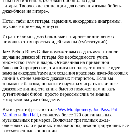
Тим Петтингейл: «Джазовый бибоп-блюз для
гитары. Творческие концепции для освоения языка бибоп-
джаз-блюза на гитаре».
Ноты, табы для гитары, гармония, аккордовые диаграммы,
звуковые примеры, минусы.
Играйте бибоп-джаз-блюзовые гитарные линии легко с
помощью этих простых идей замены (субституций).
Jazz Bebop Blues Guitar поможет вам создать аутентичное
звучание джазовой гитары без необходимости учить
множество гамм и ладов. Основанная на привычной
блюзовой прогрессии, эта книга использует простые идеи
замены аккордов/гамм для создания красивых джаз-блюзовых
линий в стиле великих джазовых гитаристов. Если вы
знакомы с блюзом, но хотите научиться играть отличные
джазовые линии, эта книга быстро поможет вам играть
аутентичный бибоп, просто переосмыслив те знания,
которыми вы уже обладаете.
Вы выучите фразы в стиле
Wes Montgomery
,
Joe Pass
,
Pat
Martino
и
Jim Hall
, используя более 120 оригинальных
музыкальных примеров. Включает три полных джаз-
блюзовых соло в разных тональностях, демонстрирующих все
рассмотренные концепции.