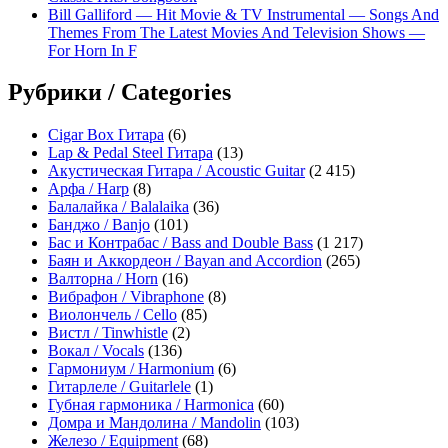
Bill Galliford — Hit Movie & TV Instrumental — Songs And
Themes From The Latest Movies And Television Shows —
For Horn In F
Рубрики / Categories
Cigar Box Гитара
(6)
Lap & Pedal Steel Гитара
(13)
Акустическая Гитара / Acoustic Guitar
(2 415)
Арфа / Harp
(8)
Балалайка / Balalaika
(36)
Банджо / Banjo
(101)
Бас и Контрабас / Bass and Double Bass
(1 217)
Баян и Аккордеон / Bayan and Accordion
(265)
Валторна / Horn
(16)
Вибрафон / Vibraphone
(8)
Виолончель / Cello
(85)
Вистл / Tinwhistle
(2)
Вокал / Vocals
(136)
Гармониум / Harmonium
(6)
Гитарлеле / Guitarlele
(1)
Губная гармоника / Harmonica
(60)
Домра и Мандолина / Mandolin
(103)
Железо / Equipment
(68)