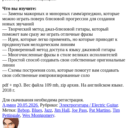
Что вы изучите:
— Замены мажорных и минорных гамм/арпеджио, которые
можно играть поверх блюзовой прогрессии для создания
новых звучаний
— Творческий метод джаз-блюзовой гитары, который
поможет вам сразу же играть отличные фразы
— Идеи, которые легко применять, но которые приводят к
продвинутым мелодическим линиям
— Проверенный метод доступа к языку джазовой гитары
— Многочисленные фразы в стиле великих исполнителей
— Простой способ создавать свои собственные оригинальные
линии
— Схемы построения соло, которые помогут вам создавать
свои собственные импровизированные соло
pdf + mp3. Вес файла 109 mb, zip архив. На английском языке.
2018 г.
Для скачивания необходима регистрация.
Админ
20.05.2026
.
Рубрики:
Электрогитара / Electric Guitar
.
Метки:
Bebop
,
Blues
,
Jazz
,
Jim Hall
,
Joe Pass
,
Pat Martino
,
Tim
Pettingale
,
Wes Montgomery
.