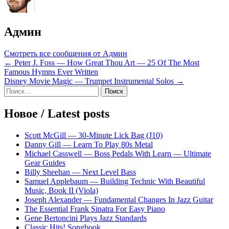
Админ
Смотреть все сообщения от Админ
Навигация
← Peter J. Foss — How Great Thou Art — 25 Of The Most
Famous Hymns Ever Written
по
Disney Movie Magic — Trumpet Instrumental Solos →
записям
Sidebar
Найти:
Новое / Latest posts
Scott McGill — 30-Minute Lick Bag (J10)
Danny Gill — Learn To Play 80s Metal
Michael Casswell — Boss Pedals With Learn — Ultimate
Gear Guides
Billy Sheehan — Next Level Bass
Samuel Applebaum — Building Technic With Beautiful
Music, Book II (Viola)
Joseph Alexander — Fundamental Changes In Jazz Guitar
The Essential Frank Sinatra For Easy Piano
Gene Bertoncini Plays Jazz Standards
Classic Hits! Songbook