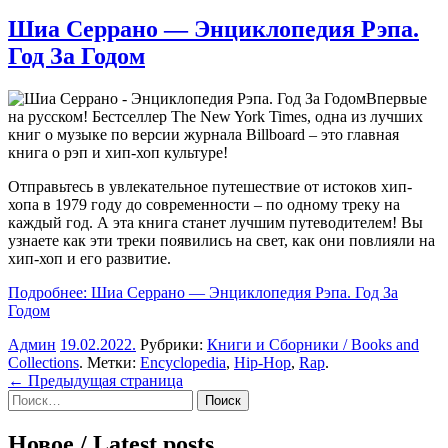
Шиа Серрано — Энциклопедия Рэпа.
Год За Годом
Впервые
на русском! Бестселлер The New York Times, одна из лучших
книг о музыке по версии журнала Billboard – это главная
книга о рэп и хип-хоп культуре!
Отправьтесь в увлекательное путешествие от истоков хип-
хопа в 1979 году до современности – по одному треку на
каждый год. А эта книга станет лучшим путеводителем! Вы
узнаете как эти треки появились на свет, как они повлияли на
хип-хоп и его развитие.
Подробнее: Шиа Серрано — Энциклопедия Рэпа. Год За
Годом
Админ
19.02.2022
.
Рубрики:
Книги и Сборники / Books and
Collections
. Метки:
Encyclopedia
,
Hip-Hop
,
Rap
.
Навигация
← Предыдущая страница
Sidebar
Найти:
по
записям
Новое / Latest posts