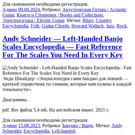
Для скачивания необходима регистрация.
Админ
09.06.2024
.
Рубрики:
Акустическая Гитара / Acoustic
Guitar
,
Книги и Сборники / Books and Collections
,
Электрогитара / Electric Guitar
. Метки:
Blues
,
Country
,
Encyclopedia
,
Folk
,
Guitar Chords
,
Howard Wallach
,
Jazz
,
Rock
.
Andy Schneider — Left-Handed Banjo
Scales Encyclopedia — Fast Reference
For The Scales You Need In Every Key
Энди Шнайдер: «Энциклопедия гамм банджо для левшей —
краткий справочник по гаммам, которые вам нужны в каждой
тональности».
Диаграммы.
pdf. Вес файла 5,4 mb. На английском языке. 2021 г.
Для скачивания необходима регистрация.
Админ
15.08.2023
.
Рубрики:
Банджо / Banjo
. Метки:
Andy
Schneider
,
Encyclopedia
,
Left-handed
.