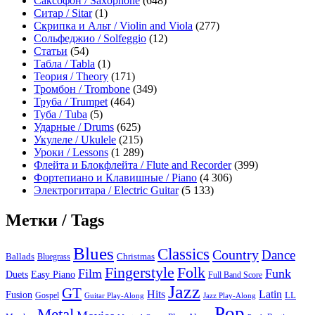
Саксофон / Saxophone
(648)
Ситар / Sitar
(1)
Скрипка и Альт / Violin and Viola
(277)
Сольфеджио / Solfeggio
(12)
Статьи
(54)
Табла / Tabla
(1)
Теория / Theory
(171)
Тромбон / Trombone
(349)
Труба / Trumpet
(464)
Туба / Tuba
(5)
Ударные / Drums
(625)
Укулеле / Ukulele
(215)
Уроки / Lessons
(1 289)
Флейта и Блокфлейта / Flute and Recorder
(399)
Фортепиано и Клавишные / Piano
(4 306)
Электрогитара / Electric Guitar
(5 133)
Метки / Tags
Blues
Classics
Country
Dance
Ballads
Bluegrass
Christmas
Folk
Fingerstyle
Film
Funk
Easy Piano
Duets
Full Band Score
Jazz
GT
Hits
Latin
Fusion
Gospel
LL
Guitar Play-Along
Jazz Play-Along
Pop
Metal