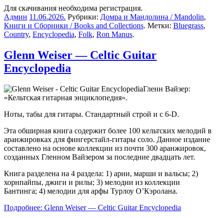
Для скачивания необходима регистрация.
Админ
11.06.2026
.
Рубрики:
Домра и Мандолина / Mandolin
,
Книги и Сборники / Books and Collections
. Метки:
Bluegrass
,
Country
,
Encyclopedia
,
Folk
,
Ron Manus
.
Glenn Weiser — Celtic Guitar
Encyclopedia
Гленн Вайзер:
«Кельтская гитарная энциклопедия».
Ноты, табы для гитары. Стандартный строй и с 6-D.
Эта обширная книга содержит более 100 кельтских мелодий в
аранжировках для фингерстайл-гитары соло. Данное издание
составлено на основе коллекции из почти 300 аранжировок,
созданных Гленном Вайзером за последние двадцать лет.
Книга разделена на 4 раздела: 1) арии, марши и вальсы; 2)
хорнпайпы, джиги и рилы; 3) мелодии из коллекции
Бантинга; 4) мелодии для арфы Турлоу О’Кэролана.
Подробнее: Glenn Weiser — Celtic Guitar Encyclopedia