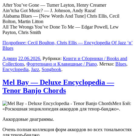
After You’ve Gone — Turner Layton, Henry Creamer
Ain’tcha Got Music? — J. Johnson, Andy Razaf
Alabama Blues — [New Words And Tune] Chris Ellis, Cecil
Bolton, Martin Litton
All The Wrongs You’ve Done To Me — Edgar Powell, Lew
Payton, Chris Smith
Подробнее: Cecil Boulton, Chris Ellis — Encyclopedia Of Jazz ‘n’
Blues
Админ
22.06.2026
.
Рубрики:
Книги и Сборники / Books and
Collections
,
Фортепиано и Клавишные / Piano
. Метки:
Blues
,
Encyclopedia
,
Jazz
,
Songbook
.
Mel Bay — Deluxe Encyclopedia —
Tenor Banjo Chords
Мел Бэй:
«Роскошная энциклопедия аккордов для тенор-банджо».
Аккордовые диаграммы.
Очень полная коллекция форм аккордов во всех тональностях
для тенор-банджо.