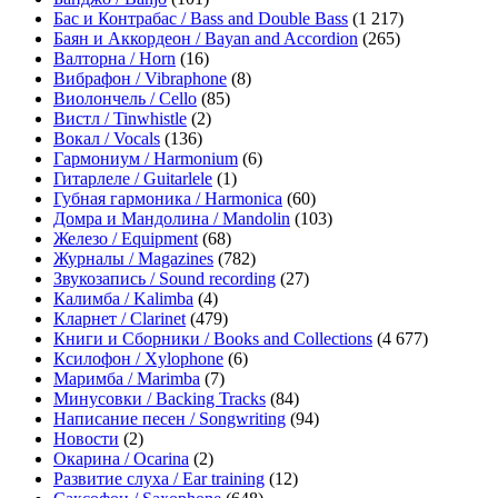
Бас и Контрабас / Bass and Double Bass
(1 217)
Баян и Аккордеон / Bayan and Accordion
(265)
Валторна / Horn
(16)
Вибрафон / Vibraphone
(8)
Виолончель / Cello
(85)
Вистл / Tinwhistle
(2)
Вокал / Vocals
(136)
Гармониум / Harmonium
(6)
Гитарлеле / Guitarlele
(1)
Губная гармоника / Harmonica
(60)
Домра и Мандолина / Mandolin
(103)
Железо / Equipment
(68)
Журналы / Magazines
(782)
Звукозапись / Sound recording
(27)
Калимба / Kalimba
(4)
Кларнет / Clarinet
(479)
Книги и Сборники / Books and Collections
(4 677)
Ксилофон / Xylophone
(6)
Маримба / Marimba
(7)
Минусовки / Backing Tracks
(84)
Написание песен / Songwriting
(94)
Новости
(2)
Окарина / Ocarina
(2)
Развитие слуха / Ear training
(12)