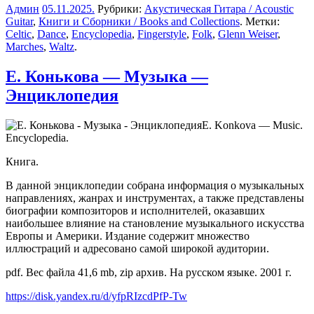
Админ
05.11.2025
.
Рубрики:
Акустическая Гитара / Acoustic
Guitar
,
Книги и Сборники / Books and Collections
. Метки:
Celtic
,
Dance
,
Encyclopedia
,
Fingerstyle
,
Folk
,
Glenn Weiser
,
Marches
,
Waltz
.
Е. Конькова — Музыка —
Энциклопедия
E. Konkova — Music.
Encyclopedia.
Книга.
В данной энциклопедии собрана информация о музыкальных
направлениях, жанрах и инструментах, а также представлены
биографии композиторов и исполнителей, оказавших
наибольшее влияние на становление музыкального искусства
Европы и Америки. Издание содержит множество
иллюстраций и адресовано самой широкой аудитории.
pdf. Вес файла 41,6 mb, zip архив. На русском языке. 2001 г.
https://disk.yandex.ru/d/yfpRIzcdPfP-Tw