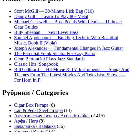
Scott McGill — 30-Minute Lick Bag (J10)
Danny Gill — Learn To Play 80s Metal
Michael Casswell — Boss Pedals With Learn — Ultimate
Gear Guides
Billy Sheehan — Next Level Bass
Samuel Applebaum — Building Technic With Beautiful
Music, Book II (Viola)
Joseph Alexander — Fundamental Changes In Jazz Guitar
The Essential Frank Sinatra For Easy Piano
Gene Bertoncini Plays Jazz Standards
Classic Hits! Songbook
Bill Galliford — Hit Movie & TV Instrumental — Songs And
Themes From The Latest Movies And Television Shows —
For Horn In F
Рубрики / Categories
Cigar Box Гитара
(6)
Lap & Pedal Steel Гитара
(13)
Акустическая Гитара / Acoustic Guitar
(2 415)
Арфа / Harp
(8)
Балалайка / Balalaika
(36)
Банджо / Banjo
(101)