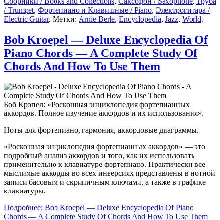
Сборники / Books and Collections
,
Саксофон / Saxophone
,
Труба
/ Trumpet
,
Фортепиано и Клавишные / Piano
,
Электрогитара /
Electric Guitar
. Метки:
Arnie Berle
,
Encyclopedia
,
Jazz
,
World
.
Bob Kroepel — Deluxe Encyclopedia Of
Piano Chords — A Complete Study Of
Chords And How To Use Them
Боб Кропел: «Роскошная энциклопедия фортепианных
аккордов. Полное изучение аккордов и их использования».
Ноты для фортепиано, гармония, аккордовые диаграммы.
«Роскошная энциклопедия фортепианных аккордов» — это
подробный анализ аккордов и того, как их использовать
применительно к клавиатуре фортепиано. Практически все
мыслимые аккорды во всех инверсиях представлены в нотной
записи басовым и скрипичным ключами, а также в графике
клавиатуры.
Подробнее: Bob Kroepel — Deluxe Encyclopedia Of Piano
Chords — A Complete Study Of Chords And How To Use Them