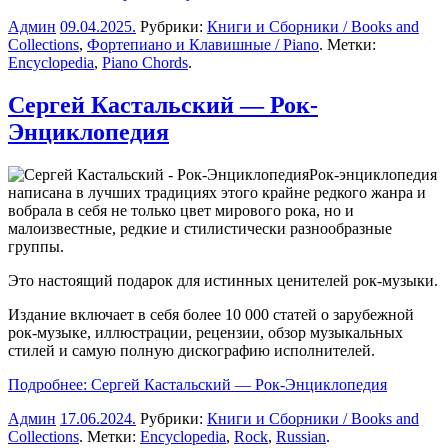
Админ
09.04.2025
.
Рубрики:
Книги и Сборники / Books and
Collections
,
Фортепиано и Клавишные / Piano
. Метки:
Encyclopedia
,
Piano Chords
.
Сергей Кастальский — Рок-
Энциклопедия
Рок-энциклопедия
написана в лучших традициях этого крайне редкого жанра и
вобрала в себя не только цвет мирового рока, но и
малоизвестные, редкие и стилистически разнообразные
группы.
Это настоящий подарок для истинных ценителей рок-музыки.
Издание включает в себя более 10 000 статей о зарубежной
рок-музыке, иллюстрации, рецензии, обзор музыкальных
стилей и самую полную дискографию исполнителей.
Подробнее: Сергей Кастальский — Рок-Энциклопедия
Админ
17.06.2024
.
Рубрики:
Книги и Сборники / Books and
Collections
. Метки:
Encyclopedia
,
Rock
,
Russian
.