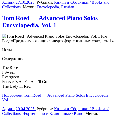
Админ
27.10.2025
.
Рубрики:
Книги и Сборники / Books and
Collections
. Метки:
Encyclopedia
,
Russian
.
Tom Roed — Advanced Piano Solos
Encyclopedia, Vol. 1
Том
Род: «Продвинутая энциклопедия фортепианных соло, том 1».
Ноты.
Содержание:
The Rose
I Swear
Evergreen
Forever’s As Far As I’ll Go
The Lady In Red
Подробнее: Tom Roed — Advanced Piano Solos Encyclopedia,
Vol. 1
Админ
29.04.2025
.
Рубрики:
Книги и Сборники / Books and
Collections
,
Фортепиано и Клавишные / Piano
. Метки: