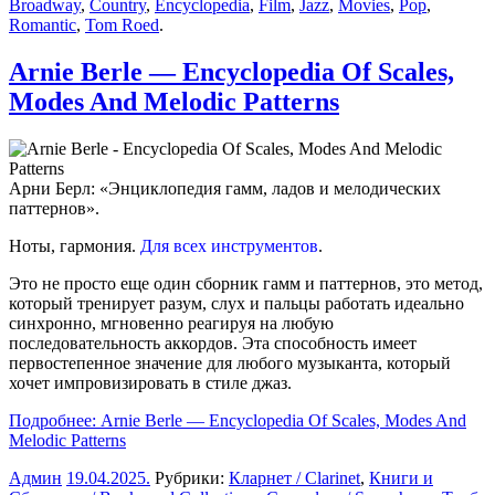
Broadway
,
Country
,
Encyclopedia
,
Film
,
Jazz
,
Movies
,
Pop
,
Romantic
,
Tom Roed
.
Arnie Berle — Encyclopedia Of Scales,
Modes And Melodic Patterns
Арни Берл: «Энциклопедия гамм, ладов и мелодических
паттернов».
Ноты, гармония.
Для всех инструментов
.
Это не просто еще один сборник гамм и паттернов, это метод,
который тренирует разум, слух и пальцы работать идеально
синхронно, мгновенно реагируя на любую
последовательность аккордов. Эта способность имеет
первостепенное значение для любого музыканта, который
хочет импровизировать в стиле джаз.
Подробнее: Arnie Berle — Encyclopedia Of Scales, Modes And
Melodic Patterns
Админ
19.04.2025
.
Рубрики:
Кларнет / Clarinet
,
Книги и