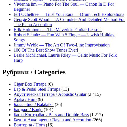
Vivienna lim — Piano For The Soul — Canon In D For
Beginner
Jeff Ocheltree — Trust Your Ears — Drum Tech Explorations
George Scott-Wood — A Complete And Detailed Method For
The Piano Accordion
Erik Holmbom — The Mavericks Guitar Lessons
Robert Schultz — Fun With 5 Finger — Jewish Holiday
Songs
Jimmy Wyble — The Art Of Two-Line Improvisation
100 Of The Best Show Tunes Ever!
Leslie McMichael, Laurie Riley — Celtic Music For Folk
Harp
Рубрики / Categories
Cigar Box Гитара
(6)
Lap & Pedal Steel Гитара
(13)
Акустическая Гитара / Acoustic Guitar
(2 415)
Арфа / Harp
(9)
Балалайка / Balalaika
(36)
Банджо / Banjo
(101)
Бас и Контрабас / Bass and Double Bass
(1 217)
Баян и Аккордеон / Bayan and Accordion
(266)
Валторна / Horn
(16)