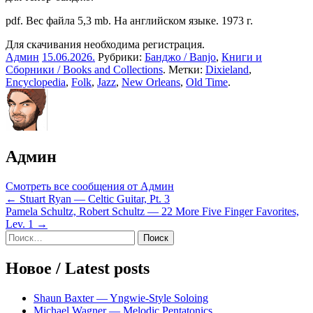
pdf. Вес файла 5,3 mb. На английском языке. 1973 г.
Для скачивания необходима регистрация.
Админ
15.06.2026
.
Рубрики:
Банджо / Banjo
,
Книги и
Сборники / Books and Collections
. Метки:
Dixieland
,
Encyclopedia
,
Folk
,
Jazz
,
New Orleans
,
Old Time
.
Админ
Смотреть все сообщения от Админ
Навигация
← Stuart Ryan — Celtic Guitar, Pt. 3
Pamela Schultz, Robert Schultz — 22 More Five Finger Favorites,
по
Lev. 1 →
записям
Sidebar
Найти:
Новое / Latest posts
Shaun Baxter — Yngwie-Style Soloing
Michael Wagner — Melodic Pentatonics