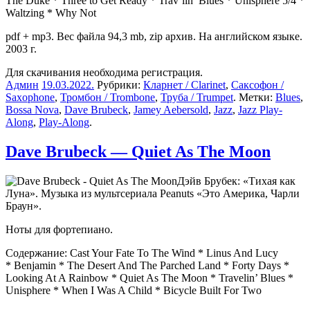
The Duke * Three to Get Ready * Trav’lin’ Blues * Unisphere 5/4 *
Waltzing * Why Not
pdf + mp3. Вес файла 94,3 mb, zip архив. На английском языке.
2003 г.
Для скачивания необходима регистрация.
Админ
19.03.2022
.
Рубрики:
Кларнет / Clarinet
,
Саксофон /
Saxophone
,
Тромбон / Trombone
,
Труба / Trumpet
. Метки:
Blues
,
Bossa Nova
,
Dave Brubeck
,
Jamey Aebersold
,
Jazz
,
Jazz Play-
Along
,
Play-Along
.
Dave Brubeck — Quiet As The Moon
Дэйв Брубек: «Тихая как
Луна». Музыка из мультсериала Peanuts «Это Америка, Чарли
Браун».
Ноты для фортепиано.
Содержание: Cast Your Fate To The Wind * Linus And Lucy
* Benjamin * The Desert And The Parched Land * Forty Days *
Looking At A Rainbow * Quiet As The Moon * Travelin’ Blues *
Unisphere * When I Was A Child * Bicycle Built For Two