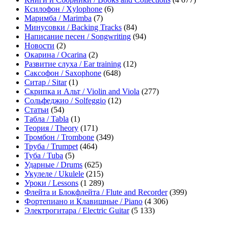
Ксилофон / Xylophone
(6)
Маримба / Marimba
(7)
Минусовки / Backing Tracks
(84)
Написание песен / Songwriting
(94)
Новости
(2)
Окарина / Ocarina
(2)
Развитие слуха / Ear training
(12)
Саксофон / Saxophone
(648)
Ситар / Sitar
(1)
Скрипка и Альт / Violin and Viola
(277)
Сольфеджио / Solfeggio
(12)
Статьи
(54)
Табла / Tabla
(1)
Теория / Theory
(171)
Тромбон / Trombone
(349)
Труба / Trumpet
(464)
Туба / Tuba
(5)
Ударные / Drums
(625)
Укулеле / Ukulele
(215)
Уроки / Lessons
(1 289)
Флейта и Блокфлейта / Flute and Recorder
(399)
Фортепиано и Клавишные / Piano
(4 306)
Электрогитара / Electric Guitar
(5 133)