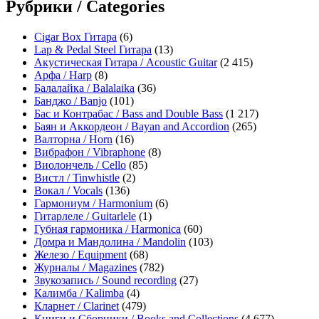
Рубрики / Categories
Cigar Box Гитара
(6)
Lap & Pedal Steel Гитара
(13)
Акустическая Гитара / Acoustic Guitar
(2 415)
Арфа / Harp
(8)
Балалайка / Balalaika
(36)
Банджо / Banjo
(101)
Бас и Контрабас / Bass and Double Bass
(1 217)
Баян и Аккордеон / Bayan and Accordion
(265)
Валторна / Horn
(16)
Вибрафон / Vibraphone
(8)
Виолончель / Cello
(85)
Вистл / Tinwhistle
(2)
Вокал / Vocals
(136)
Гармониум / Harmonium
(6)
Гитарлеле / Guitarlele
(1)
Губная гармоника / Harmonica
(60)
Домра и Мандолина / Mandolin
(103)
Железо / Equipment
(68)
Журналы / Magazines
(782)
Звукозапись / Sound recording
(27)
Калимба / Kalimba
(4)
Кларнет / Clarinet
(479)
Книги и Сборники / Books and Collections
(4 677)