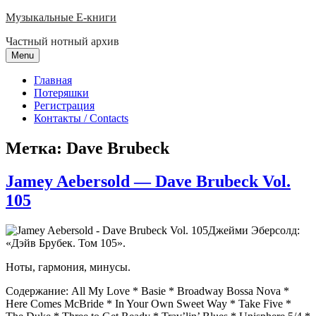
Skip
Музыкальные E-книги
to
Частный нотный архив
content
Menu
Главная
Потеряшки
Регистрация
Контакты / Contacts
Метка:
Dave Brubeck
Jamey Aebersold — Dave Brubeck Vol.
105
Джейми Эберсолд:
«Дэйв Брубек. Том 105».
Ноты, гармония, минусы.
Содержание: All My Love * Basie * Broadway Bossa Nova *
Here Comes McBride * In Your Own Sweet Way * Take Five *