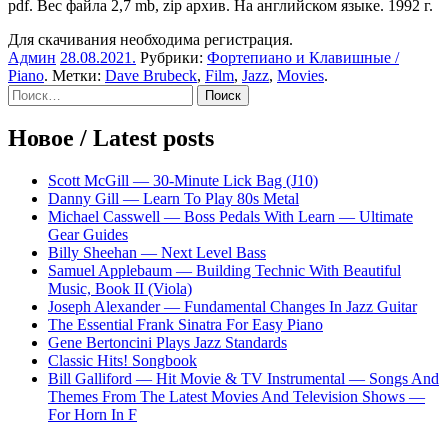
pdf. Вес файла 2,7 mb, zip архив. На английском языке. 1992 г.
Для скачивания необходима регистрация.
Админ
28.08.2021
.
Рубрики:
Фортепиано и Клавишные /
Piano
. Метки:
Dave Brubeck
,
Film
,
Jazz
,
Movies
.
Sidebar
Найти:
Новое / Latest posts
Scott McGill — 30-Minute Lick Bag (J10)
Danny Gill — Learn To Play 80s Metal
Michael Casswell — Boss Pedals With Learn — Ultimate
Gear Guides
Billy Sheehan — Next Level Bass
Samuel Applebaum — Building Technic With Beautiful
Music, Book II (Viola)
Joseph Alexander — Fundamental Changes In Jazz Guitar
The Essential Frank Sinatra For Easy Piano
Gene Bertoncini Plays Jazz Standards
Classic Hits! Songbook
Bill Galliford — Hit Movie & TV Instrumental — Songs And
Themes From The Latest Movies And Television Shows —
For Horn In F