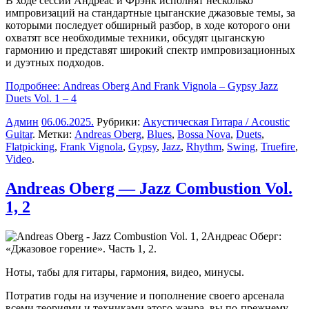
В ходе сессии Андреас и Фрэнк исполнят несколько
импровизаций на стандартные цыганские джазовые темы, за
которыми последует обширный разбор, в ходе которого они
охватят все необходимые техники, обсудят цыганскую
гармонию и представят широкий спектр импровизационных
и дуэтных подходов.
Подробнее: Andreas Oberg And Frank Vignola – Gypsy Jazz
Duets Vol. 1 – 4
Админ
06.06.2025
.
Рубрики:
Акустическая Гитара / Acoustic
Guitar
. Метки:
Andreas Oberg
,
Blues
,
Bossa Nova
,
Duets
,
Flatpicking
,
Frank Vignola
,
Gypsy
,
Jazz
,
Rhythm
,
Swing
,
Truefire
,
Video
.
Andreas Oberg — Jazz Combustion Vol.
1, 2
Андреас Оберг:
«Джазовое горение». Часть 1, 2.
Ноты, табы для гитары, гармония, видео, минусы.
Потратив годы на изучение и пополнение своего арсенала
всеми теориями и техниками этого жанра, вы по-прежнему