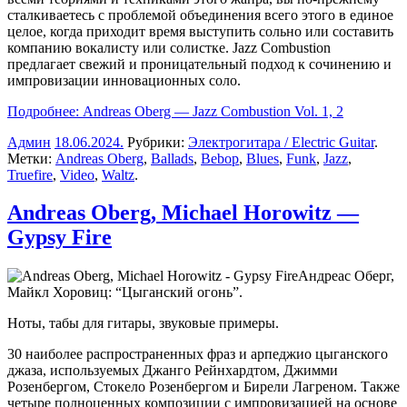
сталкиваетесь с проблемой объединения всего этого в единое
целое, когда приходит время выступить сольно или составить
компанию вокалисту или солистке. Jazz Combustion
предлагает свежий и проницательный подход к сочинению и
импровизации инновационных соло.
Подробнее: Andreas Oberg — Jazz Combustion Vol. 1, 2
Админ
18.06.2024
.
Рубрики:
Электрогитара / Electric Guitar
.
Метки:
Andreas Oberg
,
Ballads
,
Bebop
,
Blues
,
Funk
,
Jazz
,
Truefire
,
Video
,
Waltz
.
Andreas Oberg, Michael Horowitz —
Gypsy Fire
Андреас Оберг,
Майкл Хоровиц: “Цыганский огонь”.
Ноты, табы для гитары, звуковые примеры.
30 наиболее распространенных фраз и арпеджио цыганского
джаза, используемых Джанго Рейнхардтом, Джимми
Розенбергом, Стокело Розенбергом и Бирели Лагреном. Также
четыре полноценных композиции с импровизацией на основе