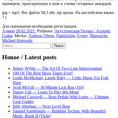
примеров, транскрипции к ним и схемы гитарных аккордов.
jpg + mp3. Вес файла 58,3 mb, zip архив. На английском языке.
? г.
Для скачивания необходима регистрация.
Админ
28.02.2021
.
Рубрики:
Акустическая Гитара / Acoustic
Guitar
. Метки:
Andreas Oberg
,
Flatpicking
,
Gypsy
,
Manouche
,
Michael Horowitz
.
Sidebar
Найти:
Новое / Latest posts
Jimmy Wyble — The Art Of Two-Line Improvisation
100 Of The Best Show Tunes Ever!
Leslie McMichael, Laurie Riley — Celtic Music For Folk
Harp
Scott McGill — 30-Minute Lick Bag (J10)
Danny Gill — Learn To Play 80s Metal
Michael Casswell — Boss Pedals With Learn — Ultimate
Gear Guides
Billy Sheehan — Next Level Bass
Samuel Applebaum — Building Technic With Beautiful
Music, Book II (Viola)