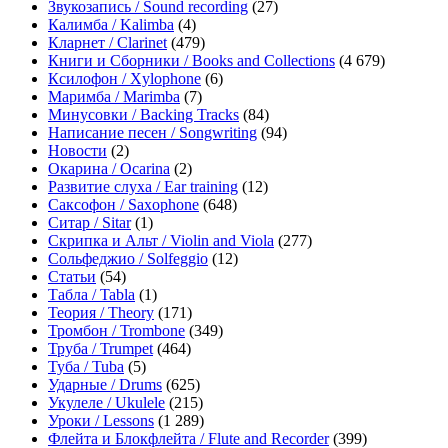
Звукозапись / Sound recording
(27)
Калимба / Kalimba
(4)
Кларнет / Clarinet
(479)
Книги и Сборники / Books and Collections
(4 679)
Ксилофон / Xylophone
(6)
Маримба / Marimba
(7)
Минусовки / Backing Tracks
(84)
Написание песен / Songwriting
(94)
Новости
(2)
Окарина / Ocarina
(2)
Развитие слуха / Ear training
(12)
Саксофон / Saxophone
(648)
Ситар / Sitar
(1)
Скрипка и Альт / Violin and Viola
(277)
Сольфеджио / Solfeggio
(12)
Статьи
(54)
Табла / Tabla
(1)
Теория / Theory
(171)
Тромбон / Trombone
(349)
Труба / Trumpet
(464)
Туба / Tuba
(5)
Ударные / Drums
(625)
Укулеле / Ukulele
(215)
Уроки / Lessons
(1 289)
Флейта и Блокфлейта / Flute and Recorder
(399)