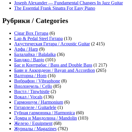
Joseph Alexander — Fundamental Changes In Jazz Guitar
The Essential Frank Sinatra For Easy Piano
Рубрики / Categories
Cigar Box Гитара
(6)
Lap & Pedal Steel Гитара
(13)
Акустическая Гитара / Acoustic Guitar
(2 415)
Арфа / Harp
(9)
Балалайка / Balalaika
(36)
Банджо / Banjo
(101)
Бас и Контрабас / Bass and Double Bass
(1 217)
Баян и Аккордеон / Bayan and Accordion
(265)
Валторна / Horn
(16)
Вибрафон / Vibraphone
(8)
Виолончель / Cello
(85)
Вистл / Tinwhistle
(2)
Вокал / Vocals
(136)
Гармониум / Harmonium
(6)
Гитарлеле / Guitarlele
(1)
Губная гармоника / Harmonica
(60)
Домра и Мандолина / Mandolin
(103)
Железо / Equipment
(68)
Журналы / Magazines
(782)