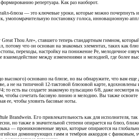
о формированию репертуара. Как раз наоборот.
тайл-блюза — это ключевые уроки, которые можно почерпнуть и
к, умопомрачительную постановку голоса, инновационную аппл
 Great Thou Are», ставшего теперь стандартным гимном, которы
, потому что он основан на знакомых элементах, таких как блю
-стопы, переходы, настройку на понижение Ре, мелодичное озв
е взаимодействие между изменениями и мелодией, где более выс
 высокого) основано на блюзе, но вы обнаружите, что вам еще 
е, а не на типичной 12-тактовой блюзовой карте, вдохновлены и
4; то есть вы создаете знакомую пульсацию 6/8, даже несмотря н
ем, чтобы сочетать басовую линию и мелодию. Вы также освоите
ая ее, чтобы уловить басовые ноты.
le Brandwein. Его привлекательность как для исполнителя, так 
есни, но также в значительной степени опирается на блюз, бл
зыка — проникновенные звуки, которые опираются на глобальные
игийски доминирующих гамм и тембров аккордов с фанковым, sw