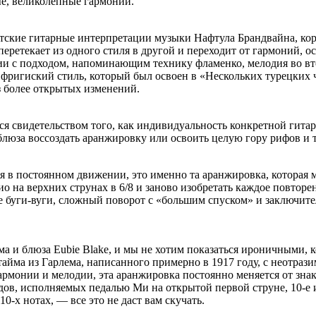
ые, великолепные гармонии.
тские гитарные интерпретации музыки Нафтула Брандвайна, коро
ретекает из одного стиля в другой и переходит от гармоний, ос
ии с подходом, напоминающим технику фламенко, мелодия во вт
фригиский стиль, который был освоен в «Нескольких турецких ч
з более открытых изменений.
 свидетельством того, как индивидуальность конкретной гитары
блюза воссоздать аранжировку или освоить целую гору рифов и 
ся в постоянном движении, это именно та аранжировка, которая 
жио на верхних струнах в 6/8 и заново изобретать каждое повто
 буги-вуги, сложный поворот с «большим спуском» и заключите
и блюза Eubie Blake, и мы не хотим показаться ироничными, ко
гтайма из Гарлема, написанного примерно в 1917 году, с неотр
армонии и мелодии, эта аранжировка постоянно меняется от зна
кордов, исполняемых педалью Ми на открытой первой струне, 10-е
0-х нотах, — все это не даст вам скучать.