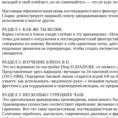
мелодий в свой плейлист, но не сомневайтесь — это не курс п
Настоящая образовательная мощь постмодернистского фингерс
Спаркс демонстрирует широкий спектр завораживающих техни
исполнения и многое другое.
РАЗДЕЛ 1: КАК ЖЕ ТЫ ВЕЛИК
Корни госпела и блюза уходят глубоко в эту аранжировку «How
точка для вашего погружения в постмодернистский фингерстайл
совершенно по-новому. Включает в себя одиночные ноты, дабл
педальные движения на тернераундах, чтобы создать интересно
смещаются.
РАЗДЕЛ 2: ИЗУЧЕНИЕ БЛЮЗА В D
Это исследование по настройке Drop D (DADGBE, от низкого до
Представленные здесь вариации, звучащие на 16-тактовой основ
(1915-1988). Ощущение басовой линии создается игрой 6/8 на 4/
узнаете, как использовать «медленную руку» с большим пальц
фреттинга для поддержания и перемещения мелодии, не прерыв
РАЗДЕЛ 3: НЕСКОЛЬКО ТУРЕЦКИХ ЧАШ.
Это оригинальная аранжировка произведения, написанного Naftu
Аранжировка полностью соответствует еврейскому звучанию п
гармонию. Вот что такое прогрессивная, постмодернистская му
Сочетание еврейских, цыганских, современных джазовых и фр