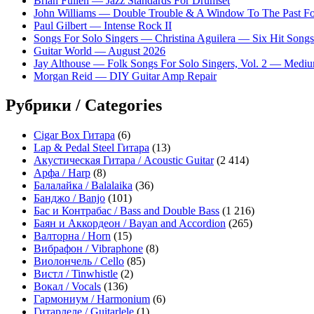
Brian Fullen — Jazz Standards For Drumset
John Williams — Double Trouble & A Window To The Past For 
Paul Gilbert — Intense Rock II
Songs For Solo Singers — Christina Aguilera — Six Hit Songs
Guitar World — August 2026
Jay Althouse — Folk Songs For Solo Singers, Vol. 2 — Medi
Morgan Reid — DIY Guitar Amp Repair
Рубрики / Categories
Cigar Box Гитара
(6)
Lap & Pedal Steel Гитара
(13)
Акустическая Гитара / Acoustic Guitar
(2 414)
Арфа / Harp
(8)
Балалайка / Balalaika
(36)
Банджо / Banjo
(101)
Бас и Контрабас / Bass and Double Bass
(1 216)
Баян и Аккордеон / Bayan and Accordion
(265)
Валторна / Horn
(15)
Вибрафон / Vibraphone
(8)
Виолончель / Cello
(85)
Вистл / Tinwhistle
(2)
Вокал / Vocals
(136)
Гармониум / Harmonium
(6)
Гитарлеле / Guitarlele
(1)