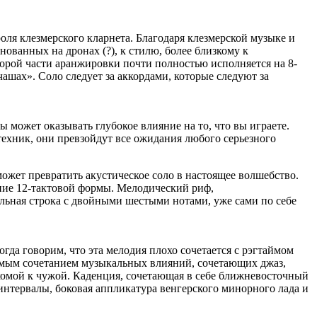
ля клезмерского кларнета. Благодаря клезмерской музыке и
нованных на дронах (?), к стилю, более близкому к
орой части аранжировки почти полностью исполняется на 8-
ашах». Соло следует за аккордами, которые следуют за
 может оказывать глубокое влияние на то, что вы играете.
техник, они превзойдут все ожидания любого серьезного
может превратить акустическое соло в настоящее волшебство.
рение 12-тактовой формы. Мелодический риф,
льная строка с двойными шестыми нотами, уже сами по себе
гда говорим, что эта мелодия плохо сочетается с рэгтаймом
азимым сочетанием музыкальных влияний, сочетающих джаз,
комой к чужой. Каденция, сочетающая в себе ближневосточный
 интервалы, боковая аппликатура венгерского минорного лада и