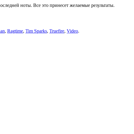
 последней ноты. Все это принесет желаемые результаты.
ian
,
Ragtime
,
Tim Sparks
,
Truefire
,
Video
.