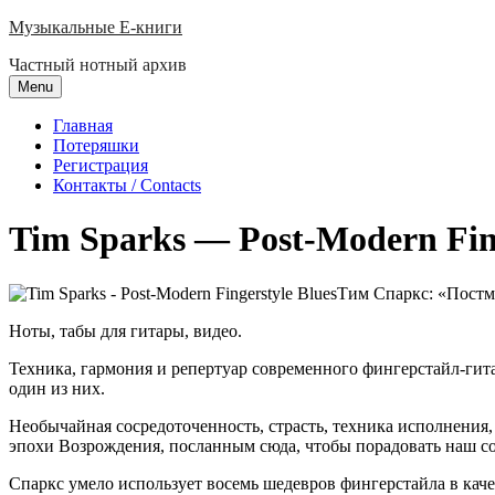
Skip
Музыкальные E-книги
to
Частный нотный архив
content
Menu
Главная
Потеряшки
Регистрация
Контакты / Contacts
Tim Sparks — Post-Modern Fing
Тим Спаркс: «Постм
Ноты, табы для гитары, видео.
Техника, гармония и репертуар современного фингерстайл-гит
один из них.
Необычайная сосредоточенность, страсть, техника исполнения,
эпохи Возрождения, посланным сюда, чтобы порадовать наш с
Спаркс умело использует восемь шедевров фингерстайла в кач