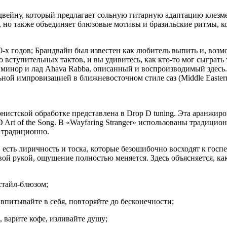
ейну, который предлагает сольную гитарную адаптацию клезмер
 но также объединяет блюзовые мотивы и бразильские ритмы, к
20-х годов; Брандвайн был известен как любитель выпить и, возм
вступительных тактов, и вы удивитесь, как кто-то мог сыграть 
инор и лад Ahava Rabba, описанный и воспроизводимый здесь. Вто
ной импровизацией в ближневосточном стиле саз (Middle Eastern S
рнистской обработке представлена в Drop D tuning. Эта аранжи
D Art of the Song. В «Wayfaring Stranger» использованы тради
е традиционно.
 есть лиричность и тоска, которые безошибочно восходят к го
вой рукой, ощущение полностью меняется. Здесь объясняется, ка
стайл-блюзом;
 впитывайте в себя, повторяйте до бесконечности;
 варите кофе, изливайте душу;