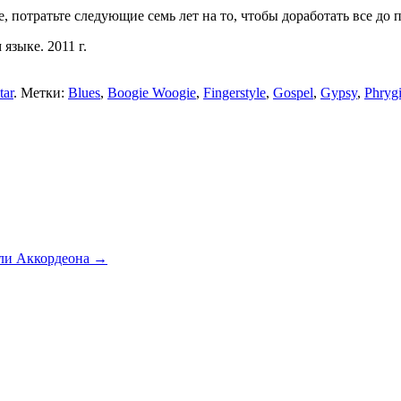
е, потратьте следующие семь лет на то, чтобы доработать все до
 языке. 2011 г.
tar
. Метки:
Blues
,
Boogie Woogie
,
Fingerstyle
,
Gospel
,
Gypsy
,
Phryg
ли Аккордеона →