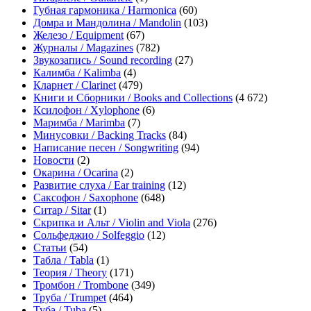
Губная гармоника / Harmonica
(60)
Домра и Мандолина / Mandolin
(103)
Железо / Equipment
(67)
Журналы / Magazines
(782)
Звукозапись / Sound recording
(27)
Калимба / Kalimba
(4)
Кларнет / Clarinet
(479)
Книги и Сборники / Books and Collections
(4 672)
Ксилофон / Xylophone
(6)
Маримба / Marimba
(7)
Минусовки / Backing Tracks
(84)
Написание песен / Songwriting
(94)
Новости
(2)
Окарина / Ocarina
(2)
Развитие слуха / Ear training
(12)
Саксофон / Saxophone
(648)
Ситар / Sitar
(1)
Скрипка и Альт / Violin and Viola
(276)
Сольфеджио / Solfeggio
(12)
Статьи
(54)
Табла / Tabla
(1)
Теория / Theory
(171)
Тромбон / Trombone
(349)
Труба / Trumpet
(464)
Туба / Tuba
(5)