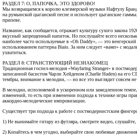
РАЗДЕЛ 7: О, ПАПОЧКА, ЭТО ЗДОРОВО!
Мы возвращаемся к королю клезмерской музыки Нафтулу Брандв
на румынской цыганской песне и использует цыганские гаммы,
припеве.
Название, как сообщается, отражает культуру сухого закона 19
вкусный запрещенный напиток. Но послушайте всего несколько 
наиболее часто используемые в «Oh Daddy», — это венгерский м
использованием паттерна Biaio. За ним следует «вамп» с модаль
ухватиться.
РАЗДЕЛ 8: СТРАНСТВУЮЩИЙ НЕЗНАКОМЕЦ
Традиционная госпел-мелодия «Wayfaring Stranger» в постмоде
записанной басистом Чарли Хейденом (Charlie Haden) на его C
тембры, внимание к мелодии, — но все это выглядит совсем н
В мелодии, исполняемой в ускоренном или замедленном темпе,
изменений, то есть при изменении подхода к технике игры пра
аккордно-мелодические импровизации.
Существует три подхода к работе с постмодернистским фингер
1) Не вынимайте гитару из футляра, смотрите видео, слушайте,
2) Копайтесь в чем угодно, выбирайте свои любимые движения,