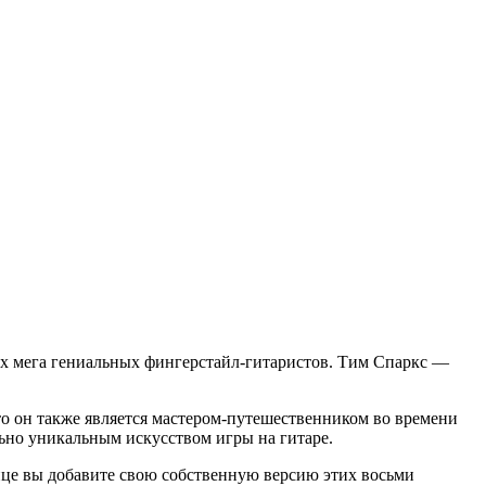
щих мега гениальных фингерстайл-гитаристов. Тим Спаркс —
что он также является мастером-путешественником во времени
но уникальным искусством игры на гитаре.
нце вы добавите свою собственную версию этих восьми