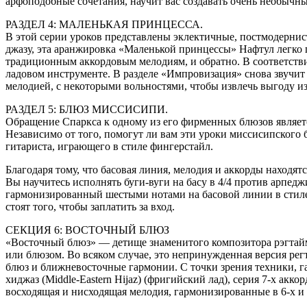
арфоподобные сочетания, научит вас создавать очень необычн
РАЗДЕЛ 4: МАЛЕНЬКАЯ ПРИНЦЕССА.
В этой серии уроков представлены эклектичные, постмодернис
джазу, эта аранжировка «Маленькой принцессы» Нафтул легко пе
традиционным аккордовым мелодиям, и обратно. В соответств
ладовом инструменте. В разделе «Импровизация» снова звучит 
мелодией, с некоторыми вольностями, чтобы извлечь выгоду и
РАЗДЕЛ 5: БЛЮЗ МИССИСИПИ.
Обращение Спаркса к одному из его фирменных блюзов является
Независимо от того, помогут ли вам эти уроки миссисипского 
гитариста, играющего в стиле фингерстайл.
Благодаря тому, что басовая линия, мелодия и аккорды находят
Вы научитесь исполнять буги-вуги на басу в 4/4 против арпед
гармонизированный шестыми нотами на басовой линии в стиле
стоят того, чтобы заплатить за вход.
СЕКЦИЯ 6: ВОСТОЧНЫЙ БЛЮЗ
«Восточный блюз» — детище знаменитого композитора рэгтайма 
или блюзом. Во всяком случае, это непринужденная версия ре
блюз и ближневосточные гармонии. С точки зрения техники, г
хиджаз (Middle-Eastern Hijaz) (фригийский лад), серия 7-х ак
восходящая и нисходящая мелодия, гармонизированные в 6-х и 1