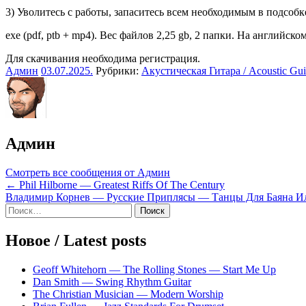
3) Уволитесь с работы, запаситесь всем необходимым в подсобк
exe (pdf, ptb + mp4). Вес файлов 2,25 gb, 2 папки. На английском
Для скачивания необходима регистрация.
Админ
03.07.2025
.
Рубрики:
Акустическая Гитара / Acoustic Gui
Админ
Смотреть все сообщения от Админ
Навигация
← Phil Hilborne — Greatest Riffs Of The Century
Владимир Корнев — Русские Приплясы — Танцы Для Баяна И
по
Sidebar
Найти:
записям
Новое / Latest posts
Geoff Whitehorn — The Rolling Stones — Start Me Up
Dan Smith — Swing Rhythm Guitar
The Christian Musician — Modern Worship