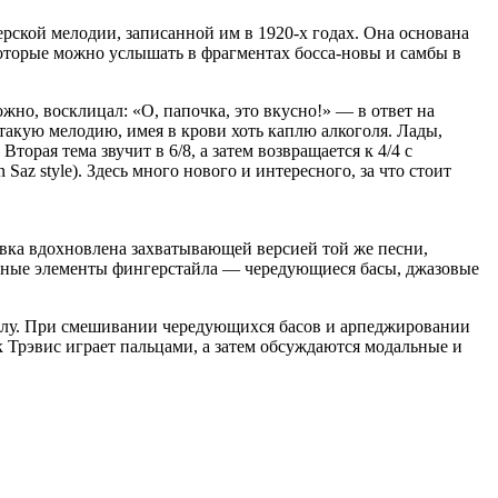
ской мелодии, записанной им в 1920-х годах. Она основана
оторые можно услышать в фрагментах босса-новы и самбы в
ожно, восклицал: «О, папочка, это вкусно!» — в ответ на
такую мелодию, имея в крови хоть каплю алкоголя. Лады,
рая тема звучит в 6/8, а затем возвращается к 4/4 с
az style). Здесь много нового и интересного, за что стоит
ровка вдохновлена захватывающей версией той же песни,
ционные элементы фингерстайла — чередующиеся басы, джазовые
спелу. При смешивании чередующихся басов и арпеджировании
к Трэвис играет пальцами, а затем обсуждаются модальные и