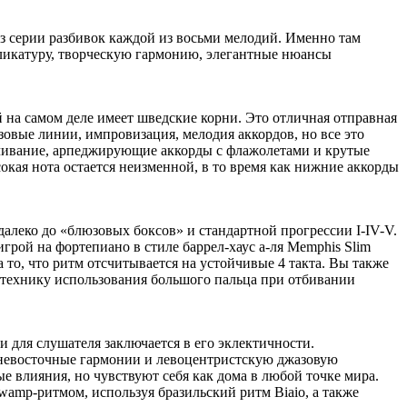
з серии разбивок каждой из восьми мелодий. Именно там
икатуру, творческую гармонию, элегантные нюансы
й на самом деле имеет шведские корни. Это отличная отправная
зовые линии, импровизация, мелодия аккордов, но все это
учивание, арпеджирующие аккорды с флажолетами и крутые
окая нота остается неизменной, в то время как нижние аккорды
далеко до «блюзовых боксов» и стандартной прогрессии I-IV-V.
грой на фортепиано в стиле баррел-хаус а-ля Memphis Slim
а то, что ритм отсчитывается на устойчивые 4 такта. Вы также
 технику использования большого пальца при отбивании
и для слушателя заключается в его эклектичности.
ижневосточные гармонии и левоцентристскую джазовую
 влияния, но чувствуют себя как дома в любой точке мира.
amp-ритмом, используя бразильский ритм Biaio, а также