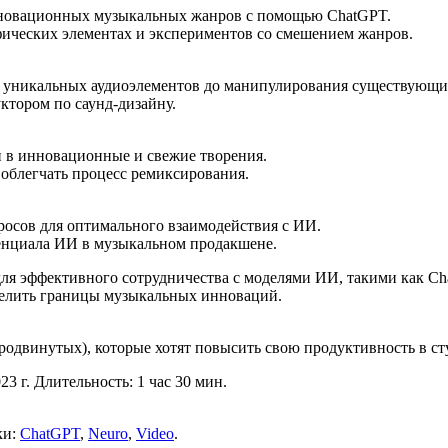
нновационных музыкальных жанров с помощью ChatGPT.
ческих элементах и экспериментов со смешением жанров.
ия уникальных аудиоэлементов до манипулирования существующ
ктором по саунд-дизайну.
 в инновационные и свежие творения.
 облегчать процесс ремиксирования.
просов для оптимального взаимодействия с ИИ.
енциала ИИ в музыкальном продакшене.
для эффективного сотрудничества с моделями ИИ, такими как Ch
елить границы музыкальных инноваций.
двинутых), которые хотят повысить свою продуктивность в сту
3 г. Длительность: 1 час 30 мин.
ки:
ChatGPT
,
Neuro
,
Video
.