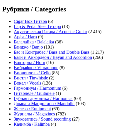
Рубрики / Categories
Cigar Box Гитара
(6)
Lap & Pedal Steel Гитара
(13)
Акустическая Гитара / Acoustic Guitar
(2 415)
Арфа / Harp
(9)
Балалайка / Balalaika
(36)
Банджо / Banjo
(101)
Бас и Контрабас / Bass and Double Bass
(1 217)
Баян и Аккордеон / Bayan and Accordion
(266)
Валторна / Horn
(16)
Вибрафон / Vibraphone
(8)
Виолончель / Cello
(85)
Вистл / Tinwhistle
(2)
Вокал / Vocals
(136)
Гармониум / Harmonium
(6)
Гитарлеле / Guitarlele
(1)
Губная гармоника / Harmonica
(60)
Домра и Мандолина / Mandolin
(103)
Железо / Equipment
(69)
Журналы / Magazines
(782)
Звукозапись / Sound recording
(27)
Калимба / Kalimba
(4)