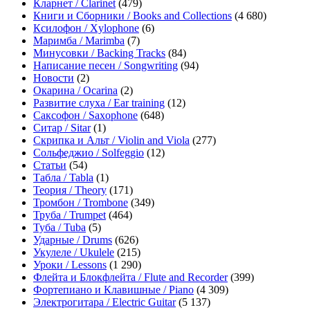
Кларнет / Clarinet
(479)
Книги и Сборники / Books and Collections
(4 680)
Ксилофон / Xylophone
(6)
Маримба / Marimba
(7)
Минусовки / Backing Tracks
(84)
Написание песен / Songwriting
(94)
Новости
(2)
Окарина / Ocarina
(2)
Развитие слуха / Ear training
(12)
Саксофон / Saxophone
(648)
Ситар / Sitar
(1)
Скрипка и Альт / Violin and Viola
(277)
Сольфеджио / Solfeggio
(12)
Статьи
(54)
Табла / Tabla
(1)
Теория / Theory
(171)
Тромбон / Trombone
(349)
Труба / Trumpet
(464)
Туба / Tuba
(5)
Ударные / Drums
(626)
Укулеле / Ukulele
(215)
Уроки / Lessons
(1 290)
Флейта и Блокфлейта / Flute and Recorder
(399)
Фортепиано и Клавишные / Piano
(4 309)
Электрогитара / Electric Guitar
(5 137)