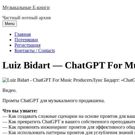
Skip
Музыкальные E-книги
to
Частный нотный архив
content
Menu
Главная
Потеряшки
Регистрация
Контакты / Contacts
Luiz Bidart — ChatGPT For Mu
Луис Бидарт: «Chat
Видео.
Промты ChatGPT для музыкального продакшена.
Что вы узнаете:
— Как создавать сложные сценарии на основе промтов для ва
— Как превратить ChatGPT в вашего собственного преподавате
— Как применять инжиниринг промтов для эффективного обще
— Как использовать паттерны промтов для углубления знаний 