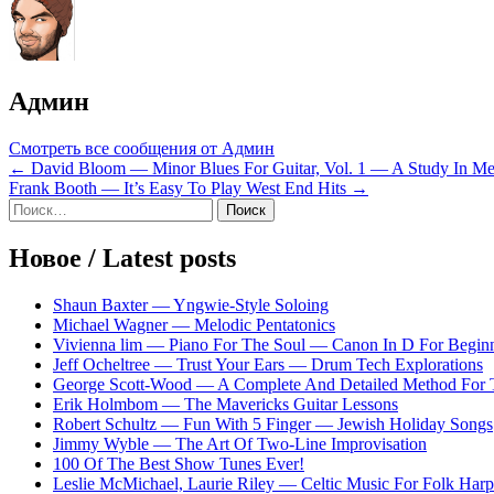
Админ
Смотреть все сообщения от Админ
Навигация
← David Bloom — Minor Blues For Guitar, Vol. 1 — A Study In Me
Frank Booth — It’s Easy To Play West End Hits →
по
Sidebar
Найти:
записям
Новое / Latest posts
Shaun Baxter — Yngwie-Style Soloing
Michael Wagner — Melodic Pentatonics
Vivienna lim — Piano For The Soul — Canon In D For Begin
Jeff Ocheltree — Trust Your Ears — Drum Tech Explorations
George Scott-Wood — A Complete And Detailed Method For 
Erik Holmbom — The Mavericks Guitar Lessons
Robert Schultz — Fun With 5 Finger — Jewish Holiday Songs
Jimmy Wyble — The Art Of Two-Line Improvisation
100 Of The Best Show Tunes Ever!
Leslie McMichael, Laurie Riley — Celtic Music For Folk Harp