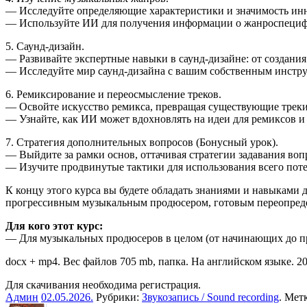
— Исследуйте определяющие характеристики и значимость и
— Используйте ИИ для получения информации о жанроспецифи
5. Саунд-дизайн.
— Развивайте экспертные навыки в саунд-дизайне: от создан
— Исследуйте мир саунд-дизайна с вашим собственным инстру
6. Ремиксирование и переосмысление треков.
— Освойте искусство ремикса, превращая существующие треки
— Узнайте, как ИИ может вдохновлять на идеи для ремиксов и
7. Стратегия дополнительных вопросов (Бонусный урок).
— Выйдите за рамки основ, оттачивая стратегии задавания во
— Изучите продвинутые тактики для использования всего пот
К концу этого курса вы будете обладать знаниями и навыками 
прогрессивным музыкальным продюсером, готовым переопред
Для кого этот курс:
— Для музыкальных продюсеров в целом (от начинающих до про
docx + mp4. Вес файлов 705 mb, папка. На английском языке. 202
Для скачивания необходима регистрация.
Админ
02.05.2026
.
Рубрики:
Звукозапись / Sound recording
. Мет