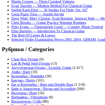
Martin Cooper — Them Crooked Vultures
Evan Taucher — Modern Method For Classical Guitar
Sigfrid Karg-Elert — 30 Studies For Flute, Op. 107
Great Piano Trios — Joseph Haydn
Dave Wish, Mary Claxton, Scott Burstein, Spencer Hale — 
Chris Brooks — Guitar Practice Warmup Routines
Peter Evans — Fingerpickin Good — Country Music Festival
Elias Barreiro — Introduction To Classical Guitar
The Best Of Lerner & Loewe
Selected Violin Examination Pieces 2001-2004, ABRSM, Grad
Рубрики / Categories
Cigar Box Гитара
(6)
Lap & Pedal Steel Гитара
(13)
Акустическая Гитара / Acoustic Guitar
(2 417)
Арфа / Harp
(10)
Балалайка / Balalaika
(36)
Банджо / Banjo
(101)
Бас и Контрабас / Bass and Double Bass
(1 218)
Баян и Аккордеон / Bayan and Accordion
(266)
Валторна / Horn
(16)
Вибрафон / Vibraphone
(8)
Виолончель / Cello
(86)