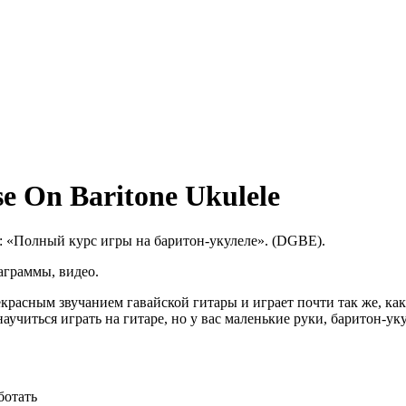
e On Baritone Ukulele
: «Полный курс игры на баритон-укулеле». (DGBE).
аграммы, видео.
расным звучанием гавайской гитары и играет почти так же, как
аучиться играть на гитаре, но у вас маленькие руки, баритон-ук
ботать