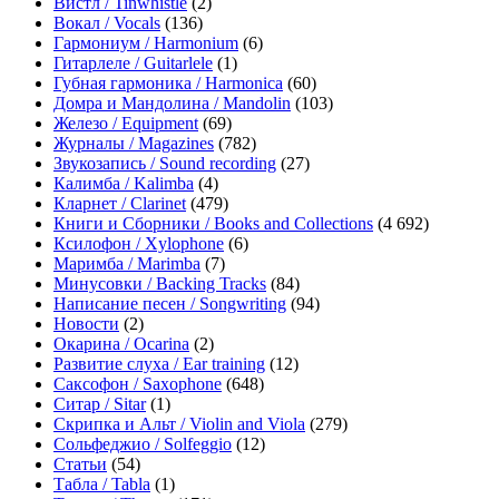
Вистл / Tinwhistle
(2)
Вокал / Vocals
(136)
Гармониум / Harmonium
(6)
Гитарлеле / Guitarlele
(1)
Губная гармоника / Harmonica
(60)
Домра и Мандолина / Mandolin
(103)
Железо / Equipment
(69)
Журналы / Magazines
(782)
Звукозапись / Sound recording
(27)
Калимба / Kalimba
(4)
Кларнет / Clarinet
(479)
Книги и Сборники / Books and Collections
(4 692)
Ксилофон / Xylophone
(6)
Маримба / Marimba
(7)
Минусовки / Backing Tracks
(84)
Написание песен / Songwriting
(94)
Новости
(2)
Окарина / Ocarina
(2)
Развитие слуха / Ear training
(12)
Саксофон / Saxophone
(648)
Ситар / Sitar
(1)
Скрипка и Альт / Violin and Viola
(279)
Сольфеджио / Solfeggio
(12)
Статьи
(54)
Табла / Tabla
(1)