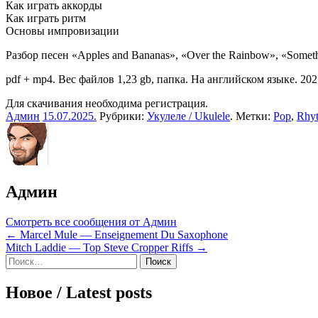
Как играть аккорды
Как играть ритм
Основы импровизации
Разбор песен «Apples and Bananas», «Over the Rainbow», «Somethi
pdf + mp4. Вес файлов 1,23 gb, папка. На английском языке. 202
Для скачивания необходима регистрация.
Админ
15.07.2025
.
Рубрики:
Укулеле / Ukulele
. Метки:
Pop
,
Rhy
Админ
Смотреть все сообщения от Админ
Навигация
← Marcel Mule — Enseignement Du Saxophone
Mitch Laddie — Top Steve Cropper Riffs →
по
Sidebar
Найти:
записям
Новое / Latest posts