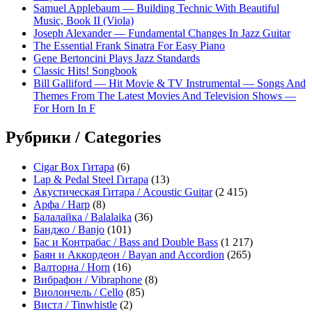
Samuel Applebaum — Building Technic With Beautiful
Music, Book II (Viola)
Joseph Alexander — Fundamental Changes In Jazz Guitar
The Essential Frank Sinatra For Easy Piano
Gene Bertoncini Plays Jazz Standards
Classic Hits! Songbook
Bill Galliford — Hit Movie & TV Instrumental — Songs And
Themes From The Latest Movies And Television Shows —
For Horn In F
Рубрики / Categories
Cigar Box Гитара
(6)
Lap & Pedal Steel Гитара
(13)
Акустическая Гитара / Acoustic Guitar
(2 415)
Арфа / Harp
(8)
Балалайка / Balalaika
(36)
Банджо / Banjo
(101)
Бас и Контрабас / Bass and Double Bass
(1 217)
Баян и Аккордеон / Bayan and Accordion
(265)
Валторна / Horn
(16)
Вибрафон / Vibraphone
(8)
Виолончель / Cello
(85)
Вистл / Tinwhistle
(2)