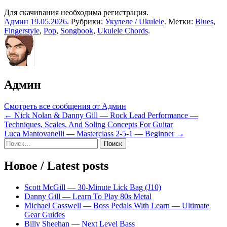
Для скачивания необходима регистрация.
Админ
19.05.2026
.
Рубрики:
Укулеле / Ukulele
. Метки:
Blues
,
Fingerstyle
,
Pop
,
Songbook
,
Ukulele Chords
.
Админ
Смотреть все сообщения от Админ
Навигация
← Nick Nolan & Danny Gill — Rock Lead Performance —
Techniques, Scales, And Soling Concepts For Guitar
по
Luca Mantovanelli — Masterclass 2-5-1 — Beginner →
записям
Sidebar
Найти:
Новое / Latest posts
Scott McGill — 30-Minute Lick Bag (J10)
Danny Gill — Learn To Play 80s Metal
Michael Casswell — Boss Pedals With Learn — Ultimate
Gear Guides
Billy Sheehan — Next Level Bass