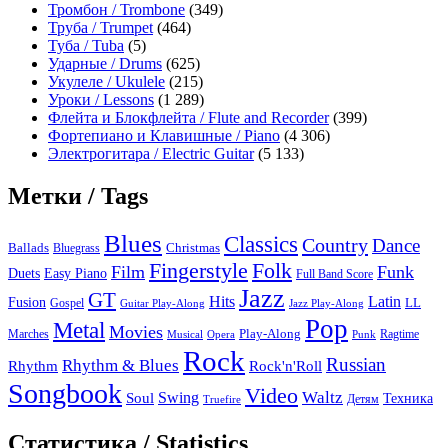
Тромбон / Trombone
(349)
Труба / Trumpet
(464)
Туба / Tuba
(5)
Ударные / Drums
(625)
Укулеле / Ukulele
(215)
Уроки / Lessons
(1 289)
Флейта и Блокфлейта / Flute and Recorder
(399)
Фортепиано и Клавишные / Piano
(4 306)
Электрогитара / Electric Guitar
(5 133)
Метки / Tags
Blues
Classics
Country
Dance
Ballads
Bluegrass
Christmas
Folk
Fingerstyle
Film
Funk
Easy Piano
Duets
Full Band Score
Jazz
GT
Hits
Latin
Fusion
Gospel
LL
Guitar Play-Along
Jazz Play-Along
Pop
Metal
Movies
Marches
Play-Along
Ragtime
Musical
Opera
Punk
Rock
Russian
Rhythm & Blues
Rock'n'Roll
Rhythm
Songbook
Video
Waltz
Swing
Soul
Техника
Truefire
Детям
Статистика / Statistics