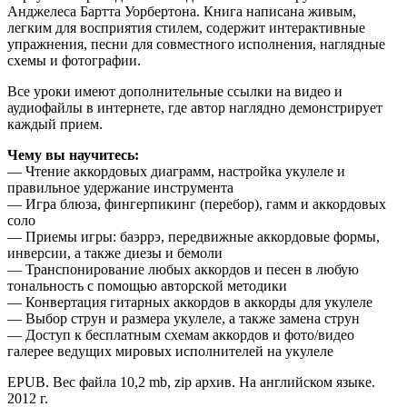
Анджелеса Бартта Уорбертона. Книга написана живым,
легким для восприятия стилем, содержит интерактивные
упражнения, песни для совместного исполнения, наглядные
схемы и фотографии.
Все уроки имеют дополнительные ссылки на видео и
аудиофайлы в интернете, где автор наглядно демонстрирует
каждый прием.
Чему вы научитесь:
— Чтение аккордовых диаграмм, настройка укулеле и
правильное удержание инструмента
— Игра блюза, фингерпикинг (перебор), гамм и аккордовых
соло
— Приемы игры: баэррэ, передвижные аккордовые формы,
инверсии, а также диезы и бемоли
— Транспонирование любых аккордов и песен в любую
тональность с помощью авторской методики
— Конвертация гитарных аккордов в аккорды для укулеле
— Выбор струн и размера укулеле, а также замена струн
— Доступ к бесплатным схемам аккордов и фото/видео
галерее ведущих мировых исполнителей на укулеле
EPUB. Вес файла 10,2 mb, zip архив. На английском языке.
2012 г.