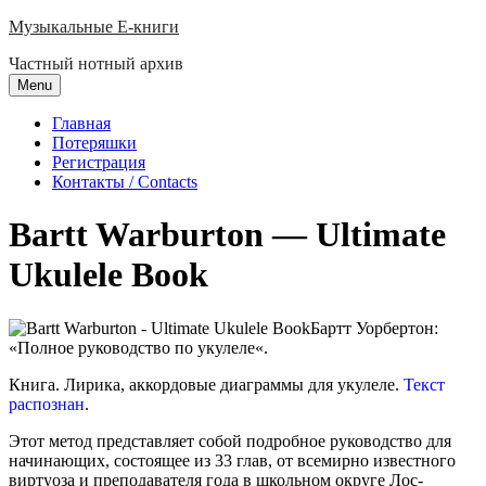
Skip
Музыкальные E-книги
to
Частный нотный архив
content
Menu
Главная
Потеряшки
Регистрация
Контакты / Contacts
Bartt Warburton — Ultimate
Ukulele Book
Бартт Уорбертон:
«
Полное руководство по укулеле
«.
Книга. Лирика, аккордовые диаграммы для укулеле.
Текст
распознан
.
Этот метод представляет собой подробное руководство для
начинающих, состоящее из 33 глав, от всемирно известного
виртуоза и преподавателя года в школьном округе Лос-