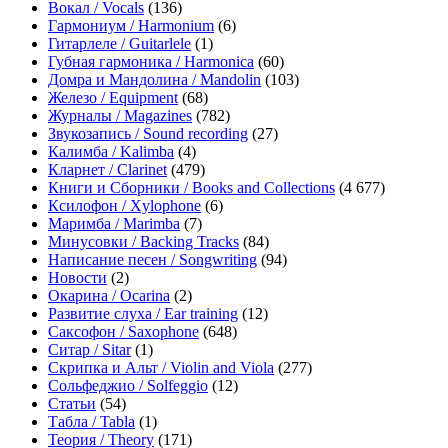
Вокал / Vocals
(136)
Гармониум / Harmonium
(6)
Гитарлеле / Guitarlele
(1)
Губная гармоника / Harmonica
(60)
Домра и Мандолина / Mandolin
(103)
Железо / Equipment
(68)
Журналы / Magazines
(782)
Звукозапись / Sound recording
(27)
Калимба / Kalimba
(4)
Кларнет / Clarinet
(479)
Книги и Сборники / Books and Collections
(4 677)
Ксилофон / Xylophone
(6)
Маримба / Marimba
(7)
Минусовки / Backing Tracks
(84)
Написание песен / Songwriting
(94)
Новости
(2)
Окарина / Ocarina
(2)
Развитие слуха / Ear training
(12)
Саксофон / Saxophone
(648)
Ситар / Sitar
(1)
Скрипка и Альт / Violin and Viola
(277)
Сольфеджио / Solfeggio
(12)
Статьи
(54)
Табла / Tabla
(1)
Теория / Theory
(171)