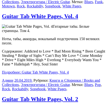
Collections
,
Электрогитара / Electric Guitar
. Метки:
Blues
,
Funk
,
Motown
,
Rock
,
Rockabilly
,
Songbook
,
White Pages
.
Guitar Tab White Pages, Vol. 4
Гитарные табы. Белые
страницы. Том 4.
Ноты, табы, аккорды, вокальный подстрочник 150 великих
песен.
Содержание: Addicted to Love * Bad Moon Rising * Been Caught
Stealing * Bridge of Sighs * Can’t Buy Me Love * Come Monday
* Drive * Eight Miles High * Everlong * Everybody Wants You *
Fame * Hallelujah * Hey, Soul Sister
Подробнее: Guitar Tab White Pages, Vol. 4
Админ
20.04.2019
.
Рубрики:
Книги и Сборники / Books and
Collections
,
Электрогитара / Electric Guitar
. Метки:
Blues
,
Pop
,
Rock
,
Rockabilly
,
Songbook
,
White Pages
.
Guitar Tab White Pages, Vol. 2