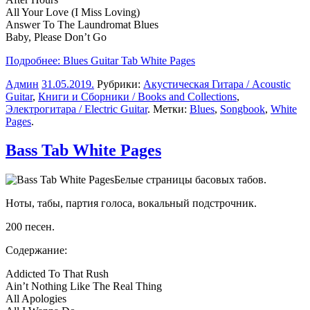
All Your Love (I Miss Loving)
Answer To The Laundromat Blues
Baby, Please Don’t Go
Подробнее: Blues Guitar Tab White Pages
Админ
31.05.2019
.
Рубрики:
Акустическая Гитара / Acoustic
Guitar
,
Книги и Сборники / Books and Collections
,
Электрогитара / Electric Guitar
. Метки:
Blues
,
Songbook
,
White
Pages
.
Bass Tab White Pages
Белые страницы басовых табов.
Ноты, табы, партия голоса, вокальный подстрочник.
200 песен.
Содержание:
Addicted To That Rush
Ain’t Nothing Like The Real Thing
All Apologies