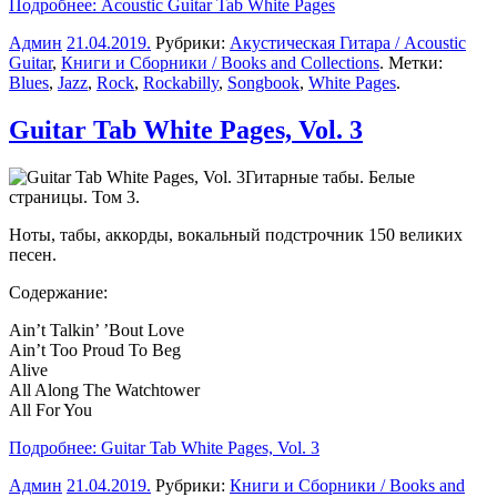
Подробнее: Acoustic Guitar Tab White Pages
Админ
21.04.2019
.
Рубрики:
Акустическая Гитара / Acoustic
Guitar
,
Книги и Сборники / Books and Collections
. Метки:
Blues
,
Jazz
,
Rock
,
Rockabilly
,
Songbook
,
White Pages
.
Guitar Tab White Pages, Vol. 3
Гитарные табы. Белые
страницы. Том 3.
Ноты, табы, аккорды, вокальный подстрочник 150 великих
песен.
Содержание:
Ain’t Talkin’ ’Bout Love
Ain’t Too Proud To Beg
Alive
All Along The Watchtower
All For You
Подробнее: Guitar Tab White Pages, Vol. 3
Админ
21.04.2019
.
Рубрики:
Книги и Сборники / Books and