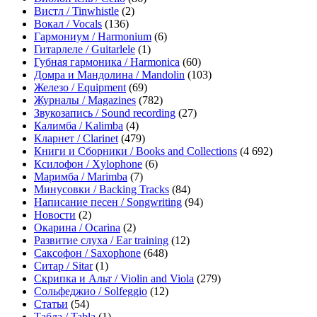
Вистл / Tinwhistle
(2)
Вокал / Vocals
(136)
Гармониум / Harmonium
(6)
Гитарлеле / Guitarlele
(1)
Губная гармоника / Harmonica
(60)
Домра и Мандолина / Mandolin
(103)
Железо / Equipment
(69)
Журналы / Magazines
(782)
Звукозапись / Sound recording
(27)
Калимба / Kalimba
(4)
Кларнет / Clarinet
(479)
Книги и Сборники / Books and Collections
(4 692)
Ксилофон / Xylophone
(6)
Маримба / Marimba
(7)
Минусовки / Backing Tracks
(84)
Написание песен / Songwriting
(94)
Новости
(2)
Окарина / Ocarina
(2)
Развитие слуха / Ear training
(12)
Саксофон / Saxophone
(648)
Ситар / Sitar
(1)
Скрипка и Альт / Violin and Viola
(279)
Сольфеджио / Solfeggio
(12)
Статьи
(54)
Табла / Tabla
(1)