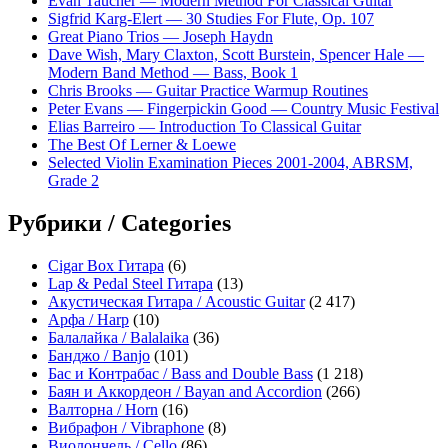
Evan Taucher — Modern Method For Classical Guitar
Sigfrid Karg-Elert — 30 Studies For Flute, Op. 107
Great Piano Trios — Joseph Haydn
Dave Wish, Mary Claxton, Scott Burstein, Spencer Hale —
Modern Band Method — Bass, Book 1
Chris Brooks — Guitar Practice Warmup Routines
Peter Evans — Fingerpickin Good — Country Music Festival
Elias Barreiro — Introduction To Classical Guitar
The Best Of Lerner & Loewe
Selected Violin Examination Pieces 2001-2004, ABRSM,
Grade 2
Рубрики / Categories
Cigar Box Гитара
(6)
Lap & Pedal Steel Гитара
(13)
Акустическая Гитара / Acoustic Guitar
(2 417)
Арфа / Harp
(10)
Балалайка / Balalaika
(36)
Банджо / Banjo
(101)
Бас и Контрабас / Bass and Double Bass
(1 218)
Баян и Аккордеон / Bayan and Accordion
(266)
Валторна / Horn
(16)
Вибрафон / Vibraphone
(8)
Виолончель / Cello
(86)