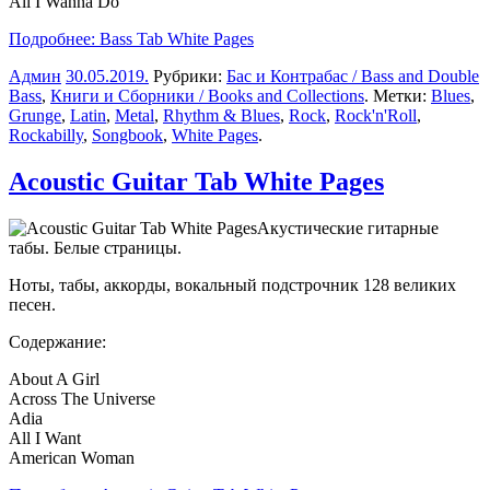
All I Wanna Do
Подробнее: Bass Tab White Pages
Админ
30.05.2019
.
Рубрики:
Бас и Контрабас / Bass and Double
Bass
,
Книги и Сборники / Books and Collections
. Метки:
Blues
,
Grunge
,
Latin
,
Metal
,
Rhythm & Blues
,
Rock
,
Rock'n'Roll
,
Rockabilly
,
Songbook
,
White Pages
.
Acoustic Guitar Tab White Pages
Акустические гитарные
табы. Белые страницы.
Ноты, табы, аккорды, вокальный подстрочник 128 великих
песен.
Содержание:
About A Girl
Across The Universe
Adia
All I Want
American Woman