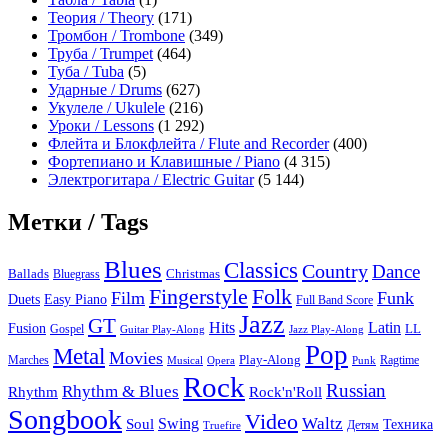
Теория / Theory
(171)
Тромбон / Trombone
(349)
Труба / Trumpet
(464)
Туба / Tuba
(5)
Ударные / Drums
(627)
Укулеле / Ukulele
(216)
Уроки / Lessons
(1 292)
Флейта и Блокфлейта / Flute and Recorder
(400)
Фортепиано и Клавишные / Piano
(4 315)
Электрогитара / Electric Guitar
(5 144)
Метки / Tags
Blues
Classics
Country
Dance
Ballads
Bluegrass
Christmas
Folk
Fingerstyle
Film
Funk
Easy Piano
Duets
Full Band Score
Jazz
GT
Hits
Latin
Fusion
Gospel
LL
Guitar Play-Along
Jazz Play-Along
Pop
Metal
Movies
Marches
Play-Along
Ragtime
Musical
Opera
Punk
Rock
Russian
Rhythm & Blues
Rock'n'Roll
Rhythm
Songbook
Video
Waltz
Swing
Soul
Техника
Truefire
Детям