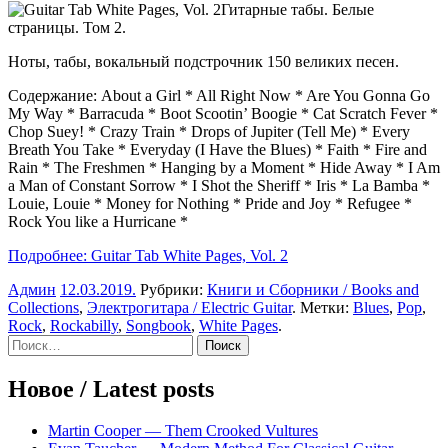
Гитарные табы. Белые
страницы. Том 2.
Ноты, табы, вокальный подстрочник 150 великих песен.
Содержание: About a Girl * All Right Now * Are You Gonna Go
My Way * Barracuda * Boot Scootin’ Boogie * Cat Scratch Fever *
Chop Suey! * Crazy Train * Drops of Jupiter (Tell Me) * Every
Breath You Take * Everyday (I Have the Blues) * Faith * Fire and
Rain * The Freshmen * Hanging by a Moment * Hide Away * I Am
a Man of Constant Sorrow * I Shot the Sheriff * Iris * La Bamba *
Louie, Louie * Money for Nothing * Pride and Joy * Refugee *
Rock You like a Hurricane *
Подробнее: Guitar Tab White Pages, Vol. 2
Админ
12.03.2019
.
Рубрики:
Книги и Сборники / Books and
Collections
,
Электрогитара / Electric Guitar
. Метки:
Blues
,
Pop
,
Rock
,
Rockabilly
,
Songbook
,
White Pages
.
Sidebar
Найти:
Новое / Latest posts
Martin Cooper — Them Crooked Vultures