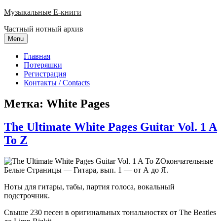
Skip
Музыкальные E-книги
to
Частный нотный архив
content
Menu
Главная
Потеряшки
Регистрация
Контакты / Contacts
Метка:
White Pages
The Ultimate White Pages Guitar Vol. 1 A
To Z
Окончательные
Белые Страницы — Гитара, вып. 1 — от А до Я.
Ноты для гитары, табы, партия голоса, вокальный
подстрочник.
Свыше 230 песен в оригинальных тональностях от The Beatles