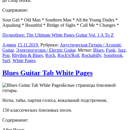
до Limp Bizkit.
Содержание:
Sour Girl * Old Man * Southern Man * All the Young Dudes *
Aqualung * Beautiful * Bridge of Sighs * Call Me * Changes *
Подробнее: The Ultimate White Pages Guitar Vol. 1 A To Z
Админ
15.11.2019
.
Рубрики:
Акустическая Гитара / Acoustic
Guitar
,
Электрогитара / Electric Guitar
. Метки:
Blues
,
Funk
,
Jazz
,
Pop
,
Rhythm & Blues
,
Rock
,
Rock'n'Roll
,
Rockabilly
,
Songbook
,
Surf
,
White Pages
.
Blues Guitar Tab White Pages
Белые страницы блюзовой
гитары.
Ноты, табы, партия голоса, вокальный подстрочник.
150 классических блюзовых песен.
Содержание:
After Hours