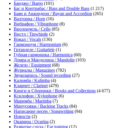
Банджо / Banjo
(101)
Бас и Контрабас / Bass and Double Bass
(1 217)
Баян и Аккордеон / Bayan and Accordion
(265)
Валторна / Horn
(16)
Вибрафон / Vibraphone
(8)
Виолончель / Cello
(85)
Вистл / Tinwhistle
(2)
Вокал / Vocals
(136)
Гармониум / Harmonium
(6)
Гитарлеле / Guitarlele
(1)
Губная гармоника / Harmonica
(60)
Домра и Мандолина / Mandolin
(103)
Железо / Equipment
(68)
Журналы / Magazines
(782)
Звукозапись / Sound recording
(27)
Калимба / Kalimba
(4)
Кларнет / Clarinet
(479)
Книги и Сборники / Books and Collections
(4 677)
Ксилофон / Xylophone
(6)
Маримба / Marimba
(7)
Минусовки / Backing Tracks
(84)
Написание песен / Songwriting
(94)
Новости
(2)
Окарина / Ocarina
(2)
Развитие слуха / Ear training
(12)