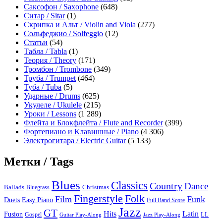
Саксофон / Saxophone
(648)
Ситар / Sitar
(1)
Скрипка и Альт / Violin and Viola
(277)
Сольфеджио / Solfeggio
(12)
Статьи
(54)
Табла / Tabla
(1)
Теория / Theory
(171)
Тромбон / Trombone
(349)
Труба / Trumpet
(464)
Туба / Tuba
(5)
Ударные / Drums
(625)
Укулеле / Ukulele
(215)
Уроки / Lessons
(1 289)
Флейта и Блокфлейта / Flute and Recorder
(399)
Фортепиано и Клавишные / Piano
(4 306)
Электрогитара / Electric Guitar
(5 133)
Метки / Tags
Blues
Classics
Country
Dance
Ballads
Bluegrass
Christmas
Folk
Fingerstyle
Film
Funk
Easy Piano
Duets
Full Band Score
Jazz
GT
Hits
Latin
Fusion
Gospel
LL
Guitar Play-Along
Jazz Play-Along