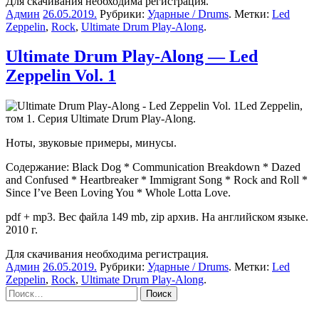
Для скачивания необходима регистрация.
Админ
26.05.2019
.
Рубрики:
Ударные / Drums
. Метки:
Led
Zeppelin
,
Rock
,
Ultimate Drum Play-Along
.
Ultimate Drum Play-Along — Led
Zeppelin Vol. 1
Led Zeppelin,
том 1. Серия Ultimate Drum Play-Along.
Ноты, звуковые примеры, минусы.
Содержание: Black Dog * Communication Breakdown * Dazed
and Confused * Heartbreaker * Immigrant Song * Rock and Roll *
Since I’ve Been Loving You * Whole Lotta Love.
pdf + mp3. Вес файла 149 mb, zip архив. На английском языке.
2010 г.
Для скачивания необходима регистрация.
Админ
26.05.2019
.
Рубрики:
Ударные / Drums
. Метки:
Led
Zeppelin
,
Rock
,
Ultimate Drum Play-Along
.
Sidebar
Найти: