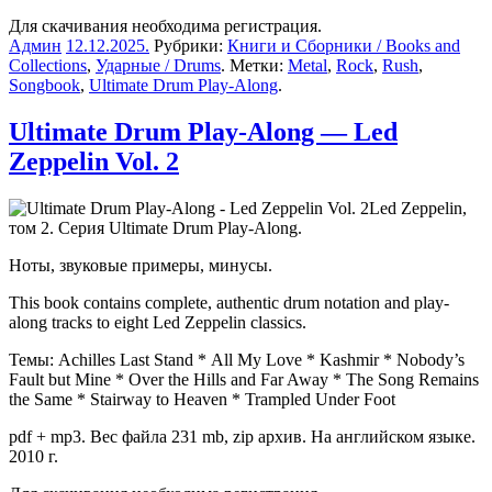
Для скачивания необходима регистрация.
Админ
12.12.2025
.
Рубрики:
Книги и Сборники / Books and
Collections
,
Ударные / Drums
. Метки:
Metal
,
Rock
,
Rush
,
Songbook
,
Ultimate Drum Play-Along
.
Ultimate Drum Play-Along — Led
Zeppelin Vol. 2
Led Zeppelin,
том 2. Серия Ultimate Drum Play-Along.
Ноты, звуковые примеры, минусы.
This book contains complete, authentic drum notation and play-
along tracks to eight Led Zeppelin classics.
Темы: Achilles Last Stand * All My Love * Kashmir * Nobody’s
Fault but Mine * Over the Hills and Far Away * The Song Remains
the Same * Stairway to Heaven * Trampled Under Foot
pdf + mp3. Вес файла 231 mb, zip архив. На английском языке.
2010 г.