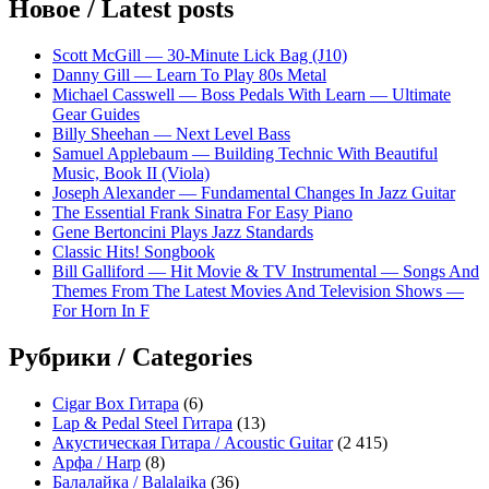
Новое / Latest posts
Scott McGill — 30-Minute Lick Bag (J10)
Danny Gill — Learn To Play 80s Metal
Michael Casswell — Boss Pedals With Learn — Ultimate
Gear Guides
Billy Sheehan — Next Level Bass
Samuel Applebaum — Building Technic With Beautiful
Music, Book II (Viola)
Joseph Alexander — Fundamental Changes In Jazz Guitar
The Essential Frank Sinatra For Easy Piano
Gene Bertoncini Plays Jazz Standards
Classic Hits! Songbook
Bill Galliford — Hit Movie & TV Instrumental — Songs And
Themes From The Latest Movies And Television Shows —
For Horn In F
Рубрики / Categories
Cigar Box Гитара
(6)
Lap & Pedal Steel Гитара
(13)
Акустическая Гитара / Acoustic Guitar
(2 415)
Арфа / Harp
(8)
Балалайка / Balalaika
(36)