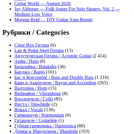
Guitar World — August 2026
Jay Althouse — Folk Songs For Solo Singers, Vol. 2 —
Medium Low Voice
Morgan Reid — DIY Guitar Amp Repair
Рубрики / Categories
Cigar Box Гитара
(6)
Lap & Pedal Steel Гитара
(13)
Акустическая Гитара / Acoustic Guitar
(2 414)
Арфа / Harp
(8)
Балалайка / Balalaika
(36)
Банджо / Banjo
(101)
Бас и Контрабас / Bass and Double Bass
(1 216)
Баян и Аккордеон / Bayan and Accordion
(265)
Валторна / Horn
(15)
Вибрафон / Vibraphone
(8)
Виолончель / Cello
(85)
Вистл / Tinwhistle
(2)
Вокал / Vocals
(136)
Гармониум / Harmonium
(6)
Гитарлеле / Guitarlele
(1)
Губная гармоника / Harmonica
(60)
Домра и Мандолина / Mandolin
(103)