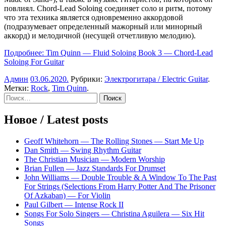
повлиял. Chord-Lead Soloing соединяет соло и ритм, потому
что эта техника является одновременно аккордовой
(подразумевает определенный мажорный или минорный
аккорд) и мелодичной (несущей отчетливую мелодию).
Подробнее: Tim Quinn — Fluid Soloing Book 3 — Chord-Lead
Soloing For Guitar
Админ
03.06.2020
.
Рубрики:
Электрогитара / Electric Guitar
.
Метки:
Rock
,
Tim Quinn
.
Sidebar
Найти:
Новое / Latest posts
Geoff Whitehorn — The Rolling Stones — Start Me Up
Dan Smith — Swing Rhythm Guitar
The Christian Musician — Modern Worship
Brian Fullen — Jazz Standards For Drumset
John Williams — Double Trouble & A Window To The Past
For Strings (Selections From Harry Potter And The Prisoner
Of Azkaban) — For Violin
Paul Gilbert — Intense Rock II
Songs For Solo Singers — Christina Aguilera — Six Hit
Songs