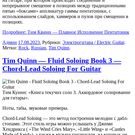
на гитаре, при котором происходит соединение и
непрерывное смещение в позициях между традиционными
пятью «боксами» аппликатур гаммы пентатоники, с
использованием слайдов, хаммеров и пулов при смещении в
позициях.
Подробнее: Тим Квинн — Плавное Исполнение Пентатоник
Админ
17.08.2023
.
Рубрики:
Электрогитара / Electric Guitar
.
Метки:
Rock
,
Russian
,
Tim Quinn
.
Tim Quinn — Fluid Soloing Book 3 —
Chord-Lead Soloing For Guitar
Тим Куинн: «Книга текучих соло 3. Аккордовое солирование
для гитары».
Ноты, табы, звуковые примеры.
Chord-Lead Soloing — это метод построения мелодии с дабл-
стопами. Этот стиль игры можно услышать у Джими
Хендрикса ( «The Wind Cries Mary», «Little Wing» и «Castles
Made of Sand»), а также в музыке гитаристов, на которых он