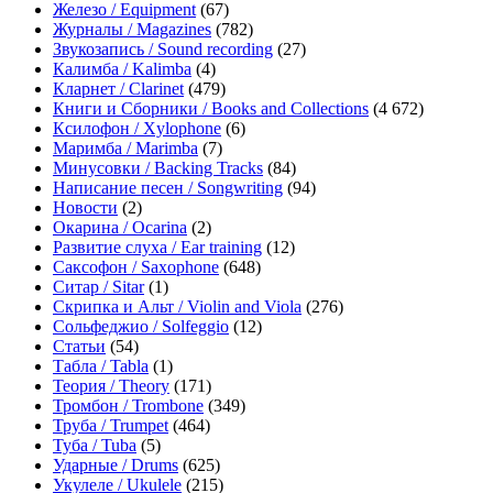
Железо / Equipment
(67)
Журналы / Magazines
(782)
Звукозапись / Sound recording
(27)
Калимба / Kalimba
(4)
Кларнет / Clarinet
(479)
Книги и Сборники / Books and Collections
(4 672)
Ксилофон / Xylophone
(6)
Маримба / Marimba
(7)
Минусовки / Backing Tracks
(84)
Написание песен / Songwriting
(94)
Новости
(2)
Окарина / Ocarina
(2)
Развитие слуха / Ear training
(12)
Саксофон / Saxophone
(648)
Ситар / Sitar
(1)
Скрипка и Альт / Violin and Viola
(276)
Сольфеджио / Solfeggio
(12)
Статьи
(54)
Табла / Tabla
(1)
Теория / Theory
(171)
Тромбон / Trombone
(349)
Труба / Trumpet
(464)
Туба / Tuba
(5)
Ударные / Drums
(625)
Укулеле / Ukulele
(215)