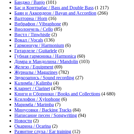
Банджо / Banjo
(101)
Бас и Контрабас / Bass and Double Bass
(1 217)
Баян и Аккордеон / Bayan and Accordion
(266)
Валторна / Horn
(16)
Вибрафон / Vibraphone
(8)
Виолончель / Cello
(85)
Вистл / Tinwhistle
(2)
Вокал / Vocals
(136)
Гармониум / Harmonium
(6)
Гитарлеле / Guitarlele
(1)
Губная гармоника / Harmonica
(60)
Домра и Мандолина / Mandolin
(103)
Железо / Equipment
(69)
Журналы / Magazines
(782)
Звукозапись / Sound recording
(27)
Калимба / Kalimba
(4)
Кларнет / Clarinet
(479)
Книги и Сборники / Books and Collections
(4 680)
Ксилофон / Xylophone
(6)
Маримба / Marimba
(7)
Минусовки / Backing Tracks
(84)
Написание песен / Songwriting
(94)
Новости
(2)
Окарина / Ocarina
(2)
Развитие слуха / Ear training
(12)