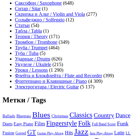
Саксофон / Saxophone
(648)
Ситар / Sitar
(1)
Скрипка и Альт / Violin and Viola
(277)
Сольфеджио / Solfeggio
(12)
Статьи
(54)
Табла / Tabla
(1)
Теория / Theory
(171)
Тромбон / Trombone
(349)
Труба / Trumpet
(464)
Туба / Tuba
(5)
Ударные / Drums
(626)
Укулеле / Ukulele
(215)
Уроки / Lessons
(1 290)
Флейта и Блокфлейта / Flute and Recorder
(399)
Фортепиано и Клавишные / Piano
(4 309)
Электрогитара / Electric Guitar
(5 137)
Метки / Tags
Blues
Classics
Country
Dance
Ballads
Bluegrass
Christmas
Folk
Fingerstyle
Film
Funk
Easy Piano
Duets
Full Band Score
Jazz
GT
Hits
Latin
Fusion
Gospel
LL
Guitar Play-Along
Jazz Play-Along