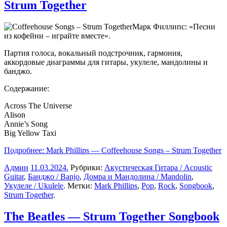
Strum Together
Марк Филлипс: «Песни
из кофейни – играйте вместе».
Партия голоса, вокальный подстрочник, гармония,
аккордовые диаграммы для гитары, укулеле, мандолины и
банджо.
Содержание:
Across The Universe
Alison
Annie’s Song
Big Yellow Taxi
Подробнее: Mark Phillips — Coffeehouse Songs – Strum Together
Админ
11.03.2024
.
Рубрики:
Акустическая Гитара / Acoustic
Guitar
,
Банджо / Banjo
,
Домра и Мандолина / Mandolin
,
Укулеле / Ukulele
. Метки:
Mark Phillips
,
Pop
,
Rock
,
Songbook
,
Strum Together
.
The Beatles — Strum Together Songbook