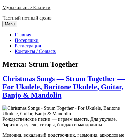
Skip
Музыкальные E-книги
to
Частный нотный архив
content
Menu
Главная
Потеряшки
Регистрация
Контакты / Contacts
Метка:
Strum Together
Christmas Songs — Strum Together —
For Ukulele, Baritone Ukulele, Guitar,
Banjo & Mandolin
Рождественские песни — играем вместе. Для укулеле,
баритон-укулеле, гитары, банджо и мандолины.
Мелодия, вокальный подстрочник, гармония, аккордовые