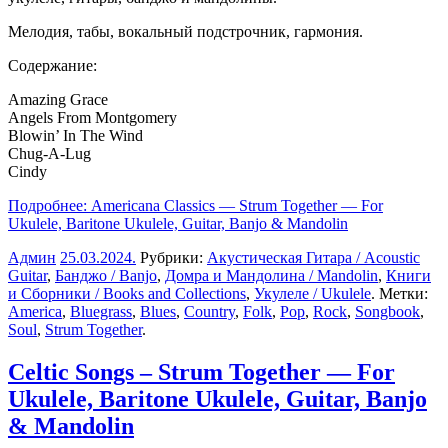
Мелодия, табы, вокальный подстрочник, гармония.
Содержание:
Amazing Grace
Angels From Montgomery
Blowin’ In The Wind
Chug-A-Lug
Cindy
Подробнее: Americana Classics — Strum Together — For
Ukulele, Baritone Ukulele, Guitar, Banjo & Mandolin
Админ
25.03.2024
.
Рубрики:
Акустическая Гитара / Acoustic
Guitar
,
Банджо / Banjo
,
Домра и Мандолина / Mandolin
,
Книги
и Сборники / Books and Collections
,
Укулеле / Ukulele
. Метки:
America
,
Bluegrass
,
Blues
,
Country
,
Folk
,
Pop
,
Rock
,
Songbook
,
Soul
,
Strum Together
.
Celtic Songs – Strum Together — For
Ukulele, Baritone Ukulele, Guitar, Banjo
& Mandolin