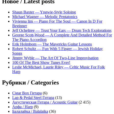
Новое / Latest posts
Shaun Baxter — Yngwie-Style Soloing
Michael Wagner — Melodic Pentatonics
Vivienna lim — Piano For The Soul — Canon In D For
Beginner
Jeff Ocheltree — Trust Your Ears — Drum Tech Explorations
George Scott-Wood — A Complete And Detailed Method For
The Piano Accordion
Erik Holmbom — The Mavericks Guitar Lessons
Robert Schultz — Fun With 5 Finger — Jewish Holiday
Songs
Jimmy Wyble — The Art Of Two-Line Improvisation
100 Of The Best Show Tunes Ever!
Leslie McMichael, Laurie Riley — Celtic Music For Folk
Harp
Рубрики / Categories
Cigar Box Гитара
(6)
Lap & Pedal Steel Гитара
(13)
Акустическая Гитара / Acoustic Guitar
(2 415)
Арфа / Harp
(9)
Балалайка / Balalaika
(36)