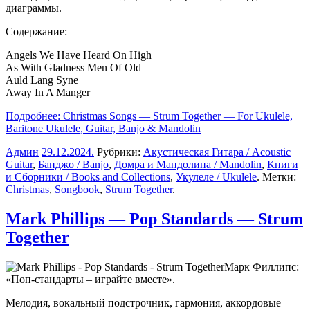
диаграммы.
Содержание:
Angels We Have Heard On High
As With Gladness Men Of Old
Auld Lang Syne
Away In A Manger
Подробнее: Christmas Songs — Strum Together — For Ukulele,
Baritone Ukulele, Guitar, Banjo & Mandolin
Админ
29.12.2024
.
Рубрики:
Акустическая Гитара / Acoustic
Guitar
,
Банджо / Banjo
,
Домра и Мандолина / Mandolin
,
Книги
и Сборники / Books and Collections
,
Укулеле / Ukulele
. Метки:
Christmas
,
Songbook
,
Strum Together
.
Mark Phillips — Pop Standards — Strum
Together
Марк Филлипс:
«Поп-стандарты – играйте вместе».
Мелодия, вокальный подстрочник, гармония, аккордовые