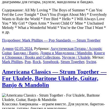
диаграммы для гитары, укулеле, мандолины и банджо.
Содержание: All My Loving * The Boys of Summer * Can You
Feel the Love Tonight * Don’t You (Forget About Me) * Everybody
Wants to Rule the World * Free Bird * Hello * I Will Always Love
You * My Girl * Open Arms * Sweet Child O’ Mine * Unchained
Melody * What a Wonderful World * You’re the One That I Want *
и др.
Подробнее: Mark Phillips — Pop Standards — Strum Together
Админ
02.05.2024
.
Рубрики:
Акустическая Гитара / Acoustic
Guitar
,
Банджо / Banjo
,
Домра и Мандолина / Mandolin
,
Книги
и Сборники / Books and Collections
,
Укулеле / Ukulele
. Метки:
Mark Phillips
,
Pop
,
Rock
,
Songbook
,
Strum Together
,
Swing
.
Americana Classics — Strum Together —
For Ukulele, Baritone Ukulele, Guitar,
Banjo & Mandolin
Классика Американы – играем вместе. Для укулеле, баритон-
укулеле, гитары, банджо и мандолины.