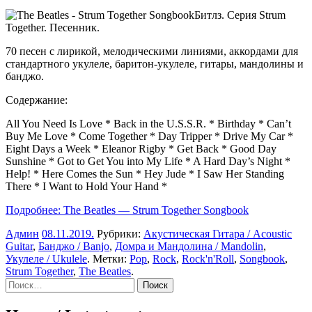
Битлз. Серия Strum
Together. Песенник.
70 песен с лирикой, мелодическими линиями, аккордами для
стандартного укулеле, баритон-укулеле, гитары, мандолины и
банджо.
Содержание:
All You Need Is Love * Back in the U.S.S.R. * Birthday * Can’t
Buy Me Love * Come Together * Day Tripper * Drive My Car *
Eight Days a Week * Eleanor Rigby * Get Back * Good Day
Sunshine * Got to Get You into My Life * A Hard Day’s Night *
Help! * Here Comes the Sun * Hey Jude * I Saw Her Standing
There * I Want to Hold Your Hand *
Подробнее: The Beatles — Strum Together Songbook
Админ
08.11.2019
.
Рубрики:
Акустическая Гитара / Acoustic
Guitar
,
Банджо / Banjo
,
Домра и Мандолина / Mandolin
,
Укулеле / Ukulele
. Метки:
Pop
,
Rock
,
Rock'n'Roll
,
Songbook
,
Strum Together
,
The Beatles
.
Sidebar
Найти: