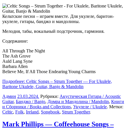
Кельтские песни – играем вместе. Для укулеле, баритон-
укулеле, гитары, банджо и мандолины.
Мелодия, табы, вокальный подстрочник, гармония.
Содержание:
All Through The Night
The Ash Grove
Auld Lang Syne
Barbara Allen
Believe Me, If All Those Endearing Young Charms
Подробнее: Celtic Songs – Strum Together — For Ukulele,
Baritone Ukulele, Guitar, Banjo & Mandolin
Админ
23.03.2024
.
Рубрики:
Акустическая Гитара / Acoustic
Guitar
,
Банджо / Banjo
,
Домра и Мандолина / Mandolin
,
Книги
и Сборники / Books and Collections
,
Укулеле / Ukulele
. Метки:
Celtic
,
Folk
,
Ireland
,
Songbook
,
Strum Together
.
Mark Phillips — Coffeehouse Songs –