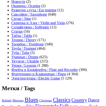
Новости
(2)
Окарина / Ocarina
(2)
Развитие слуха / Ear training
(12)
Саксофон / Saxophone
(648)
Ситар / Sitar
(1)
Скрипка и Альт / Violin and Viola
(276)
Сольфеджио / Solfeggio
(12)
Статьи
(54)
Табла / Tabla
(1)
Теория / Theory
(171)
Тромбон / Trombone
(349)
Труба / Trumpet
(464)
Туба / Tuba
(5)
Ударные / Drums
(625)
Укулеле / Ukulele
(215)
Уроки / Lessons
(1 288)
Флейта и Блокфлейта / Flute and Recorder
(399)
Фортепиано и Клавишные / Piano
(4 304)
Электрогитара / Electric Guitar
(5 129)
Метки / Tags
Blues
Classics
Country
Dance
Ballads
Bluegrass
Christmas
Folk
Fingerstyle