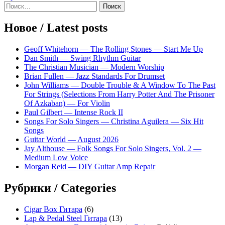
Sidebar
Найти:
Новое / Latest posts
Geoff Whitehorn — The Rolling Stones — Start Me Up
Dan Smith — Swing Rhythm Guitar
The Christian Musician — Modern Worship
Brian Fullen — Jazz Standards For Drumset
John Williams — Double Trouble & A Window To The Past
For Strings (Selections From Harry Potter And The Prisoner
Of Azkaban) — For Violin
Paul Gilbert — Intense Rock II
Songs For Solo Singers — Christina Aguilera — Six Hit
Songs
Guitar World — August 2026
Jay Althouse — Folk Songs For Solo Singers, Vol. 2 —
Medium Low Voice
Morgan Reid — DIY Guitar Amp Repair
Рубрики / Categories
Cigar Box Гитара
(6)
Lap & Pedal Steel Гитара
(13)