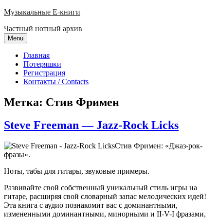
Skip
Музыкальные E-книги
to
Частный нотный архив
content
Menu
Главная
Потеряшки
Регистрация
Контакты / Contacts
Метка:
Стив Фримен
Steve Freeman — Jazz-Rock Licks
Стив Фримен: «Джаз-рок-
фразы».
Ноты, табы для гитары, звуковые примеры.
Развивайте свой собственный уникальный стиль игры на
гитаре, расширяя свой словарный запас мелодических идей!
Эта книга с аудио познакомит вас с доминантными,
измененными доминантными, минорными и II-V-I фразами,