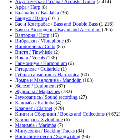
Акустическая Гитара / Acoustic Guitar
(2 414)
Арфа / Harp
(8)
Балалайка / Balalaika
(36)
Банджо / Banjo
(101)
Бас и Контрабас / Bass and Double Bass
(1 216)
Баян и Аккордеон / Bayan and Accordion
(265)
Валторна / Horn
(15)
Вибрафон / Vibraphone
(8)
Виолончель / Cello
(85)
Вистл / Tinwhistle
(2)
Вокал / Vocals
(136)
Гармониум / Harmonium
(6)
Гитарлеле / Guitarlele
(1)
Губная гармоника / Harmonica
(60)
Домра и Мандолина / Mandolin
(103)
Железо / Equipment
(67)
Журналы / Magazines
(782)
Звукозапись / Sound recording
(27)
Калимба / Kalimba
(4)
Кларнет / Clarinet
(479)
Книги и Сборники / Books and Collections
(4 672)
Ксилофон / Xylophone
(6)
Маримба / Marimba
(7)
Минусовки / Backing Tracks
(84)
Написание песен / Songwriting
(94)