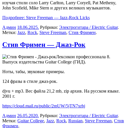
изучая стили соло Larry Carlton, Larry Coryell, Pat Metheny,
John Scofield, Mike Stern и других великих музыкантов.
Подробнее: Steve Freeman — Jazz-Rock Licks
Админ
18.06.2025
.
Рубрики:
Электрогитара / Electric Guitar
.
Метки:
Jazz
,
Rock
,
Steve Freeman
,
Стив Фримен
.
Стив Фримен — Джаз-Рок
Лексикон профессионала 8.
Выпуск издательства Guitar College (ГИД).
Ноты, табы, звуковые примеры.
124 фразы в стиле джаз-рок.
djvu + mp3. Вес файла 21,2 mb, zip архив. На русском языке.
2001 г.
https://cloud.mail.ru/public/2mUW/5jTN7xrhj
Админ
26.05.2020
.
Рубрики:
Электрогитара / Electric Guitar
.
Метки:
Guitar College
,
Jazz
,
Rock
,
Russian
,
Steve Freeman
,
Стив
Фримен
.