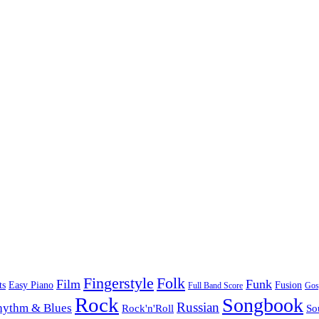
Folk
Fingerstyle
Film
Funk
Easy Piano
ts
Fusion
Full Band Score
Gos
Rock
Songbook
Russian
hythm & Blues
Rock'n'Roll
So