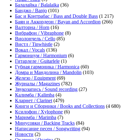
Балалайка / Balalaika
(36)
Банджо / Banjo
(101)
Бас и Контрабас / Bass and Double Bass
(1 217)
Баян и Аккордеон / Bayan and Accordion
(266)
Валторна / Horn
(16)
Вибрафон / Vibraphone
(8)
Виолончель / Cello
(85)
Вистл / Tinwhistle
(2)
Вокал / Vocals
(136)
Гармониум / Harmonium
(6)
Гитарлеле / Guitarlele
(1)
Губная гармоника / Harmonica
(60)
Домра и Мандолина / Mandolin
(103)
Железо / Equipment
(69)
Журналы / Magazines
(782)
Звукозапись / Sound recording
(27)
Калимба / Kalimba
(4)
Кларнет / Clarinet
(479)
Книги и Сборники / Books and Collections
(4 680)
Ксилофон / Xylophone
(6)
Маримба / Marimba
(7)
Минусовки / Backing Tracks
(84)
Написание песен / Songwriting
(94)
Новости
(2)
Окарина / Ocarina
(2)