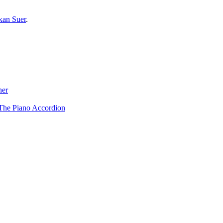
kan Suer
.
ner
The Piano Accordion