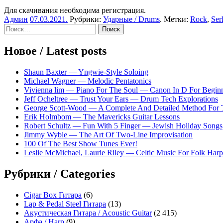
Для скачивания необходима регистрация.
Админ
07.03.2021
.
Рубрики:
Ударные / Drums
. Метки:
Rock
,
Ser
Sidebar
Найти:
Новое / Latest posts
Shaun Baxter — Yngwie-Style Soloing
Michael Wagner — Melodic Pentatonics
Vivienna lim — Piano For The Soul — Canon In D For Begin
Jeff Ocheltree — Trust Your Ears — Drum Tech Explorations
George Scott-Wood — A Complete And Detailed Method For 
Erik Holmbom — The Mavericks Guitar Lessons
Robert Schultz — Fun With 5 Finger — Jewish Holiday Songs
Jimmy Wyble — The Art Of Two-Line Improvisation
100 Of The Best Show Tunes Ever!
Leslie McMichael, Laurie Riley — Celtic Music For Folk Harp
Рубрики / Categories
Cigar Box Гитара
(6)
Lap & Pedal Steel Гитара
(13)
Акустическая Гитара / Acoustic Guitar
(2 415)
Арфа / Harp
(9)