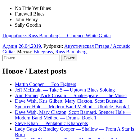
No Title Yet Blues
Farewell Blues
John Henry
Sally Goodin
Подробнее: Russ Barenberg — Clarence White Guitar
Админ
26.04.2019
.
Рубрики:
Акустическая Гитара / Acoustic
Guitar
. Метки:
Bluegrass
,
Russ Barenberg
.
Sidebar
Найти:
Новое / Latest posts
Martin Cooper — Foo Fighters
Jeff McErlain — Take 5 — Uptown Blues Soloing
Ann Farmer, Nick Crispin — Shakespeare — The Music
Dave Wish, Kris Gilbert, Mary Claxton, Scott Burstein,
Spencer Hale — Modern Band Method – Ukulele, Book 1
Dave Wish, Mary Claxton, Scott Barnard, Spencer Hale —
Modern Band Method — Drums, Book 1
Steve Khan — Pentatonic Khancepts
Lady Gaga & Bradley Cooper — Shallow — From A Star Is
Born