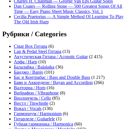
Charles H. Chapman — George Van Eps Guitar Solos
Dan Coates — Rolling Stone — 500 Greatest Songs Of All
Time — Easy Piano Sheet Music Classics, Vol. 1
Cecilia Praetorius — A Simple Method Of Learning To Play
The Old Irish Harp
Рубрики / Categories
Cigar Box Гитара
(6)
Lap & Pedal Steel Гитара
(13)
Акустическая Гитара / Acoustic Guitar
(2 415)
Арфа / Harp
(10)
Балалайка / Balalaika
(36)
Банджо / Banjo
(101)
Бас и Контрабас / Bass and Double Bass
(1 217)
Баян и Аккордеон / Bayan and Accordion
(266)
Валторна / Horn
(16)
Вибрафон / Vibraphone
(8)
Виолончель / Cello
(85)
Вистл / Tinwhistle
(2)
Вокал / Vocals
(136)
Гармониум / Harmonium
(6)
Гитарлеле / Guitarlele
(1)
Губная гармоника / Harmonica
(60)