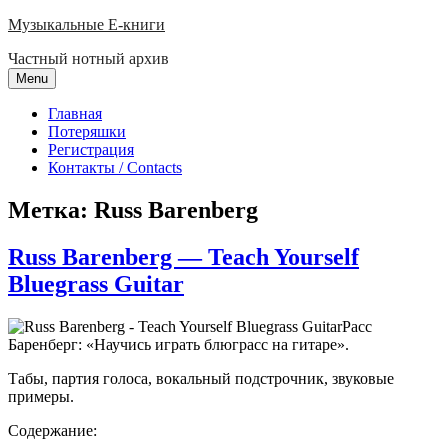
Skip
Музыкальные E-книги
to
Частный нотный архив
content
Menu
Главная
Потеряшки
Регистрация
Контакты / Contacts
Метка:
Russ Barenberg
Russ Barenberg — Teach Yourself
Bluegrass Guitar
Расс
Баренберг: «Научись играть блюграсс на гитаре».
Табы, партия голоса, вокальный подстрочник, звуковые
примеры.
Содержание: