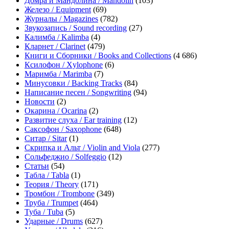
Домра и Мандолина / Mandolin
(103)
Железо / Equipment
(69)
Журналы / Magazines
(782)
Звукозапись / Sound recording
(27)
Калимба / Kalimba
(4)
Кларнет / Clarinet
(479)
Книги и Сборники / Books and Collections
(4 686)
Ксилофон / Xylophone
(6)
Маримба / Marimba
(7)
Минусовки / Backing Tracks
(84)
Написание песен / Songwriting
(94)
Новости
(2)
Окарина / Ocarina
(2)
Развитие слуха / Ear training
(12)
Саксофон / Saxophone
(648)
Ситар / Sitar
(1)
Скрипка и Альт / Violin and Viola
(277)
Сольфеджио / Solfeggio
(12)
Статьи
(54)
Табла / Tabla
(1)
Теория / Theory
(171)
Тромбон / Trombone
(349)
Труба / Trumpet
(464)
Туба / Tuba
(5)
Ударные / Drums
(627)