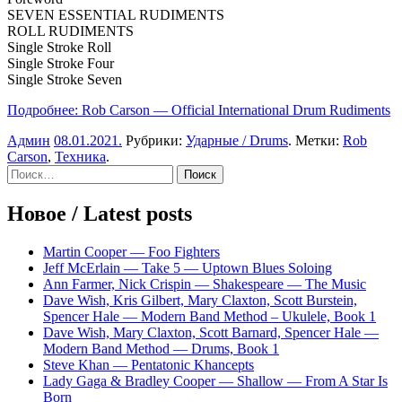
SEVEN ESSENTIAL RUDIMENTS
ROLL RUDIMENTS
Single Stroke Roll
Single Stroke Four
Single Stroke Seven
Подробнее: Rob Carson — Official International Drum Rudiments
Админ
08.01.2021
.
Рубрики:
Ударные / Drums
. Метки:
Rob
Carson
,
Техника
.
Sidebar
Найти:
Новое / Latest posts
Martin Cooper — Foo Fighters
Jeff McErlain — Take 5 — Uptown Blues Soloing
Ann Farmer, Nick Crispin — Shakespeare — The Music
Dave Wish, Kris Gilbert, Mary Claxton, Scott Burstein,
Spencer Hale — Modern Band Method – Ukulele, Book 1
Dave Wish, Mary Claxton, Scott Barnard, Spencer Hale —
Modern Band Method — Drums, Book 1
Steve Khan — Pentatonic Khancepts
Lady Gaga & Bradley Cooper — Shallow — From A Star Is
Born