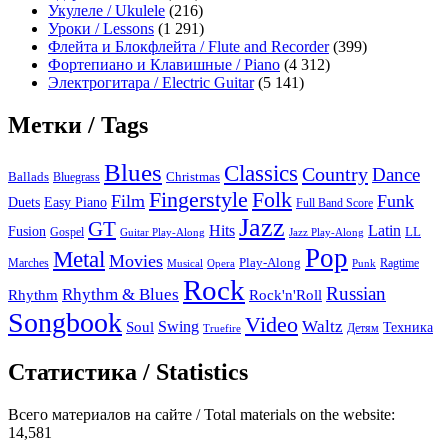
Укулеле / Ukulele
(216)
Уроки / Lessons
(1 291)
Флейта и Блокфлейта / Flute and Recorder
(399)
Фортепиано и Клавишные / Piano
(4 312)
Электрогитара / Electric Guitar
(5 141)
Метки / Tags
Blues
Classics
Country
Dance
Ballads
Bluegrass
Christmas
Folk
Fingerstyle
Film
Funk
Easy Piano
Duets
Full Band Score
Jazz
GT
Hits
Latin
Fusion
Gospel
LL
Guitar Play-Along
Jazz Play-Along
Pop
Metal
Movies
Marches
Play-Along
Ragtime
Musical
Opera
Punk
Rock
Russian
Rhythm & Blues
Rock'n'Roll
Rhythm
Songbook
Video
Waltz
Swing
Soul
Техника
Truefire
Детям
Статистика / Statistics
Всего материалов на сайте / Total materials on the website:
14,581