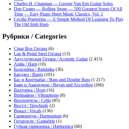
Charles H. Chapman — George Van Eps Guitar Solos
Dan Coates — Rolling Stone — 500 Greatest Songs Of All
Time — Easy Piano Sheet Music Classics, Vol. 1
Cecilia Praetorius — A Simple Method Of Learning To Play
The Old Irish Harp
Рубрики / Categories
Cigar Box Гитара
(6)
Lap & Pedal Steel Гитара
(13)
Акустическая Гитара / Acoustic Guitar
(2 415)
Арфа / Harp
(10)
Балалайка / Balalaika
(36)
Банджо / Banjo
(101)
Бас и Контрабас / Bass and Double Bass
(1 217)
Баян и Аккордеон / Bayan and Accordion
(266)
Валторна / Horn
(16)
Вибрафон / Vibraphone
(8)
Виолончель / Cello
(85)
Вистл / Tinwhistle
(2)
Вокал / Vocals
(136)
Гармониум / Harmonium
(6)
Гитарлеле / Guitarlele
(1)
Губная гармоника / Harmonica
(60)