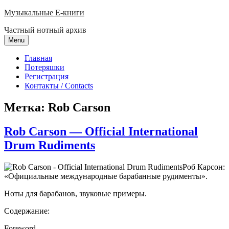
Skip
Музыкальные E-книги
to
Частный нотный архив
content
Menu
Главная
Потеряшки
Регистрация
Контакты / Contacts
Метка:
Rob Carson
Rob Carson — Official International
Drum Rudiments
Роб Карсон:
«Официальные международные барабанные рудименты».
Ноты для барабанов, звуковые примеры.
Содержание:
Foreword