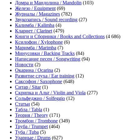
Домра и Мандолина / Mandolin
(103)
Железо / Equipment
(69)
Журналы / Magazines
(782)
Звукозапись / Sound recording
(27)
Калимба / Kalimba
(4)
Кларнет / Clarinet
(479)
Книги и Сборники / Books and Collections
(4 686)
Ксилофон / Xylophone
(6)
Маримба / Marimba
(7)
Минусовки / Backing Tracks
(84)
Написание песен / Songwriting
(94)
Новости
(2)
Окарина / Ocarina
(2)
Развитие слуха / Ear training
(12)
Саксофон / Saxophone
(648)
Ситар / Sitar
(1)
Скрипка и Альт / Violin and Viola
(277)
Сольфеджио / Solfeggio
(12)
Статьи
(54)
Табла / Tabla
(1)
Теория / Theory
(171)
Тромбон / Trombone
(349)
Труба / Trumpet
(464)
Туба / Tuba
(5)
Ударные / Drums
(627)