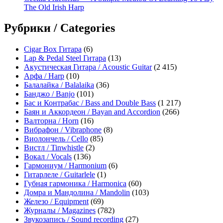
The Old Irish Harp
Рубрики / Categories
Cigar Box Гитара
(6)
Lap & Pedal Steel Гитара
(13)
Акустическая Гитара / Acoustic Guitar
(2 415)
Арфа / Harp
(10)
Балалайка / Balalaika
(36)
Банджо / Banjo
(101)
Бас и Контрабас / Bass and Double Bass
(1 217)
Баян и Аккордеон / Bayan and Accordion
(266)
Валторна / Horn
(16)
Вибрафон / Vibraphone
(8)
Виолончель / Cello
(85)
Вистл / Tinwhistle
(2)
Вокал / Vocals
(136)
Гармониум / Harmonium
(6)
Гитарлеле / Guitarlele
(1)
Губная гармоника / Harmonica
(60)
Домра и Мандолина / Mandolin
(103)
Железо / Equipment
(69)
Журналы / Magazines
(782)
Звукозапись / Sound recording
(27)