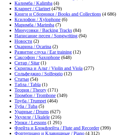
Калимба / Kalimba
(4)
Кларнет / Clarinet
(479)
Книги и Сборники / Books and Collections
(4 686)
Ксилофон / Xylophone
(6)
Маримба / Marimba
(7)
Минусовки / Backing Tracks
(84)
Написание песен / Songwriting
(94)
Новости
(2)
Окарина / Ocarina
(2)
Развитие слуха / Ear training
(12)
Саксофон / Saxophone
(648)
Ситар / Sitar
(1)
Скрипка и Альт / Violin and Viola
(277)
Сольфеджио / Solfeggio
(12)
Статьи
(54)
Табла / Tabla
(1)
Теория / Theory
(171)
Тромбон / Trombone
(349)
Труба / Trumpet
(464)
Туба / Tuba
(5)
Ударные / Drums
(627)
Укулеле / Ukulele
(216)
Уроки / Lessons
(1 291)
Флейта и Блокфлейта / Flute and Recorder
(399)
Фортепиано и Клавишные / Piano
(4 312)