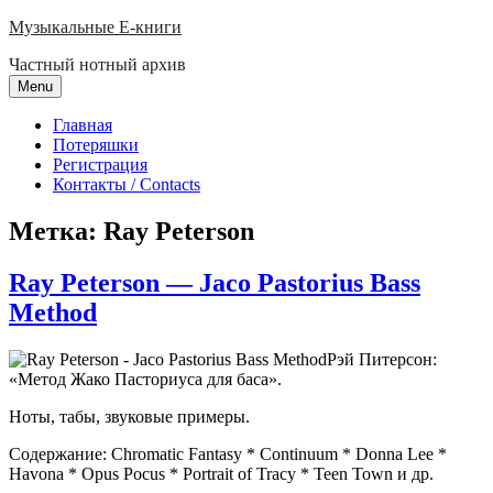
Skip
Музыкальные E-книги
to
Частный нотный архив
content
Menu
Главная
Потеряшки
Регистрация
Контакты / Contacts
Метка:
Ray Peterson
Ray Peterson — Jaco Pastorius Bass
Method
Рэй Питерсон:
«Метод Жако Пасториуса для баса».
Ноты, табы, звуковые примеры.
Содержание: Chromatic Fantasy * Continuum * Donna Lee *
Havona * Opus Pocus * Portrait of Tracy * Teen Town и др.