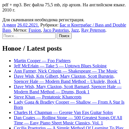
pdf + mp3. Вес файла 75,5 mb, zip архив. На английском языке.
2010 г.
Для скачивания необходима регистрация.
Админ
26.02.2021
.
Рубрики:
Бас и Контрабас / Bass and Double
Bass
. Метки:
Fusion
,
Jaco Pastorius
,
Jazz
,
Ray Peterson
.
Sidebar
Найти:
Новое / Latest posts
Martin Cooper — Foo Fighters
Jeff McErlain — Take 5 — Uptown Blues Soloing
Ann Farmer, Nick Crispin — Shakespeare — The Music
Dave Wish, Kris Gilbert, Mary Claxton, Scott Burstein,
Spencer Hale — Modern Band Method – Ukulele, Book 1
Dave Wish, Mary Claxton, Scott Barnard, Spencer Hale —
Modern Band Method — Drums, Book 1
Steve Khan — Pentatonic Khancepts
Lady Gaga & Bradley Cooper — Shallow — From A Star Is
Born
Charles H. Chapman — George Van Eps Guitar Solos
Dan Coates — Rolling Stone — 500 Greatest Songs Of All
Time — Easy Piano Sheet Music Classics, Vol. 1
Cecilia Praetorius — A Simple Method Of Learning To Play