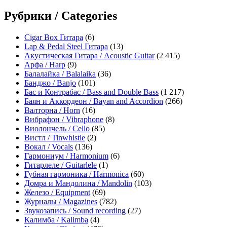
Рубрики / Categories
Cigar Box Гитара
(6)
Lap & Pedal Steel Гитара
(13)
Акустическая Гитара / Acoustic Guitar
(2 415)
Арфа / Harp
(9)
Балалайка / Balalaika
(36)
Банджо / Banjo
(101)
Бас и Контрабас / Bass and Double Bass
(1 217)
Баян и Аккордеон / Bayan and Accordion
(266)
Валторна / Horn
(16)
Вибрафон / Vibraphone
(8)
Виолончель / Cello
(85)
Вистл / Tinwhistle
(2)
Вокал / Vocals
(136)
Гармониум / Harmonium
(6)
Гитарлеле / Guitarlele
(1)
Губная гармоника / Harmonica
(60)
Домра и Мандолина / Mandolin
(103)
Железо / Equipment
(69)
Журналы / Magazines
(782)
Звукозапись / Sound recording
(27)
Калимба / Kalimba
(4)