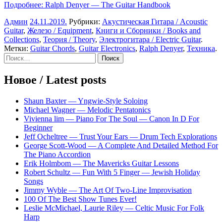
Подробнее: Ralph Denyer — The Guitar Handbook
Админ
24.11.2019
.
Рубрики:
Акустическая Гитара / Acoustic
Guitar
,
Железо / Equipment
,
Книги и Сборники / Books and
Collections
,
Теория / Theory
,
Электрогитара / Electric Guitar
.
Метки:
Guitar Chords
,
Guitar Electronics
,
Ralph Denyer
,
Техника
.
Sidebar
Найти:
Новое / Latest posts
Shaun Baxter — Yngwie-Style Soloing
Michael Wagner — Melodic Pentatonics
Vivienna lim — Piano For The Soul — Canon In D For
Beginner
Jeff Ocheltree — Trust Your Ears — Drum Tech Explorations
George Scott-Wood — A Complete And Detailed Method For
The Piano Accordion
Erik Holmbom — The Mavericks Guitar Lessons
Robert Schultz — Fun With 5 Finger — Jewish Holiday
Songs
Jimmy Wyble — The Art Of Two-Line Improvisation
100 Of The Best Show Tunes Ever!
Leslie McMichael, Laurie Riley — Celtic Music For Folk
Harp