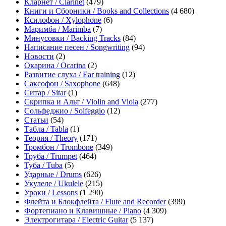
Кларнет / Clarinet
(479)
Книги и Сборники / Books and Collections
(4 680)
Ксилофон / Xylophone
(6)
Маримба / Marimba
(7)
Минусовки / Backing Tracks
(84)
Написание песен / Songwriting
(94)
Новости
(2)
Окарина / Ocarina
(2)
Развитие слуха / Ear training
(12)
Саксофон / Saxophone
(648)
Ситар / Sitar
(1)
Скрипка и Альт / Violin and Viola
(277)
Сольфеджио / Solfeggio
(12)
Статьи
(54)
Табла / Tabla
(1)
Теория / Theory
(171)
Тромбон / Trombone
(349)
Труба / Trumpet
(464)
Туба / Tuba
(5)
Ударные / Drums
(626)
Укулеле / Ukulele
(215)
Уроки / Lessons
(1 290)
Флейта и Блокфлейта / Flute and Recorder
(399)
Фортепиано и Клавишные / Piano
(4 309)
Электрогитара / Electric Guitar
(5 137)