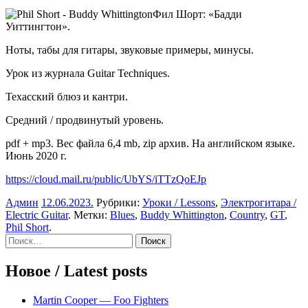
Фил Шорт: «Бадди
Уиттингтон».
Ноты, табы для гитары, звуковые примеры, минусы.
Урок из журнала Guitar Techniques.
Техасский блюз и кантри.
Средний / продвинутый уровень.
pdf + mp3. Вес файла 6,4 mb, zip архив. На английском языке.
Июнь 2020 г.
https://cloud.mail.ru/public/UbYS/iTTzQoEJp
Админ
12.06.2023
.
Рубрики:
Уроки / Lessons
,
Электрогитара /
Electric Guitar
. Метки:
Blues
,
Buddy Whittington
,
Country
,
GT
,
Phil Short
.
Sidebar
Найти:
Новое / Latest posts
Martin Cooper — Foo Fighters