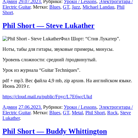
Админ
29.07.2023
.
Рубрики:
Уроки / Lessons
,
Электрогитара /
Electric Guitar
. Метки:
Blues
,
GT
,
Jazz
,
Michael Landau
,
Phil
Short
.
Phil Short — Steve Lukather
Фил Шорт: “Стив Лукатер”.
Ноты, табы для гитары, звуковые примеры, минусы.
Уровень сложности: средний /продвинутый.
Урок из журнала “Guitar Techniques”.
pdf + mp3. Вес файла 4,9 mb, zip архив. На английском языке.
Июнь 2019 г.
https://cloud.mail.ru/public/Fpyc/L7E6wcUkd
Админ
27.06.2023
.
Рубрики:
Уроки / Lessons
,
Электрогитара /
Electric Guitar
. Метки:
Blues
,
GT
,
Metal
,
Phil Short
,
Rock
,
Steve
Lukather
.
Phil Short — Buddy Whittington