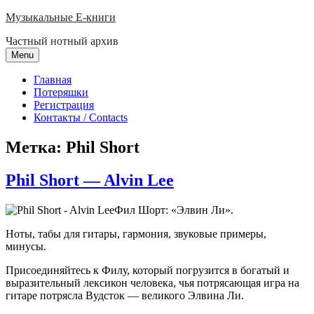
Skip
Музыкальные E-книги
to
Частный нотный архив
content
Menu
Главная
Потеряшки
Регистрация
Контакты / Contacts
Метка:
Phil Short
Phil Short — Alvin Lee
Фил Шорт: «Элвин Ли».
Ноты, табы для гитары, гармония, звуковые примеры,
минусы.
Присоединяйтесь к Филу, который погрузится в богатый и
выразительный лексикон человека, чья потрясающая игра на
гитаре потрясла Вудсток — великого Элвина Ли.