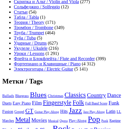
Скрипка и Альт / Violin and Viola
(277)
Сольфеджио / Solfeggio
(12)
Статьи
(54)
Табла / Tabla
(1)
Теория / Theory
(171)
Тромбон / Trombone
(349)
Труба / Trumpet
(464)
Туба / Tuba
(5)
Ударные / Drums
(627)
Укулеле / Ukulele
(216)
Уроки / Lessons
(1 291)
Флейта и Блокфлейта / Flute and Recorder
(399)
Фортепиано и Клавишные / Piano
(4 312)
Электрогитара / Electric Guitar
(5 141)
Метки / Tags
Blues
Classics
Country
Dance
Ballads
Bluegrass
Christmas
Folk
Fingerstyle
Film
Funk
Easy Piano
Duets
Full Band Score
Jazz
GT
Hits
Latin
Fusion
Gospel
LL
Guitar Play-Along
Jazz Play-Along
Pop
Metal
Movies
Marches
Play-Along
Ragtime
Musical
Opera
Punk
Rock