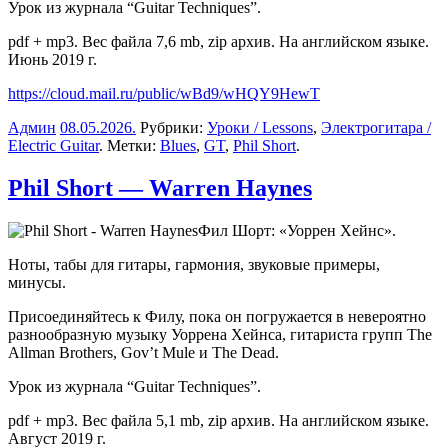
Урок из журнала “Guitar Techniques”.
pdf + mp3. Вес файла 7,6 mb, zip архив. На английском языке.
Июнь 2019 г.
https://cloud.mail.ru/public/wBd9/wHQY9HewT
Админ
08.05.2026
.
Рубрики:
Уроки / Lessons
,
Электрогитара /
Electric Guitar
. Метки:
Blues
,
GT
,
Phil Short
.
Phil Short — Warren Haynes
Фил Шорт: «Уоррен Хейнс».
Ноты, табы для гитары, гармония, звуковые примеры,
минусы.
Присоединяйтесь к Филу, пока он погружается в невероятно
разнообразную музыку Уоррена Хейнса, гитариста групп The
Allman Brothers, Gov’t Mule и The Dead.
Урок из журнала “Guitar Techniques”.
pdf + mp3. Вес файла 5,1 mb, zip архив. На английском языке.
Август 2019 г.