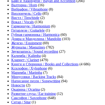
Баян и Аккордеон / Bayan and Accordion
(266)
Валторна / Horn
(16)
Вибрафон / Vibraphone
(8)
Виолончель / Cello
(85)
Вистл / Tinwhistle
(2)
Вокал / Vocals
(136)
Гармониум / Harmonium
(6)
Гитарлеле / Guitarlele
(1)
Губная гармоника / Harmonica
(60)
Домра и Мандолина / Mandolin
(103)
Железо / Equipment
(69)
Журналы / Magazines
(782)
Звукозапись / Sound recording
(27)
Калимба / Kalimba
(4)
Кларнет / Clarinet
(479)
Книги и Сборники / Books and Collections
(4 686)
Ксилофон / Xylophone
(6)
Маримба / Marimba
(7)
Минусовки / Backing Tracks
(84)
Написание песен / Songwriting
(94)
Новости
(2)
Окарина / Ocarina
(2)
Развитие слуха / Ear training
(12)
Саксофон / Saxophone
(648)
Ситар / Sitar
(1)