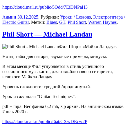
https://cloud.mail.ru/public/5Qdd/7EiDNPaH3
Админ
30.12.2025
.
Рубрики:
Уроки / Lessons
,
Электрогитара /
Electric Guitar
. Метки:
Blues
,
GT
,
Phil Short
,
Warren Haynes
.
Phil Short — Michael Landau
Фил Шорт: «Майкл Ландау».
Ноты, табы для гитары, звуковые примеры, минусы.
В этом месяце Фил углубляется в стиль успешного
сессионного музыканта, джазово-блюзового гитариста,
великого Майкла Ландау.
Уровень сложности: средний /продвинутый.
Урок из журнала “Guitar Techniques”.
pdf + mp3. Вес файла 6,2 mb, zip архив. На английском языке.
Июль 2020 г.
https://cloud.mail.ru/public/f6at/CXwDEcw2P