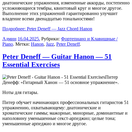
диатонические
упражнения
,
измененные
аккорды
,
постепенно
усложняющиеся
тембры
,
квинтовый круг
и
многое
другое
.
Выполнение
этих
упражнений
гарантированно
улучшит
владение
всеми
двенадцатью
тональностями
!
Подробнее: Peter Deneff — Jazz Chord Hanon
Админ
16.04.2025
.
Рубрики:
Фортепиано и Клавишные /
Piano
. Метки:
Hanon
,
Jazz
,
Peter Deneff
.
Peter Deneff — Guitar Hanon — 51
Essential Exercises
Питер
Денефф: «Гитарный Ханон — 51 основное упражнение».
Ноты для гитары.
Питер
обучает
начинающих
профессиональных
гитаристов
51
упражнению
,
охватывающему
:
диатонические
и
хроматические
гаммы
;
мажорные
,
минорные
,
доминантные
и
наполовину
уменьшенные
секст-
арпеджио
;
целые
тона
;
уменьшенные
арпеджио
и
многое
другое
.