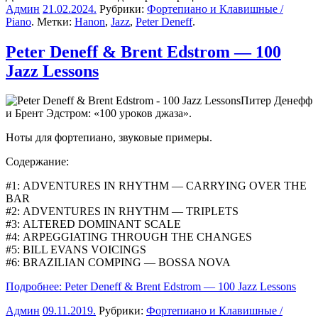
Админ
21.02.2024
.
Рубрики:
Фортепиано и Клавишные /
Piano
. Метки:
Hanon
,
Jazz
,
Peter Deneff
.
Peter Deneff & Brent Edstrom — 100
Jazz Lessons
Питер Денефф
и Брент Эдстром: «100 уроков джаза».
Ноты для фортепиано, звуковые примеры.
Содержание:
#1:
ADVENTURES IN RHYTHM — CARRYING OVER THE
BAR
#2:
ADVENTURES IN RHYTHM — TRIPLETS
#3:
ALTERED DOMINANT SCALE
#4:
ARPEGGIATING THROUGH THE CHANGES
#5:
BILL EVANS VOICINGS
#6:
BRAZILIAN COMPING — BOSSA NOVA
Подробнее: Peter Deneff & Brent Edstrom — 100 Jazz Lessons
Админ
09.11.2019
.
Рубрики:
Фортепиано и Клавишные /