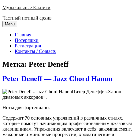
Skip
Музыкальные E-книги
to
Частный нотный архив
content
Menu
Главная
Потеряшки
Регистрация
Контакты / Contacts
Метка:
Peter Deneff
Peter Deneff — Jazz Chord Hanon
Питер Денефф: «Ханон
джазовых аккордов».
Ноты для фортепиано.
Содержит
70
основных
упражнений
в
различных
стилях
,
которые
помогут
начинающим
профессиональным
джазовым
клавишникам
.
Упражнения
включают
в себя
:
аккомпанемент
,
мажорные
и
минорные
прогрессии
,
хроматические
и