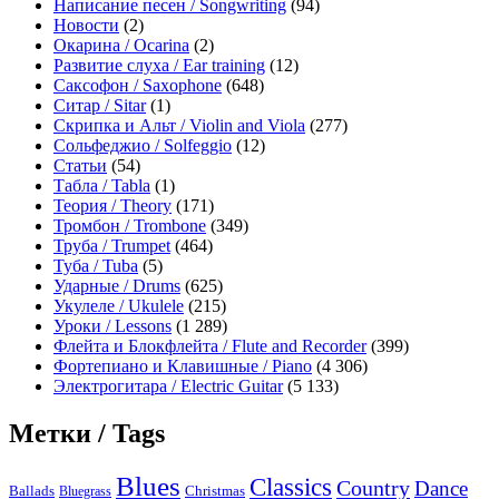
Написание песен / Songwriting
(94)
Новости
(2)
Окарина / Ocarina
(2)
Развитие слуха / Ear training
(12)
Саксофон / Saxophone
(648)
Ситар / Sitar
(1)
Скрипка и Альт / Violin and Viola
(277)
Сольфеджио / Solfeggio
(12)
Статьи
(54)
Табла / Tabla
(1)
Теория / Theory
(171)
Тромбон / Trombone
(349)
Труба / Trumpet
(464)
Туба / Tuba
(5)
Ударные / Drums
(625)
Укулеле / Ukulele
(215)
Уроки / Lessons
(1 289)
Флейта и Блокфлейта / Flute and Recorder
(399)
Фортепиано и Клавишные / Piano
(4 306)
Электрогитара / Electric Guitar
(5 133)
Метки / Tags
Blues
Classics
Country
Dance
Ballads
Bluegrass
Christmas