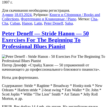
1997 г.
Для скачивания необходима регистрация.
Админ
18.03.2024
.
Рубрики:
Книги и Сборники / Books and
Collections
,
Фортепиано и Клавишные / Piano
. Метки:
Cha-
Cha
,
Cuban
,
Hanon
,
Latin
,
Peter Deneff
,
Salsa
.
Peter Deneff — Stride Hanon — 50
Exercises For The Beginning To
Professional Blues Pianist
Питер Денефф: «Страйд Ханон — 50 упражнений от
начинающего до профессионального блюзового пианиста».
Ноты для фортепиано.
Содержание: Stride * Ragtime * Broadway * Honky-tonk * New
Orleans * Harlem stride * 2-beat swing * Fats Waller * Dr. John *
Scott Joplin * Willie “The Lion” Smith * Art Tatum * Jelly Roll
Morton, и др.
EPUB. Вес файла 14,4 mb, zip архив. На английском языке.