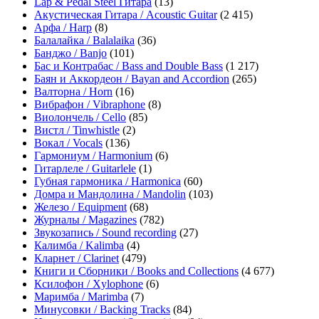
Lap & Pedal Steel Гитара
(13)
Акустическая Гитара / Acoustic Guitar
(2 415)
Арфа / Harp
(8)
Балалайка / Balalaika
(36)
Банджо / Banjo
(101)
Бас и Контрабас / Bass and Double Bass
(1 217)
Баян и Аккордеон / Bayan and Accordion
(265)
Валторна / Horn
(16)
Вибрафон / Vibraphone
(8)
Виолончель / Cello
(85)
Вистл / Tinwhistle
(2)
Вокал / Vocals
(136)
Гармониум / Harmonium
(6)
Гитарлеле / Guitarlele
(1)
Губная гармоника / Harmonica
(60)
Домра и Мандолина / Mandolin
(103)
Железо / Equipment
(68)
Журналы / Magazines
(782)
Звукозапись / Sound recording
(27)
Калимба / Kalimba
(4)
Кларнет / Clarinet
(479)
Книги и Сборники / Books and Collections
(4 677)
Ксилофон / Xylophone
(6)
Маримба / Marimba
(7)
Минусовки / Backing Tracks
(84)