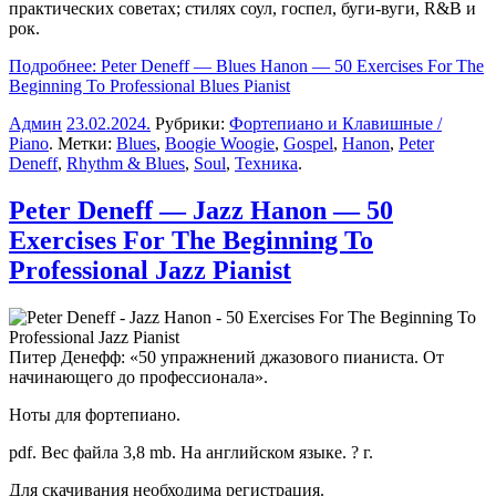
практических советах; стилях соул, госпел, буги-вуги, R&B и
рок.
Подробнее: Peter Deneff — Blues Hanon — 50 Exercises For The
Beginning To Professional Blues Pianist
Админ
23.02.2024
.
Рубрики:
Фортепиано и Клавишные /
Piano
. Метки:
Blues
,
Boogie Woogie
,
Gospel
,
Hanon
,
Peter
Deneff
,
Rhythm & Blues
,
Soul
,
Техника
.
Peter Deneff — Jazz Hanon — 50
Exercises For The Beginning To
Professional Jazz Pianist
Питер Денефф: «50 упражнений джазового пианиста. От
начинающего до профессионала».
Ноты для фортепиано.
pdf. Вес файла 3,8 mb. На английском языке. ? г.
Для скачивания необходима регистрация.