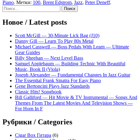
Piano
. Метки:
100
,
Brent Edstrom
,
Jazz
,
Peter Deneff
.
Sidebar
Найти:
Новое / Latest posts
Scott McGill — 30-Minute Lick Bag (J10)
Danny Gill — Learn To Play 80s Metal
Michael Casswell — Boss Pedals With Learn — Ultimate
Gear Guides
Billy Sheehan — Next Level Bass
Samuel Applebaum — Building Technic With Beautiful
Music, Book II (Viola)
Joseph Alexander — Fundamental Changes In Jazz Guitar
The Essential Frank Sinatra For Easy Piano
Gene Bertoncini Plays Jazz Standards
Classic Hits! Songbook
Bill Galliford — Hit Movie & TV Instrumental — Songs And
Themes From The Latest Movies And Television Shows —
For Horn In F
Рубрики / Categories
Cigar Box Гитара
(6)