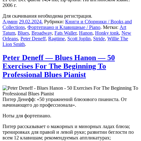
2006 г.
Для скачивания необходима регистрация.
Админ
29.02.2024
.
Рубрики:
Книги и Сборники / Books and
Collections
,
Фортепиано и Клавишные / Piano
. Метки:
Art
Tatum
,
Blues
,
Broadway
,
Fats Waller
,
Hanon
,
Honky tonk
,
New
Orleans
,
Peter Deneff
,
Ragtime
,
Scott Joplin
,
Stride
,
Willie The
Lion Smith
.
Peter Deneff — Blues Hanon — 50
Exercises For The Beginning To
Professional Blues Pianist
Питер Денефф: «50 упражнений блюзового пианиста. От
начинающего до профессионала».
Ноты для фортепиано.
Питер рассказывает о мажорных и минорных ладах блюза;
тренировках для правой и левой руки; развитии беглости по
всем 12 клавишам; рекомендуемых аппликатурах;