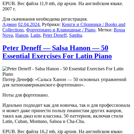
EPUB. Вес файла 11,9 mb, zip архив. На английском языке.
2007 г.
Для скачивания необходима регистрация.
Админ
02.04.2024
.
Рубрики:
Книги и Сборники / Books and
Collections
,
Фортепиано и Клавишные / Piano
. Метки:
Bossa
Nova
,
Hanon
,
Latin
,
Peter Deneff
,
Samba
.
Peter Deneff — Salsa Hanon — 50
Essential Exercises For Latin Piano
Питер Денефф: «Сальса Ханон — 50 основных упражнений
для латиноамериканского фортепиано».
Ноты для фортепиано.
Идеально подходит как для новичка, так и для профессионала
и может даже принести пользу пианистам других жанров,
таких как джаз или классика. 50 паттернов, включая стили
Latin, Cuban, Montuno, Salsoa и Cha-Cha.
EPUB. Вес файла 16,2 mb, zip архив. На английском языке.