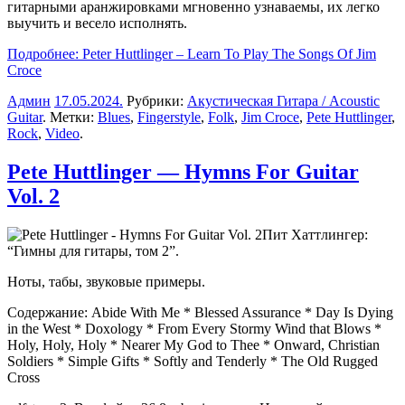
гитарными аранжировками мгновенно узнаваемы, их легко
выучить и весело исполнять.
Подробнее: Peter Huttlinger – Learn To Play The Songs Of Jim
Croce
Админ
17.05.2024
.
Рубрики:
Акустическая Гитара / Acoustic
Guitar
. Метки:
Blues
,
Fingerstyle
,
Folk
,
Jim Croce
,
Pete Huttlinger
,
Rock
,
Video
.
Pete Huttlinger — Hymns For Guitar
Vol. 2
Пит Хаттлингер:
“Гимны для гитары, том 2”.
Ноты, табы, звуковые примеры.
Содержание: Abide With Me * Blessed Assurance * Day Is Dying
in the West * Doxology * From Every Stormy Wind that Blows *
Holy, Holy, Holy * Nearer My God to Thee * Onward, Christian
Soldiers * Simple Gifts * Softly and Tenderly * The Old Rugged
Cross