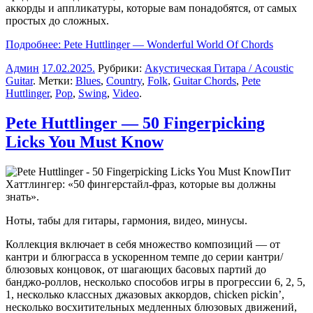
аккорды и аппликатуры, которые вам понадобятся, от самых
простых до сложных.
Подробнее: Pete Huttlinger — Wonderful World Of Chords
Админ
17.02.2025
.
Рубрики:
Акустическая Гитара / Acoustic
Guitar
. Метки:
Blues
,
Country
,
Folk
,
Guitar Chords
,
Pete
Huttlinger
,
Pop
,
Swing
,
Video
.
Pete Huttlinger — 50 Fingerpicking
Licks You Must Know
Пит
Хаттлингер: «50 фингерстайл-фраз, которые вы должны
знать».
Ноты, табы для гитары, гармония, видео, минусы.
Коллекция включает в себя множество композиций — от
кантри и блюграсса в ускоренном темпе до серии кантри/
блюзовых концовок, от шагающих басовых партий до
банджо-роллов, несколько способов игры в прогрессии 6, 2, 5,
1, несколько классных джазовых аккордов, chicken pickin’,
несколько восхитительных медленных блюзовых движений,