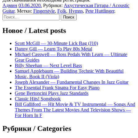
Админ
03.06.2020
.
Рубрики:
Акустическая Гитара / Acoustic
Guitar
. Метки:
Fingerstyle
,
Folk
,
Hymns
,
Pete Huttlinger
.
Sidebar
Найти:
Новое / Latest posts
Scott McGill — 30-Minute Lick Bag (J10)
Danny Gill — Learn To Play 80s Metal
Michael Casswell — Boss Pedals With Learn — Ultimate
Gear Guides
Billy Sheehan — Next Level Bass
Samuel Applebaum — Building Technic With Beautiful
Music, Book II (Viola)
Joseph Alexander — Fundamental Changes In Jazz Guitar
The Essential Frank Sinatra For Easy Piano
Gene Bertoncini Plays Jazz Standards
Classic Hits! Songbook
Bill Galliford — Hit Movie & TV Instrumental — Songs And
Themes From The Latest Movies And Television Shows —
For Horn In F
Рубрики / Categories