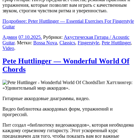
упражнения, которые позволят вам играть с качественным
звуком, строгим чувством ритма и уверенностью.
Подробнее: Peter Huttlinger — Essential Exercises For Fingerstyle
Guitar
Админ
07.10.2025
.
Рубрики:
Акустическая Гитара / Acoustic
Guitar
. Метки:
Bossa Nova
,
Classics
,
Fingerstyle
,
Pete Huttlinger
,
Video
.
Pete Huttlinger — Wonderful World Of
Chords
Пит Хаттлингер:
«Удивительный мир аккордов».
Гитарные аккордовые диаграммы, видео.
Видео библиотека аккордовых форм, упражнений и
прогрессий.
Пит создал «библиотеку видеоаккордов», которая необходима
каждому серьезному гитаристу. Этот ускоренный курс
предназначен для того, чтобы показать вам все важные