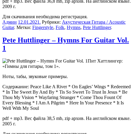
pdf + mp3. Вес файла 36,8 mb, zip архив. На английском языке.
2009 г.
Для скачивания необходима регистрация.
Админ
12.01.2021
.
Рубрики:
Акустическая Гитара / Acoustic
Guitar
. Метки:
Fingerstyle
,
Folk
,
Hymns
,
Pete Huttlinger
.
Pete Huttlinger – Hymns For Guitar Vol.
1
Пит Хаттлингер:
«Гимны для гитары, том 1».
Ноты, табы, звуковые примеры.
Содержание: Peace Like A River * On Eagles’ Wings * Redeemed
* In The Sweet By And By * Tis So Sweet To Trust In Jesus * Be
Thou My Vision * Wayfaring Stranger * Come Thou Fount Of
Every Blessing * I Am A Pilgrim * Here In Your Presence * It Is
Well With My Soul
pdf + mp3. Вес файла 38,5 mb, zip архив. На английском языке.
2005 г.
Для скачивания необходима регистрация.