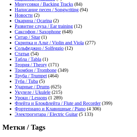
Минусовки / Backing Tracks
(84)
Написание песен / Songwriting
(94)
Новости
(2)
Окарина / Ocarina
(2)
Развитие слуха / Ear training
(12)
Саксофон / Saxophone
(648)
Ситар / Sitar
(1)
Скрипка и Альт / Violin and Viola
(277)
Сольфеджио / Solfeggio
(12)
Статьи
(54)
Табла / Tabla
(1)
Теория / Theory
(171)
Тромбон / Trombone
(349)
Труба / Trumpet
(464)
Туба / Tuba
(5)
Ударные / Drums
(625)
Укулеле / Ukulele
(215)
Уроки / Lessons
(1 289)
Флейта и Блокфлейта / Flute and Recorder
(399)
Фортепиано и Клавишные / Piano
(4 306)
Электрогитара / Electric Guitar
(5 133)
Метки / Tags