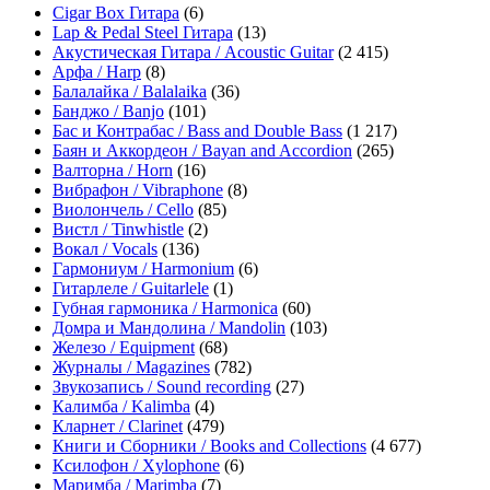
Cigar Box Гитара
(6)
Lap & Pedal Steel Гитара
(13)
Акустическая Гитара / Acoustic Guitar
(2 415)
Арфа / Harp
(8)
Балалайка / Balalaika
(36)
Банджо / Banjo
(101)
Бас и Контрабас / Bass and Double Bass
(1 217)
Баян и Аккордеон / Bayan and Accordion
(265)
Валторна / Horn
(16)
Вибрафон / Vibraphone
(8)
Виолончель / Cello
(85)
Вистл / Tinwhistle
(2)
Вокал / Vocals
(136)
Гармониум / Harmonium
(6)
Гитарлеле / Guitarlele
(1)
Губная гармоника / Harmonica
(60)
Домра и Мандолина / Mandolin
(103)
Железо / Equipment
(68)
Журналы / Magazines
(782)
Звукозапись / Sound recording
(27)
Калимба / Kalimba
(4)
Кларнет / Clarinet
(479)
Книги и Сборники / Books and Collections
(4 677)
Ксилофон / Xylophone
(6)
Маримба / Marimba
(7)