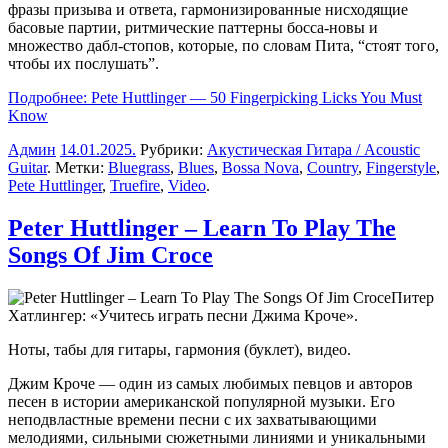
фразы призыва и ответа, гармонизированные нисходящие
басовые партии, ритмические паттерны босса-новы и
множество дабл-стопов, которые, по словам Пита, “стоят того,
чтобы их послушать”.
Подробнее: Pete Huttlinger — 50 Fingerpicking Licks You Must
Know
Админ
14.01.2025
.
Рубрики:
Акустическая Гитара / Acoustic
Guitar
. Метки:
Bluegrass
,
Blues
,
Bossa Nova
,
Country
,
Fingerstyle
,
Pete Huttlinger
,
Truefire
,
Video
.
Peter Huttlinger – Learn To Play The
Songs Of Jim Croce
Питер
Хатлингер: «Учитесь играть песни Джима Кроче».
Ноты, табы для гитары, гармония (буклет), видео.
Джим Кроче — один из самых любимых певцов и авторов
песен в истории американской популярной музыки. Его
неподвластные времени песни с их захватывающими
мелодиями, сильными сюжетными линиями и уникальными