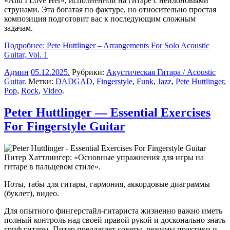
«And I Love Her», исполненной на гитаре с нейлоновыми
струнами. Эта богатая по фактуре, но относительно простая
композиция подготовит вас к последующим сложным
задачам.
Подробнее: Pete Huttlinger – Arrangements For Solo Acoustic
Guitar, Vol. 1
Админ
05.12.2025
.
Рубрики:
Акустическая Гитара / Acoustic
Guitar
. Метки:
DADGAD
,
Fingerstyle
,
Funk
,
Jazz
,
Pete Huttlinger
,
Pop
,
Rock
,
Video
.
Peter Huttlinger — Essential Exercises
For Fingerstyle Guitar
Питер Хаттлингер: «Основные упражнения для игры на
гитаре в пальцевом стиле».
Ноты, табы для гитары, гармония, аккордовые диаграммы
(буклет), видео.
Для опытного фингерстайл-гитариста жизненно важно иметь
полный контроль над своей правой рукой и досконально знать
гриф гитары. Питер предлагает советы, режимы практики и