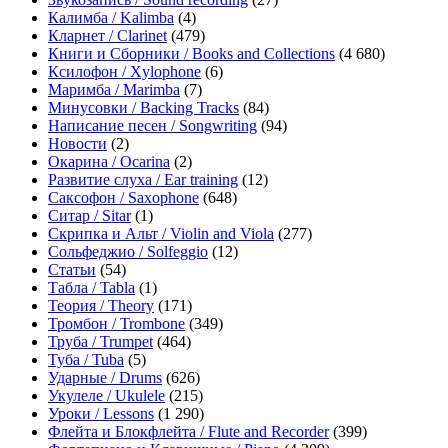
Калимба / Kalimba
(4)
Кларнет / Clarinet
(479)
Книги и Сборники / Books and Collections
(4 680)
Ксилофон / Xylophone
(6)
Маримба / Marimba
(7)
Минусовки / Backing Tracks
(84)
Написание песен / Songwriting
(94)
Новости
(2)
Окарина / Ocarina
(2)
Развитие слуха / Ear training
(12)
Саксофон / Saxophone
(648)
Ситар / Sitar
(1)
Скрипка и Альт / Violin and Viola
(277)
Сольфеджио / Solfeggio
(12)
Статьи
(54)
Табла / Tabla
(1)
Теория / Theory
(171)
Тромбон / Trombone
(349)
Труба / Trumpet
(464)
Туба / Tuba
(5)
Ударные / Drums
(626)
Укулеле / Ukulele
(215)
Уроки / Lessons
(1 290)
Флейта и Блокфлейта / Flute and Recorder
(399)