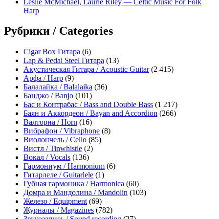
Leslie McMichael, Laurie Riley — Celtic Music For Folk
Harp
Рубрики / Categories
Cigar Box Гитара
(6)
Lap & Pedal Steel Гитара
(13)
Акустическая Гитара / Acoustic Guitar
(2 415)
Арфа / Harp
(9)
Балалайка / Balalaika
(36)
Банджо / Banjo
(101)
Бас и Контрабас / Bass and Double Bass
(1 217)
Баян и Аккордеон / Bayan and Accordion
(266)
Валторна / Horn
(16)
Вибрафон / Vibraphone
(8)
Виолончель / Cello
(85)
Вистл / Tinwhistle
(2)
Вокал / Vocals
(136)
Гармониум / Harmonium
(6)
Гитарлеле / Guitarlele
(1)
Губная гармоника / Harmonica
(60)
Домра и Мандолина / Mandolin
(103)
Железо / Equipment
(69)
Журналы / Magazines
(782)
Звукозапись / Sound recording
(27)