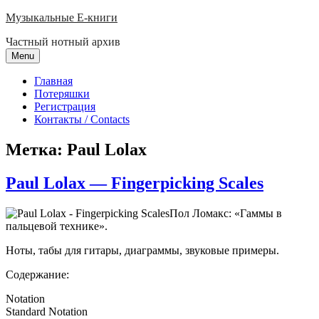
Skip
Музыкальные E-книги
to
Частный нотный архив
content
Menu
Главная
Потеряшки
Регистрация
Контакты / Contacts
Метка:
Paul Lolax
Paul Lolax — Fingerpicking Scales
Пол Ломакс: «Гаммы в
пальцевой технике».
Ноты, табы для гитары, диаграммы, звуковые примеры.
Содержание:
Notation
Standard Notation