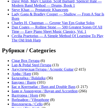
Dave Wish, Mary Claxton, Scott Barnard, Spencer Hale —
Modern Band Method — Drums, Book 1
Steve Khan — Pentatonic Khancepts
Lady Gaga & Bradley Cooper — Shallow — From A Star Is
Born
Charles H. Chapman — George Van Eps Guitar Solos
Dan Coates — Rolling Stone — 500 Greatest Songs Of All
Time — Easy Piano Sheet Music Classics, Vol. 1
Cecilia Praetorius — A Simple Method Of Learning To Play
The Old Irish Harp
Рубрики / Categories
Cigar Box Гитара
(6)
Lap & Pedal Steel Гитара
(13)
Акустическая Гитара / Acoustic Guitar
(2 415)
Арфа / Harp
(10)
Балалайка / Balalaika
(36)
Банджо / Banjo
(101)
Бас и Контрабас / Bass and Double Bass
(1 217)
Баян и Аккордеон / Bayan and Accordion
(266)
Валторна / Horn
(16)
Вибрафон / Vibraphone
(8)
Виолончель / Cello
(85)