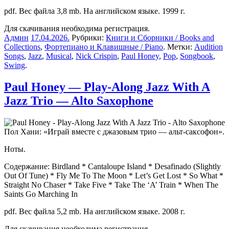
pdf. Вес файла 3,8 mb. На английском языке. 1999 г.
Для скачивания необходима регистрация.
Админ
17.04.2026
.
Рубрики:
Книги и Сборники / Books and
Collections
,
Фортепиано и Клавишные / Piano
. Метки:
Audition
Songs
,
Jazz
,
Musical
,
Nick Crispin
,
Paul Honey
,
Pop
,
Songbook
,
Swing
.
Paul Honey — Play-Along Jazz With A
Jazz Trio — Alto Saxophone
Пол Хани: «Играй вместе с джазовым трио — альт-саксофон».
Ноты.
Содержание: Birdland * Cantaloupe Island * Desafinado (Slightly
Out Of Tune) * Fly Me To The Moon * Let’s Get Lost * So What *
Straight No Chaser * Take Five * Take The ‘A’ Train * When The
Saints Go Marching In
pdf. Вес файла 5,2 mb. На английском языке. 2008 г.
Для скачивания необходима регистрация.