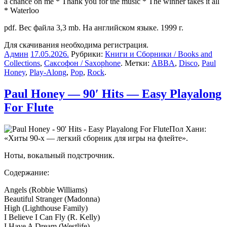
a chance on me * Thank you for the music * The winner takes it all
* Waterloo
pdf. Вес файла 3,3 mb. На английском языке. 1999 г.
Для скачивания необходима регистрация.
Админ
17.05.2026
.
Рубрики:
Книги и Сборники / Books and
Collections
,
Саксофон / Saxophone
. Метки:
ABBA
,
Disco
,
Paul
Honey
,
Play-Along
,
Pop
,
Rock
.
Paul Honey — 90′ Hits — Easy Playalong
For Flute
Пол Хани:
«Хиты 90-х — легкий сборник для игры на флейте».
Ноты, вокальный подстрочник.
Содержание:
Angels (Robbie Williams)
Beautiful Stranger (Madonna)
High (Lighthouse Family)
I Believe I Can Fly (R. Kelly)
I Have A Dream (Westlife)