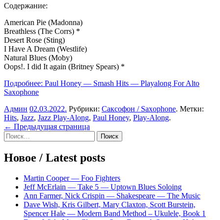
Содержание:
American Pie (Madonna)
Breathless (The Corrs) *
Desert Rose (Sting)
I Have A Dream (Westlife)
Natural Blues (Moby)
Oops!. I did It again (Britney Spears) *
Подробнее: Paul Honey — Smash Hits — Playalong For Alto
Saxophone
Админ
02.03.2022
.
Рубрики:
Саксофон / Saxophone
. Метки:
Hits
,
Jazz
,
Jazz Play-Along
,
Paul Honey
,
Play-Along
.
Навигация
← Предыдущая страница
Sidebar
Найти:
по
записям
Новое / Latest posts
Martin Cooper — Foo Fighters
Jeff McErlain — Take 5 — Uptown Blues Soloing
Ann Farmer, Nick Crispin — Shakespeare — The Music
Dave Wish, Kris Gilbert, Mary Claxton, Scott Burstein,
Spencer Hale — Modern Band Method – Ukulele, Book 1