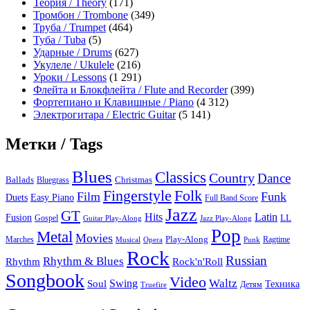
Теория / Theory
(171)
Тромбон / Trombone
(349)
Труба / Trumpet
(464)
Туба / Tuba
(5)
Ударные / Drums
(627)
Укулеле / Ukulele
(216)
Уроки / Lessons
(1 291)
Флейта и Блокфлейта / Flute and Recorder
(399)
Фортепиано и Клавишные / Piano
(4 312)
Электрогитара / Electric Guitar
(5 141)
Метки / Tags
Blues
Classics
Country
Dance
Ballads
Bluegrass
Christmas
Folk
Fingerstyle
Film
Funk
Easy Piano
Duets
Full Band Score
Jazz
GT
Hits
Latin
Fusion
Gospel
LL
Guitar Play-Along
Jazz Play-Along
Pop
Metal
Movies
Marches
Play-Along
Ragtime
Musical
Opera
Punk
Rock
Russian
Rhythm & Blues
Rock'n'Roll
Rhythm
Songbook
Video
Waltz
Swing
Soul
Техника
Truefire
Детям