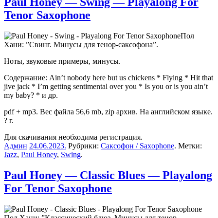
Paul Honey — Swing — Playalong For
Tenor Saxophone
Пол
Хани: ”Свинг. Минусы для тенор-саксофона”.
Ноты, звуковые примеры, минусы.
Содержание: Ain’t nobody here but us chickens * Flying * Hit that
jive jack * I’m getting sentimental over you * Is you or is you ain’t
my baby? * и др.
pdf + mp3. Вес файла 56,6 mb, zip архив. На английском языке.
? г.
Для скачивания необходима регистрация.
Админ
24.06.2023
.
Рубрики:
Саксофон / Saxophone
. Метки:
Jazz
,
Paul Honey
,
Swing
.
Paul Honey — Classic Blues — Playalong
For Tenor Saxophone
Пол Хани: ”Классический блюз. Минусы для тенор-