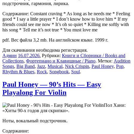
подстрочник, гармония, лирика.
Содержание: Constant craving * As long as he needs me * Feeling
good * I say a little prayer * I don’t know how to love him * If my
friends could see me now * It’s oh so quiet * Killing me softly with
his song * Tell me it’s not true * You must love me
pdf. Вес файла 3,2 mb. На английском языке. 1999 г.
Для скачивания необходима регистрация.
Админ
16.07.2026
.
Рубрики:
Книги и Сборники / Books and
Collections
,
Фортепиано и Клавишные / Piano
. Метки:
Audition
Songs
,
Big Band
,
Jazz
,
Musical
,
Nick Crispin
,
Paul Honey
,
Pop
,
Rhythm & Blues
,
Rock
,
Songbook
,
Soul
.
Paul Honey — 90’s Hits — Easy
Playalong For Violin
Пол Хани:
«
Хиты 90-х годов для скрипки
».
Ноты, вокальный подстрочник.
Содержание: