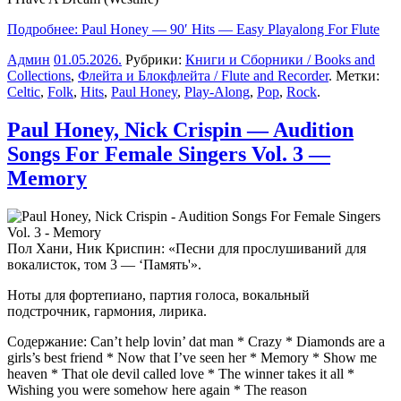
Подробнее: Paul Honey — 90′ Hits — Easy Playalong For Flute
Админ
01.05.2026
.
Рубрики:
Книги и Сборники / Books and
Collections
,
Флейта и Блокфлейта / Flute and Recorder
. Метки:
Celtic
,
Folk
,
Hits
,
Paul Honey
,
Play-Along
,
Pop
,
Rock
.
Paul Honey, Nick Crispin — Audition
Songs For Female Singers Vol. 3 —
Memory
Пол Хани, Ник Криспин: «Песни для прослушиваний для
вокалисток, том 3 — ‘Память'».
Ноты для фортепиано, партия голоса, вокальный
подстрочник, гармония, лирика.
Содержание: Can’t help lovin’ dat man * Crazy * Diamonds are a
girls’s best friend * Now that I’ve seen her * Memory * Show me
heaven * That ole devil called love * The winner takes it all *
Wishing you were somehow here again * The reason