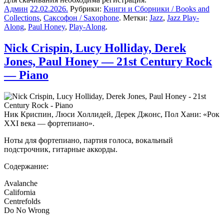
Админ
22.02.2026
.
Рубрики:
Книги и Сборники / Books and
Collections
,
Саксофон / Saxophone
. Метки:
Jazz
,
Jazz Play-
Along
,
Paul Honey
,
Play-Along
.
Nick Crispin, Lucy Holliday, Derek
Jones, Paul Honey — 21st Century Rock
— Piano
Ник Криспин, Люси Холлидей, Дерек Джонс, Пол Хани: «Рок
XXI века — фортепиано».
Ноты для фортепиано, партия голоса, вокальный
подстрочник, гитарные аккорды.
Содержание:
Avalanche
California
Centrefolds
Do No Wrong