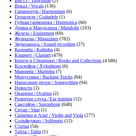
Вистл / Tinwhistle
(2)
Вокал / Vocals
(136)
Гармониум / Harmonium
(6)
Гитарлеле / Guitarlele
(1)
Губная гармоника / Harmonica
(60)
Домра и Мандолина / Mandolin
(103)
Железо / Equipment
(69)
Журналы / Magazines
(782)
Звукозапись / Sound recording
(27)
Калимба / Kalimba
(4)
Кларнет / Clarinet
(479)
Книги и Сборники / Books and Collections
(4 686)
Ксилофон / Xylophone
(6)
Маримба / Marimba
(7)
Минусовки / Backing Tracks
(84)
Написание песен / Songwriting
(94)
Новости
(2)
Окарина / Ocarina
(2)
Развитие слуха / Ear training
(12)
Саксофон / Saxophone
(648)
Ситар / Sitar
(1)
Скрипка и Альт / Violin and Viola
(277)
Сольфеджио / Solfeggio
(12)
Статьи
(54)
Табла / Tabla
(1)