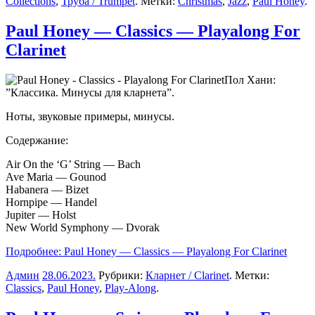
Collections
,
Труба / Trumpet
. Метки:
Christmas
,
Jazz
,
Paul Honey
.
Paul Honey — Classics — Playalong For
Clarinet
Пол Хани:
”Классика. Минусы для кларнета”.
Ноты, звуковые примеры, минусы.
Содержание:
Air On the ‘G’ String — Bach
Ave Maria — Gounod
Habanera — Bizet
Hornpipe — Handel
Jupiter — Holst
New World Symphony — Dvorak
Подробнее: Paul Honey — Classics — Playalong For Clarinet
Админ
28.06.2023
.
Рубрики:
Кларнет / Clarinet
. Метки:
Classics
,
Paul Honey
,
Play-Along
.