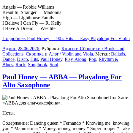
Angels — Robbie Williams
Beautiful Stranger — Madonna
High — Lighthouse Family
I Believe I Can Fly — R. Kelly
I Have A Dream — Westlife
Подробнее: Paul Honey — 90’s Hits — Easy Playalong For Violin
Админ
28.06.2026
.
Рубрики:
Книги и Сборники / Books and
Collections
,
Скрипка и Альт / Violin and Viola
. Метки:
Ballads
,
Dance
,
Disco
,
Hits
,
Paul Honey
,
Play-Along
,
Pop
,
Rhythm &
Blues
,
Rock
,
Songbook
,
Soul
.
Paul Honey — ABBA — Playalong For
Alto Saxophone
Пол Хани:
«
ABBA для альт-саксофона
».
Ноты.
Содержание: Dancing queen * Fernando * Knowing me, knowing
you * Mamma mia * Money, money, money * Super trouper * Take