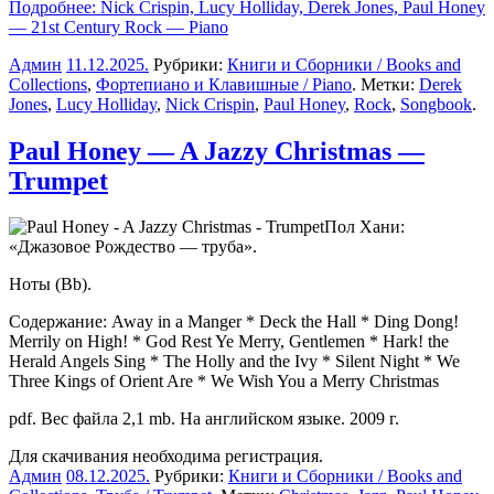
Подробнее: Nick Crispin, Lucy Holliday, Derek Jones, Paul Honey
— 21st Century Rock — Piano
Админ
11.12.2025
.
Рубрики:
Книги и Сборники / Books and
Collections
,
Фортепиано и Клавишные / Piano
. Метки:
Derek
Jones
,
Lucy Holliday
,
Nick Crispin
,
Paul Honey
,
Rock
,
Songbook
.
Paul Honey — A Jazzy Christmas —
Trumpet
Пол Хани:
«Джазовое Рождество — труба».
Ноты (Bb).
Содержание: Away in a Manger * Deck the Hall * Ding Dong!
Merrily on High! * God Rest Ye Merry, Gentlemen * Hark! the
Herald Angels Sing * The Holly and the Ivy * Silent Night * We
Three Kings of Orient Are * We Wish You a Merry Christmas
pdf. Вес файла 2,1 mb. На английском языке. 2009 г.
Для скачивания необходима регистрация.
Админ
08.12.2025
.
Рубрики:
Книги и Сборники / Books and