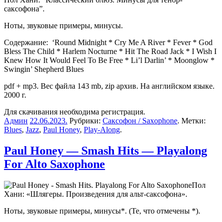
саксофона”.
Ноты, звуковые примеры, минусы.
Содержание: ‘Round Midnight * Cry Me A River * Fever * God
Bless The Child * Harlem Nocturne * Hit The Road Jack * I Wish I
Knew How It Would Feel To Be Free * Li’l Darlin’ * Moonglow *
Swingin’ Shepherd Blues
pdf + mp3. Вес файла 143 mb, zip архив. На английском языке.
2000 г.
Для скачивания необходима регистрация.
Админ
22.06.2023
.
Рубрики:
Саксофон / Saxophone
. Метки:
Blues
,
Jazz
,
Paul Honey
,
Play-Along
.
Paul Honey — Smash Hits — Playalong
For Alto Saxophone
Пол
Хани: «Шлягеры. Произведения для альт-саксофона».
Ноты, звуковые примеры, минусы*. (Те, что отмечены *).