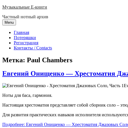
Skip
Музыкальные E-книги
to
Частный нотный архив
content
Menu
Главная
Потеряшки
Регистрация
Контакты / Contacts
Метка:
Paul Chambers
Евгений Онищенко — Хрестоматия Джа
Ev
Ноты для баса, гармония.
Настоящая хрестоматия представляет собой сборник соло – этю
Для развития практических навыков исполнителя используются
Подробнее: Евгений Онищенко — Хрестоматия Джазовых Соло