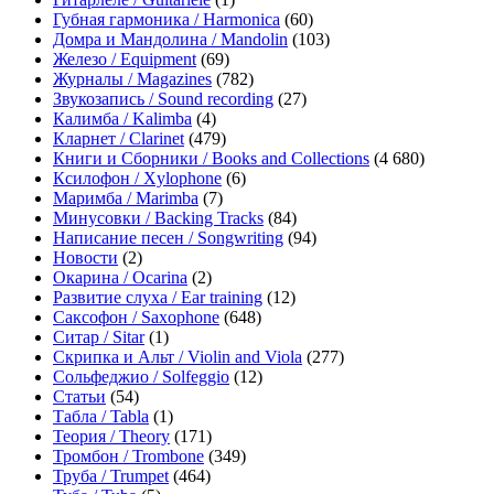
Губная гармоника / Harmonica
(60)
Домра и Мандолина / Mandolin
(103)
Железо / Equipment
(69)
Журналы / Magazines
(782)
Звукозапись / Sound recording
(27)
Калимба / Kalimba
(4)
Кларнет / Clarinet
(479)
Книги и Сборники / Books and Collections
(4 680)
Ксилофон / Xylophone
(6)
Маримба / Marimba
(7)
Минусовки / Backing Tracks
(84)
Написание песен / Songwriting
(94)
Новости
(2)
Окарина / Ocarina
(2)
Развитие слуха / Ear training
(12)
Саксофон / Saxophone
(648)
Ситар / Sitar
(1)
Скрипка и Альт / Violin and Viola
(277)
Сольфеджио / Solfeggio
(12)
Статьи
(54)
Табла / Tabla
(1)
Теория / Theory
(171)
Тромбон / Trombone
(349)
Труба / Trumpet
(464)