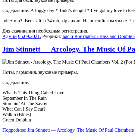
Ноты для баса, звуковые примеры.
Содержание: A foggy day * Tadd’s delight * I’ve got my love to kee
pdf + mp3. Вес файла 34 mb, zip архив. На английском языке. ? г
Для скачивания необходима регистрация.
Админ
05.09.2021
.
Рубрики:
Бас и Контрабас / Bass and Double 
Jim Stinnett — Arcology. The Music Of Pa
Ноты, гармония, звуковые примеры.
Содержание:
What Is This Thing Called Love
September In The Rain
Stompin’ At The Savoy
What Can I Say Dear?
Walkin (Blues)
Green Dolphin
Подробнее: Jim Stinnett — Arcology. The Music Of Paul Chambers V