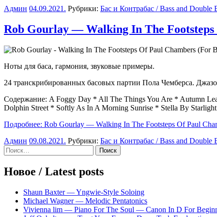
Админ
04.09.2021
.
Рубрики:
Бас и Контрабас / Bass and Double 
Rob Gourlay — Walking In The Footsteps 
Ноты для баса, гармония, звуковые примеры.
24 транскрибированных басовых партии Пола Чемберса. Джазов
Содержание: A Foggy Day * All The Things You Are * Autumn Leav
Dolphin Street * Softly As In A Morning Sunrise * Stella By Starlight
Подробнее: Rob Gourlay — Walking In The Footsteps Of Paul Cham
Админ
09.08.2021
.
Рубрики:
Бас и Контрабас / Bass and Double 
Sidebar
Найти:
Новое / Latest posts
Shaun Baxter — Yngwie-Style Soloing
Michael Wagner — Melodic Pentatonics
Vivienna lim — Piano For The Soul — Canon In D For Begin