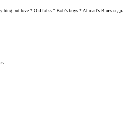
ything but love * Old folks * Bob’s boys * Ahmad’s Blues и др.
».