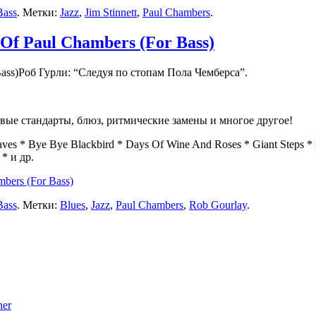
Bass
. Метки:
Jazz
,
Jim Stinnett
,
Paul Chambers
.
Of Paul Chambers (For Bass)
Роб Гурли: “Следуя по стопам
Пола Чемберса
”.
ые стандарты, блюз, ритмические замены и многое другое!
es * Bye Bye Blackbird * Days Of Wine And Roses * Giant Steps *
 * и др.
bers (For Bass)
Bass
. Метки:
Blues
,
Jazz
,
Paul Chambers
,
Rob Gourlay
.
ner