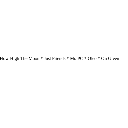
 How High The Moon * Just Friends * Mr. PC * Oleo * On Green