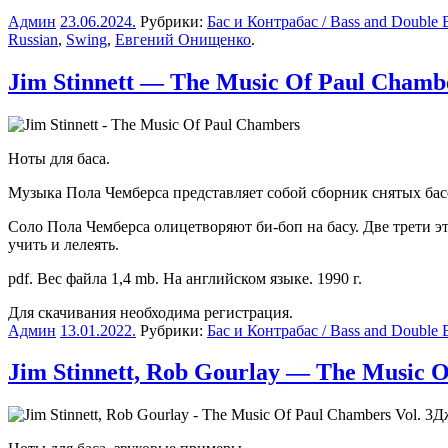
Админ
23.06.2024
.
Рубрики:
Бас и Контрабас / Bass and Double 
Russian
,
Swing
,
Евгений Онищенко
.
Jim Stinnett — The Music Of Paul Chamb
Ноты для баса.
Музыка Пола Чемберса представляет собой сборник снятых басовы
Соло Пола Чемберса олицетворяют би-боп на басу. Две трети 
учить и лелеять.
pdf. Вес файла 1,4 mb. На английском языке. 1990 г.
Для скачивания необходима регистрация.
Админ
13.01.2022
.
Рубрики:
Бас и Контрабас / Bass and Double 
Jim Stinnett, Rob Gourlay — The Music Of
Дж