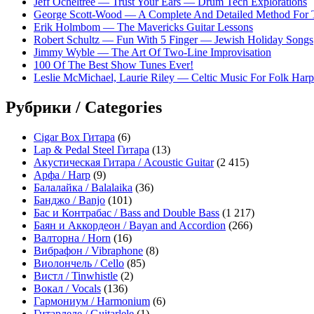
Jeff Ocheltree — Trust Your Ears — Drum Tech Explorations
George Scott-Wood — A Complete And Detailed Method For 
Erik Holmbom — The Mavericks Guitar Lessons
Robert Schultz — Fun With 5 Finger — Jewish Holiday Songs
Jimmy Wyble — The Art Of Two-Line Improvisation
100 Of The Best Show Tunes Ever!
Leslie McMichael, Laurie Riley — Celtic Music For Folk Harp
Рубрики / Categories
Cigar Box Гитара
(6)
Lap & Pedal Steel Гитара
(13)
Акустическая Гитара / Acoustic Guitar
(2 415)
Арфа / Harp
(9)
Балалайка / Balalaika
(36)
Банджо / Banjo
(101)
Бас и Контрабас / Bass and Double Bass
(1 217)
Баян и Аккордеон / Bayan and Accordion
(266)
Валторна / Horn
(16)
Вибрафон / Vibraphone
(8)
Виолончель / Cello
(85)
Вистл / Tinwhistle
(2)
Вокал / Vocals
(136)
Гармониум / Harmonium
(6)
Гитарлеле / Guitarlele
(1)