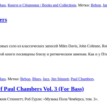
Bass
,
Книги и Сборники / Books and Collections
. Метки:
Bebop
,
Ja
ers
х соло из классических записей Miles Davis, John Coltrane, Red 
этой книги посвящены блюзу и ритмическим заменам. Как и у Пт
Bass
. Метки:
Bebop
,
Blues
,
Jazz
,
Jim Stinnett
,
Paul Chambers
.
 Paul Chambers Vol. 3 (For Bass)
им Стиннетт, Роб Гурли: «Музыка Пола Чемберса, том. 3».