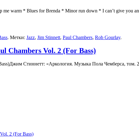
p me warm * Blues for Brenda * Minor run down * I can’t give you an
.
Bass
. Метки:
Jazz
,
Jim Stinnett
,
Paul Chambers
,
Rob Gourlay
.
ul Chambers Vol. 2 (For Bass)
Джим Стиннетт: «Аркология. Музыка Пола Чемберса, том. 2
ol. 2 (For Bass)